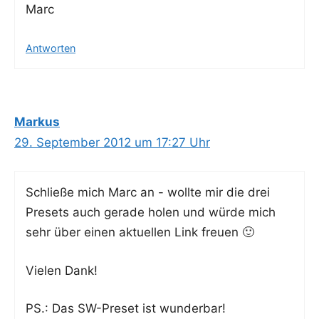
Marc
Antworten
Markus
29. September 2012 um 17:27 Uhr
Schlie­ße mich Marc an - woll­te mir die drei
Pre­sets auch gera­de holen und wür­de mich
sehr über einen aktu­el­len Link freuen 🙂
Vie­len Dank!
PS.: Das SW-Pre­set ist wunderbar!