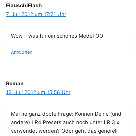
FlauschiFlash
7. Juli 2012 um 17:21 Uhr
Wow - was für ein schö­nes Model OO
Antworten
Roman
12. Juli 2012 um 15:56 Uhr
Mal ne ganz doo­fe Fra­ge: Kön­nen Dei­ne (und
ande­re) LR4 Pre­sets auch noch unter LR 3.x
ver­wen­det wer­den? Oder geht das gene­rell