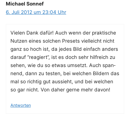
Michael Sonnef
6. Juli 2012 um 23:04 Uhr
Vie­len Dank dafür! Auch wenn der prak­ti­sche
Nut­zen eines sol­chen Pre­sets viel­leicht nicht
ganz so hoch ist, da jedes Bild ein­fach anders
dar­auf “reagiert”, ist es doch sehr hilf­reich zu
sehen, wie du so etwas umsetzt. Auch span­
nend, dann zu tes­ten, bei wel­chen Bil­dern das
mal so rich­tig gut aus­sieht, und bei wel­chen
so gar nicht. Von daher ger­ne mehr davon!
Antworten