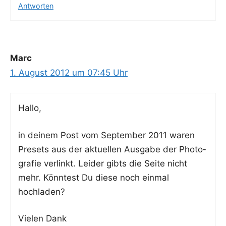
Antworten
Marc
1. August 2012 um 07:45 Uhr
Hal­lo,
in dei­nem Post vom Sep­tem­ber 2011 waren
Pre­sets aus der aktu­el­len Aus­ga­be der Pho­to­
gra­fie ver­linkt. Lei­der gibts die Sei­te nicht
mehr. Könn­test Du die­se noch ein­mal
hochladen?
Vie­len Dank