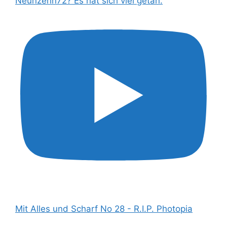
Neunzehn72? Es hat sich viel getan.
Mit Alles und Scharf No 28 - R.I.P. Photopia