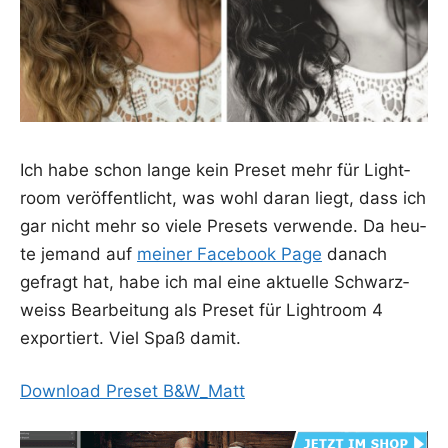
Ich habe schon lan­ge kein Pre­set mehr für Ligh­t­
room ver­öf­fent­licht, was wohl dar­an liegt, dass ich
gar nicht mehr so vie­le Pre­sets ver­wen­de. Da heu­
te jemand auf
mei­ner Face­book Page
danach
gefragt hat, habe ich mal eine aktu­el­le Schwarz­
weiss Bear­bei­tung als Pre­set für Ligh­t­room 4
expor­tiert. Viel Spaß damit.
Down­load Pre­set B&W_Matt