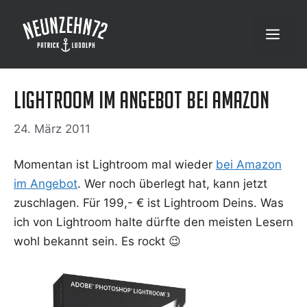
Zum
Inhalt
Menü
springen
Lightroom im Angebot bei Amazon
24. März 2011
Momen­tan ist Ligh­t­room mal wie­der
bei Ama­zon
im Ange­bot
. Wer noch über­legt hat, kann jetzt
zuschla­gen. Für 199,- € ist Ligh­t­room Deins. Was
ich von Ligh­t­room hal­te dürf­te den meis­ten Lesern
wohl bekannt sein. Es rockt 😉