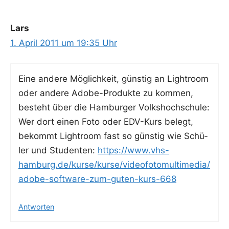
Lars
1. April 2011 um 19:35 Uhr
Eine ande­re Mög­lich­keit, güns­tig an Ligh­t­room
oder ande­re Ado­be-Pro­duk­te zu kom­men,
besteht über die Ham­bur­ger Volks­hoch­schu­le:
Wer dort einen Foto oder EDV-Kurs belegt,
bekommt Ligh­t­room fast so güns­tig wie Schü­
ler und Stu­den­ten:
https://www.vhs-
hamburg.de/kurse/kurse/videofotomultimedia/
adobe-software-zum-guten-kurs-668
Antworten