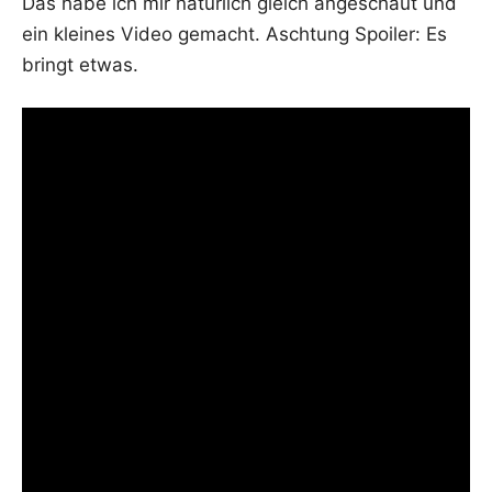
Das habe ich mir natür­lich gleich ange­schaut und
ein klei­nes Video gemacht. Asch­tung Spoi­ler: Es
bringt etwas.