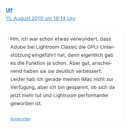
Ulf
15. August 2019 um 19:14 Uhr
Hm, ich war schon etwas ver­wun­dert, dass
Ado­be bei Ligh­t­room Clas­sic die GPU-Unter­
stüt­zung ein­ge­führt hat, denn eigent­lich gab
es die Funk­ti­on ja schon. Aber gut, anschei­
nend haben sie sie deut­lich verbessert.
Lei­der hab ich gera­de mei­nen iMac nicht zur
Ver­fü­gung, aber ich bin gespannt, ob sich da
jetzt mehr tut und Ligh­t­room per­for­man­ter
gewor­den ist.
Antworten