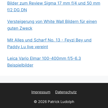
Bilder zum Review Sigma 17 mm f/4 und 50 mm
f/2 DG DN
Versteigerung von White Wall Bildern für einen
guten Zweck
Mit Alles und Scharf No. 13 - Feyzi Bey und
Paddy Lu live vereint
Leica Vario Elmar 100-400mm f/5-6.3
Beispielbilder
Impressum
Datenschutz
© 2026 Patrick Ludolph