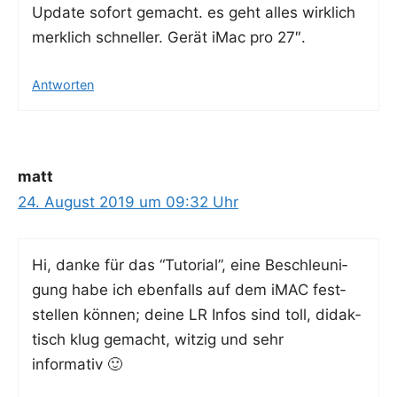
Update sofort gemacht. es geht alles wirk­lich
merk­lich schnel­ler. Gerät iMac pro 27″.
Antworten
matt
24. August 2019 um 09:32 Uhr
Hi, dan­ke für das “Tuto­ri­al”, eine Beschleu­ni­
gung habe ich eben­falls auf dem iMAC fest­
stel­len kön­nen; dei­ne LR Infos sind toll, didak­
tisch klug gemacht, wit­zig und sehr
informativ 🙂