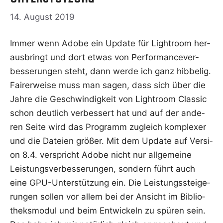
14. August 2019
Immer wenn Ado­be ein Update für Ligh­t­room her­
aus­bringt und dort etwas von Per­for­mance­ver­
bes­se­run­gen steht, dann wer­de ich ganz hib­be­lig.
Fai­rer­wei­se muss man sagen, dass sich über die
Jah­re die Geschwin­dig­keit von Ligh­t­room Clas­sic
schon deut­lich ver­bes­sert hat und auf der ande­
ren Sei­te wird das Pro­gramm zugleich kom­ple­xer
und die Datei­en grö­ßer. Mit dem Update auf Ver­si­
on 8.4. ver­spricht Ado­be nicht nur all­ge­mei­ne
Leis­tungs­ver­bes­se­run­gen, son­dern führt auch
eine GPU-Unter­stüt­zung ein. Die Leis­tungs­stei­ge­
run­gen sol­len vor allem bei der Ansicht im Biblio­
theks­mo­dul und beim Ent­wi­ckeln zu spü­ren sein.