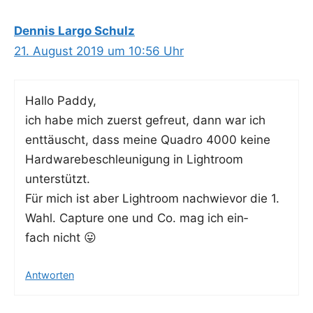
Dennis Largo Schulz
21. August 2019 um 10:56 Uhr
Hal­lo Paddy,
ich habe mich zuerst gefreut, dann war ich
ent­täuscht, dass mei­ne Qua­dro 4000 kei­ne
Hard­ware­be­schleu­ni­gung in Ligh­t­room
unterstützt.
Für mich ist aber Ligh­t­room nach­wie­vor die 1.
Wahl. Cap­tu­re one und Co. mag ich ein­
fach nicht 😛
Antworten