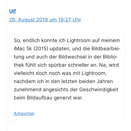
Ulf
29. August 2019 um 19:27 Uhr
So, end­lich konn­te ich Ligh­t­room auf mei­nem
iMac 5k (2015) upda­ten, und die Bild­be­ar­bei­
tung und auch der Bild­wech­sel in der Biblio­
thek fühlt sich spür­bar schnel­ler an. Na, wird
viel­leicht doch noch was mit Ligh­t­room,
nach­dem ich in den letz­ten bei­den Jah­ren
zuneh­mend ange­sichts der Geschwin­dig­keit
beim Bild­auf­bau genervt war.
Antworten