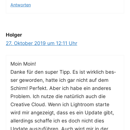
Antworten
Holger
27. Oktober 2019 um 12:11 Uhr
Moin Moin!
Dan­ke für den super Tipp. Es ist wirk­lich bes­
ser gewor­den, hat­te ich gar nicht auf dem
Schirm! Per­fekt. Aber ich habe ein ande­res
Pro­blem. Ich nut­ze die natür­lich auch die
Crea­ti­ve Cloud. Wenn ich Ligh­t­room star­te
wird mir ange­zeigt, dass es ein Update gibt,
aller­dings schaf­fe ich es doch nicht dies
Update aus­zu­füh­ren. Auch wird mir in der