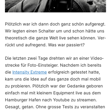
Plötz­lich war ich dann doch ganz schön auf­ge­regt.
Wir leg­ten einen Schal­ter um und schon hät­te uns
theo­re­tisch die gan­ze Welt live sehen kön­nen. Ver­
rückt und auf­re­gend. Was war passiert?
Die letz­ten zwei Tage dreh­ten wir an einer Video­
stre­cke für Foto-Ein­stei­ger. Nach­dem ich bereits
die
Inten­si­ty Extre­me
erfolg­reich getes­tet hat­te,
kam uns die Idee auf das gan­ze doch mal mobil
zu pro­bie­ren. Plötzl­cih war der Gedan­ke gebo­ren
ein­fach mal mit klei­nem Equip­ment live aus dem
Ham­bur­ger Hafen nach You­tube zu strea­men.
Gesagt, getan. Ohne gros­se Tests zu ver­an­stal­ten