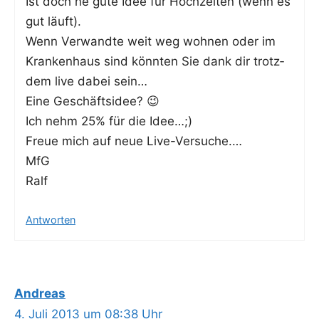
Ist doch ne gute Idee für Hoch­zei­ten (wenn es
gut läuft).
Wenn Ver­wand­te weit weg woh­nen oder im
Kran­ken­haus sind könn­ten Sie dank dir trotz­
dem live dabei sein…
Eine Geschäftsidee? 😉
Ich nehm 25% für die Idee…;)
Freue mich auf neue Live-Versuche.…
MfG
Ralf
Antworten
Andreas
4. Juli 2013 um 08:38 Uhr