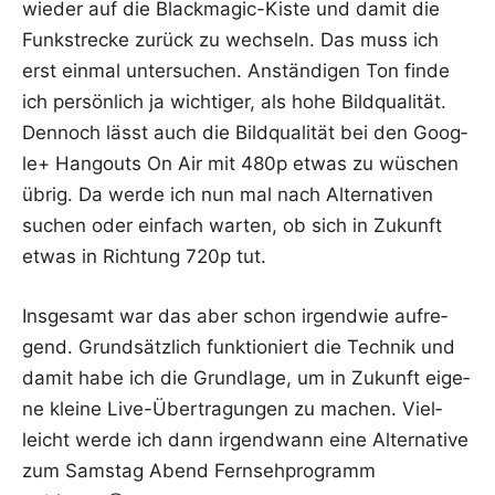
wie­der auf die Black­ma­gic-Kis­te und damit die
Funk­stre­cke zurück zu wech­seln. Das muss ich
erst ein­mal unter­su­chen. Anstän­di­gen Ton fin­de
ich per­sön­lich ja wich­ti­ger, als hohe Bild­qua­li­tät.
Den­noch lässt auch die Bild­qua­li­tät bei den Goog­
le+ Han­gouts On Air mit 480p etwas zu wüschen
übrig. Da wer­de ich nun mal nach Alter­na­ti­ven
suchen oder ein­fach war­ten, ob sich in Zukunft
etwas in Rich­tung 720p tut.
Ins­ge­samt war das aber schon irgend­wie auf­re­
gend. Grund­sätz­lich funk­tio­niert die Tech­nik und
damit habe ich die Grund­la­ge, um in Zukunft eige­
ne klei­ne Live-Über­tra­gun­gen zu machen. Viel­
leicht wer­de ich dann irgend­wann eine Alter­na­ti­ve
zum Sams­tag Abend Fern­seh­pro­gramm