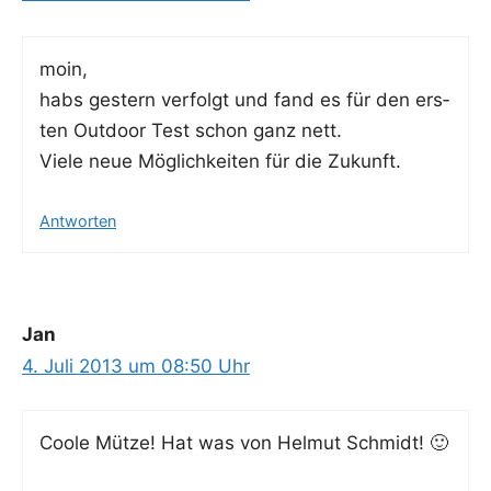
moin,
habs ges­tern ver­folgt und fand es für den ers­
ten Out­door Test schon ganz nett.
Vie­le neue Mög­lich­kei­ten für die Zukunft.
Antworten
Jan
4. Juli 2013 um 08:50 Uhr
Coo­le Müt­ze! Hat was von Hel­mut Schmidt! 🙂