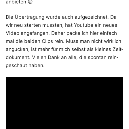
anbieten 😉
Die Über­tra­gung wur­de auch auf­ge­zeich­net. Da
wir neu star­ten muss­ten, hat You­tube ein neu­es
Video ange­fan­gen. Daher packe ich hier ein­fach
mal die bei­den Clips rein. Muss man nicht wirk­lich
angu­cken, ist mehr für mich selbst als klei­nes Zeit­
do­ku­ment. Vie­len Dank an alle, die spon­tan rein­
ge­schaut haben.