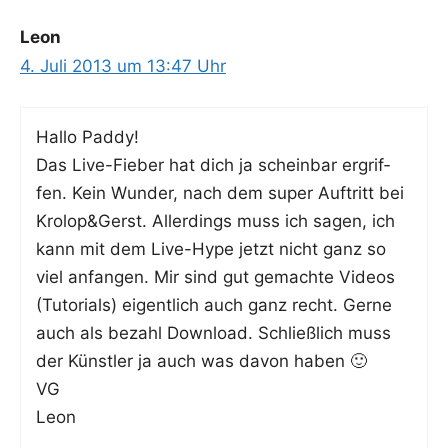
Leon
4. Juli 2013 um 13:47 Uhr
Hal­lo Paddy!
Das Live-Fie­ber hat dich ja schein­bar ergrif­
fen. Kein Wun­der, nach dem super Auf­tritt bei
Krolop&Gerst. Aller­dings muss ich sagen, ich
kann mit dem Live-Hype jetzt nicht ganz so
viel anfan­gen. Mir sind gut gemach­te Vide­os
(Tuto­ri­als) eigent­lich auch ganz recht. Ger­ne
auch als bezahl Down­load. Schließ­lich muss
der Künst­ler ja auch was davon haben 🙂
VG
Leon