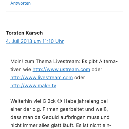
Antworten
Torsten Kärsch
4. Juli 2013 um 11:10 Uhr
Moin! zum The­ma Live­stream: Es gibt Alter­na­
ti­ven wie
http://www.ustream.com
oder
http://www.livestream.com
oder
http://www.make.tv
Wei­ter­hin viel Glück 😉 Habe jah­re­lang bei
einer der o.g. Fir­men gear­bei­tet und weiß,
dass man da Geduld auf­brin­gen muss und
nicht immer alles glatt läuft. Es ist nicht ein­