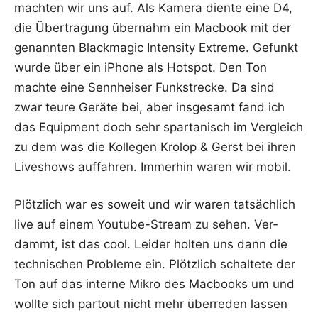
mach­ten wir uns auf. Als Kame­ra dien­te eine D4,
die Über­tra­gung über­nahm ein Mac­book mit der
genann­ten Black­ma­gic Inten­si­ty Extre­me. Gefunkt
wur­de über ein iPho­ne als Hot­spot. Den Ton
mach­te eine Senn­hei­ser Funk­stre­cke. Da sind
zwar teu­re Gerä­te bei, aber ins­ge­samt fand ich
das Equip­ment doch sehr spar­ta­nisch im Ver­gleich
zu dem was die Kol­le­gen Kro­lop & Gerst bei ihren
Live­shows auf­fah­ren. Immer­hin waren wir mobil.
Plötz­lich war es soweit und wir waren tat­säch­lich
live auf einem You­tube-Stream zu sehen. Ver­
dammt, ist das cool. Lei­der hol­ten uns dann die
tech­ni­schen Pro­ble­me ein. Plötz­lich schal­te­te der
Ton auf das inter­ne Mikro des Mac­books um und
woll­te sich par­tout nicht mehr über­re­den las­sen