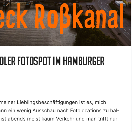
oler Fotospot im Hamburger
­ner Lieb­lings­be­schäf­ti­gun­gen ist es, mich
ein wenig Aus­schau nach Foto­lo­ca­ti­ons zu hal­
 ist abends meist kaum Ver­kehr und man trifft nur