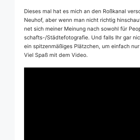
Die­ses mal hat es mich an den Roß­ka­nal ver­s
Neu­hof, aber wenn man nicht rich­tig hin­schau
net sich mei­ner Mei­nung nach sowohl für Peo­p­le
schafts-/Städ­te­fo­to­gra­fie. Und falls Ihr gar ni
ein spit­zen­mä­ßi­ges Plätz­chen, um ein­fach nu
Viel Spaß mit dem Video.