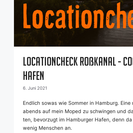
Locationcheck Roßkanal - Co
Hafen
6. Juni 2021
End­lich sowas wie Som­mer in Ham­burg. Eine mei
abends auf mein Moped zu schwin­gen und dann 
ten, bevor­zugt im Ham­bur­ger Hafen, denn da
wenig Men­schen an.