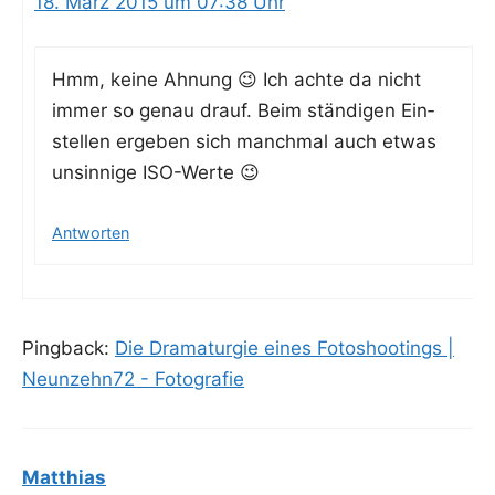
18. März 2015 um 07:38 Uhr
Hmm, kei­ne Ahnung 😉 Ich ach­te da nicht
immer so genau drauf. Beim stän­di­gen Ein­
stel­len erge­ben sich manch­mal auch etwas
unsin­ni­ge ISO-Werte 😉
Antworten
Pingback:
Die Dramaturgie eines Fotoshootings |
Neunzehn72 - Fotografie
Matthias