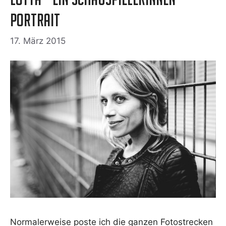
Portrait
17. März 2015
Nor­ma­ler­wei­se pos­te ich die gan­zen Foto­stre­cken