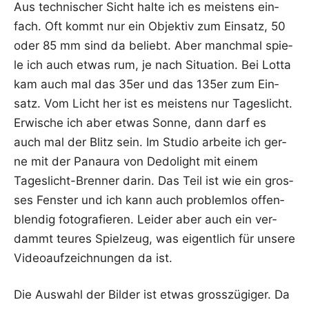
Aus tech­ni­scher Sicht hal­te ich es meis­tens ein­
fach. Oft kommt nur ein Objek­tiv zum Ein­satz, 50
oder 85 mm sind da beliebt. Aber manch­mal spie­
le ich auch etwas rum, je nach Situa­ti­on. Bei Lot­ta
kam auch mal das 35er und das 135er zum Ein­
satz. Vom Licht her ist es meis­tens nur Tages­licht.
Erwi­sche ich aber etwas Son­ne, dann darf es
auch mal der Blitz sein. Im Stu­dio arbei­te ich ger­
ne mit der Pan­au­ra von Dedo­light mit einem
Tages­licht-Bren­ner dar­in. Das Teil ist wie ein gros­
ses Fens­ter und ich kann auch pro­blem­los offen­
blen­dig foto­gra­fie­ren. Lei­der aber auch ein ver­
dammt teu­res Spiel­zeug, was eigent­lich für unse­re
Video­auf­zeich­nun­gen da ist.
Die Aus­wahl der Bil­der ist etwas gross­zü­gi­ger. Da