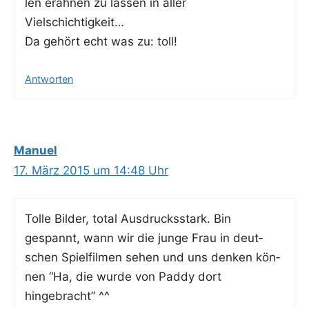
len erah­nen zu las­sen in aller
Vielschichtigkeit…
Da gehört echt was zu: toll!
Antworten
Manuel
17. März 2015 um 14:48 Uhr
Tol­le Bil­der, total Aus­drucks­stark. Bin
gespannt, wann wir die jun­ge Frau in deut­
schen Spiel­fil­men sehen und uns den­ken kön­
nen “Ha, die wur­de von Pad­dy dort
hingebracht” ^^