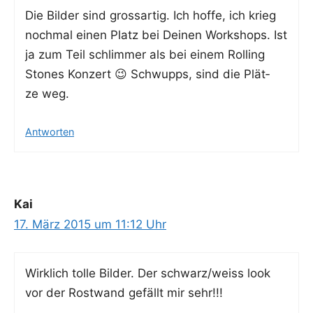
Die Bil­der sind gross­ar­tig. Ich hof­fe, ich krieg
noch­mal einen Platz bei Dei­nen Work­shops. Ist
ja zum Teil schlim­mer als bei einem Rol­ling
Stones Kon­zert 😉 Schwupps, sind die Plät­
ze weg.
Antworten
Kai
17. März 2015 um 11:12 Uhr
Wirk­lich tol­le Bil­der. Der schwarz/weiss look
vor der Rost­wand gefällt mir sehr!!!