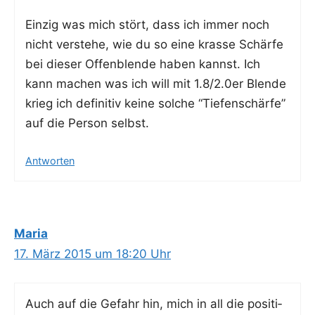
Ein­zig was mich stört, dass ich immer noch
nicht ver­ste­he, wie du so eine kras­se Schär­fe
bei die­ser Offen­blen­de haben kannst. Ich
kann machen was ich will mit 1.8/2.0er Blen­de
krieg ich defi­ni­tiv kei­ne sol­che “Tie­fen­schär­fe”
auf die Per­son selbst.
Antworten
Maria
17. März 2015 um 18:20 Uhr
Auch auf die Gefahr hin, mich in all die posi­ti­