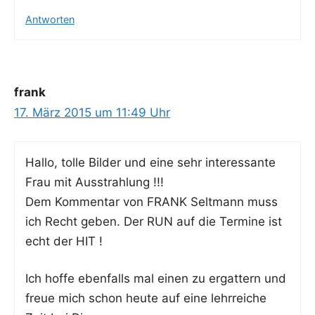
Antworten
frank
17. März 2015 um 11:49 Uhr
Hal­lo, tol­le Bil­der und eine sehr inter­es­san­te
Frau mit Ausstrahlung !!!
Dem Kom­men­tar von FRANK Selt­mann muss
ich Recht geben. Der RUN auf die Ter­mi­ne ist
echt der HIT !
Ich hof­fe eben­falls mal einen zu ergat­tern und
freue mich schon heu­te auf eine lehr­rei­che