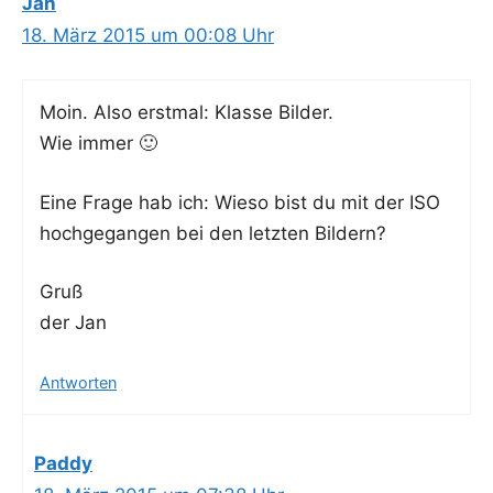
Jan
18. März 2015 um 00:08 Uhr
Moin. Also erst­mal: Klas­se Bil­der.
Wie immer 🙂
Eine Fra­ge hab ich: Wie­so bist du mit der ISO
hoch­ge­gan­gen bei den letz­ten Bildern?
Gruß
der Jan
Antworten
Paddy