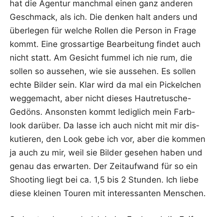
hat die Agen­tur manch­mal einen ganz ande­ren
Geschmack, als ich. Die den­ken halt anders und
über­le­gen für wel­che Rol­len die Per­son in Fra­ge
kommt. Eine gross­ar­ti­ge Bear­bei­tung fin­det auch
nicht statt. Am Gesicht fum­mel ich nie rum, die
sol­len so aus­se­hen, wie sie aus­se­hen. Es sol­len
ech­te Bil­der sein. Klar wird da mal ein Pickel­chen
weg­ge­macht, aber nicht die­ses Hautre­tu­sche-
Gedöns. Ansons­ten kommt ledig­lich mein Farb­
look dar­über. Da las­se ich auch nicht mit mir dis­
ku­tie­ren, den Look gebe ich vor, aber die kom­men
ja auch zu mir, weil sie Bil­der gese­hen haben und
genau das erwar­ten. Der Zeit­auf­wand für so ein
Shoo­ting liegt bei ca. 1,5 bis 2 Stun­den. Ich lie­be
die­se klei­nen Tou­ren mit inter­es­san­ten Menschen.