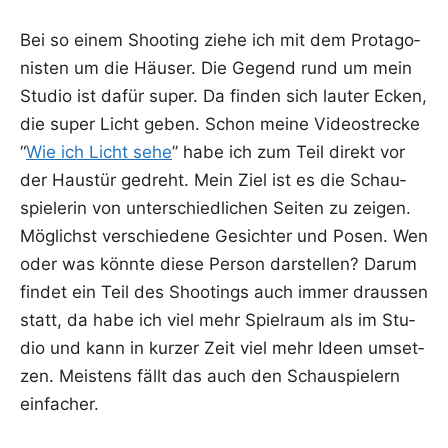
Bei so einem Shoo­ting zie­he ich mit dem Prot­ago­
nis­ten um die Häu­ser. Die Gegend rund um mein
Stu­dio ist dafür super. Da fin­den sich lau­ter Ecken,
die super Licht geben. Schon mei­ne Video­stre­cke
“
Wie ich Licht sehe
” habe ich zum Teil direkt vor
der Haus­tür gedreht. Mein Ziel ist es die Schau­
spie­le­rin von unter­schied­li­chen Sei­ten zu zei­gen.
Mög­lichst ver­schie­de­ne Gesich­ter und Posen. Wen
oder was könn­te die­se Per­son dar­stel­len? Dar­um
fin­det ein Teil des Shoo­tings auch immer draus­sen
statt, da habe ich viel mehr Spiel­raum als im Stu­
dio und kann in kur­zer Zeit viel mehr Ideen umset­
zen. Meis­tens fällt das auch den Schau­spie­lern
einfacher.