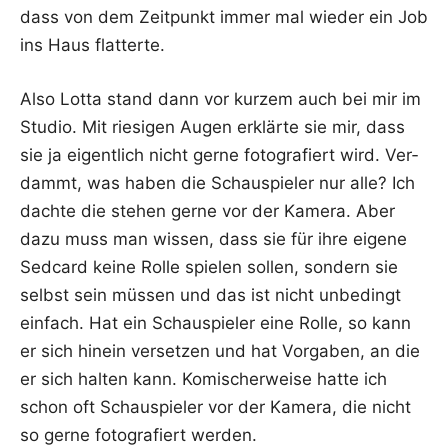
dass von dem Zeit­punkt immer mal wie­der ein Job
ins Haus flatterte.
Also Lot­ta stand dann vor kur­zem auch bei mir im
Stu­dio. Mit rie­si­gen Augen erklär­te sie mir, dass
sie ja eigent­lich nicht ger­ne foto­gra­fiert wird. Ver­
dammt, was haben die Schau­spie­ler nur alle? Ich
dach­te die ste­hen ger­ne vor der Kame­ra. Aber
dazu muss man wis­sen, dass sie für ihre eige­ne
Sedcard kei­ne Rol­le spie­len sol­len, son­dern sie
selbst sein müs­sen und das ist nicht unbe­dingt
ein­fach. Hat ein Schau­spie­ler eine Rol­le, so kann
er sich hin­ein ver­set­zen und hat Vor­ga­ben, an die
er sich hal­ten kann. Komi­scher­wei­se hat­te ich
schon oft Schau­spie­ler vor der Kame­ra, die nicht
so ger­ne foto­gra­fiert werden.