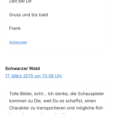
Zeit bei Dir.
Gruss und bis bald
Frank
Antworten
Schwarzer Wald
17. März 2015 um 13:38 Uhr
Tol­le Bil­der, echt… Ich den­ke, die Schau­spie­ler
kom­men zu Die, weil Du es schaffst, einen
Cha­rak­ter zu trans­por­tie­ren und mög­li­che Rol­