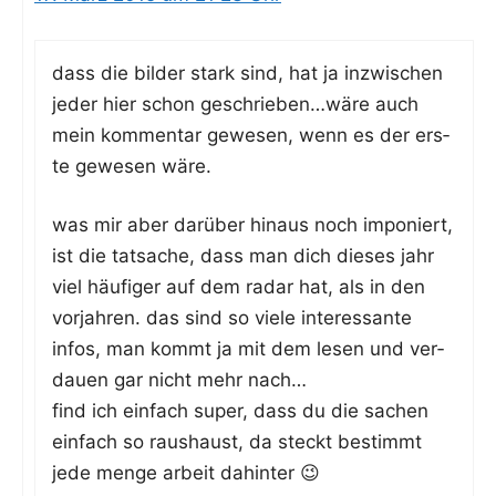
dass die bil­der stark sind, hat ja inzwi­schen
jeder hier schon geschrieben…wäre auch
mein kom­men­tar gewe­sen, wenn es der ers­
te gewe­sen wäre.
was mir aber dar­über hin­aus noch impo­niert,
ist die tat­sa­che, dass man dich die­ses jahr
viel häu­fi­ger auf dem radar hat, als in den
vor­jah­ren. das sind so vie­le inter­es­san­te
infos, man kommt ja mit dem lesen und ver­
dau­en gar nicht mehr nach…
find ich ein­fach super, dass du die sachen
ein­fach so raus­haust, da steckt bestimmt
jede men­ge arbeit dahinter 😉