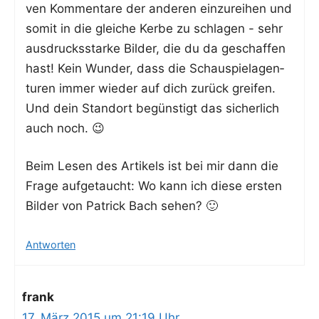
ven Kom­men­ta­re der ande­ren ein­zu­rei­hen und
somit in die glei­che Ker­be zu schla­gen - sehr
aus­drucks­star­ke Bil­der, die du da geschaf­fen
hast! Kein Wun­der, dass die Schau­spiel­agen­
tu­ren immer wie­der auf dich zurück greifen.
Und dein Stand­ort begüns­tigt das sicher­lich
auch noch. 😉
Beim Lesen des Arti­kels ist bei mir dann die
Fra­ge auf­ge­taucht: Wo kann ich die­se ers­ten
Bil­der von Patrick Bach sehen? 🙂
Antworten
frank
17. März 2015 um 21:19 Uhr