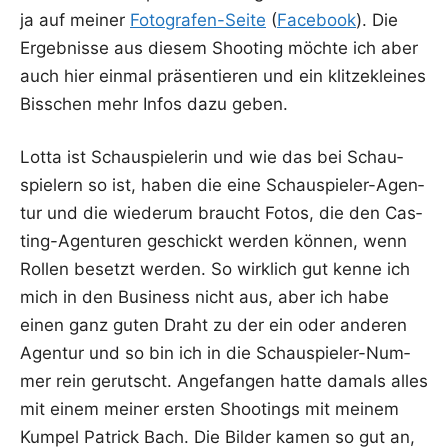
ja auf mei­ner
Foto­gra­fen-Sei­te
(
Face­book
). Die
Ergeb­nis­se aus die­sem Shoo­ting möch­te ich aber
auch hier ein­mal prä­sen­tie­ren und ein klit­ze­klei­nes
Biss­chen mehr Infos dazu geben.
Lot­ta ist Schau­spie­le­rin und wie das bei Schau­
spie­lern so ist, haben die eine Schau­spie­ler-Agen­
tur und die wie­der­um braucht Fotos, die den Cas­
ting-Agen­tu­ren geschickt wer­den kön­nen, wenn
Rol­len besetzt wer­den. So wirk­lich gut ken­ne ich
mich in den Busi­ness nicht aus, aber ich habe
einen ganz guten Draht zu der ein oder ande­ren
Agen­tur und so bin ich in die Schau­spie­ler-Num­
mer rein gerutscht. Ange­fan­gen hat­te damals alles
mit einem mei­ner ers­ten Shoo­tings mit mei­nem
Kum­pel Patrick Bach. Die Bil­der kamen so gut an,