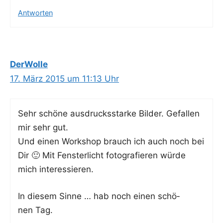
Antworten
DerWolle
17. März 2015 um 11:13 Uhr
Sehr schö­ne aus­drucks­star­ke Bil­der. Gefal­len
mir sehr gut.
Und einen Work­shop brauch ich auch noch bei
Dir 🙂 Mit Fens­ter­licht foto­gra­fie­ren wür­de
mich interessieren.
In die­sem Sin­ne … hab noch einen schö­
nen Tag.