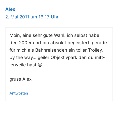
Alex
2. Mai 2011 um 16:17 Uhr
Moin, eine sehr gute Wahl. ich selbst habe
den 200er und bin abso­lut begeis­tert. gera­de
für mich als Bahn­rei­sen­den ein tol­ler Trolley.
by the way… gei­ler Objek­tiv­park den du mitt­
ler­wei­le hast 😀
gruss Alex
Antworten