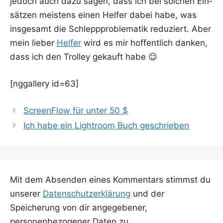
jedoch auch dazu sagen, dass ich bei sol­chen Ein­
sät­zen meis­tens einen Hel­fer dabei habe, was
ins­ge­samt die Schlepp­pro­ble­ma­tik redu­ziert. Aber
mein lie­ber
Hel­fer
wird es mir hof­fent­lich dan­ken,
dass ich den Trol­ley gekauft habe 😉
[nggal­lery id=63]
ScreenFlow für unter 50 $
Ich habe ein Lightroom Buch geschrieben
Mit dem Absenden eines Kommentars stimmst du
unserer
Datenschutzerklärung
und der
Speicherung von dir angegebener,
personenbezogener Daten zu.