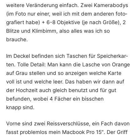
wei­te­re Ver­än­de­rung ein­fach. Zwei Kame­ra­bo­dys
(im Foto nur einer, weil ich mit dem ande­ren foto­
gra­fiert habe) + 6-8 Objek­ti­ve (je nach Grö­ße), 2
Blit­ze und Klim­bimm, also alles was ich so
brauche.
Im Deckel befin­den sich Taschen für Spei­cher­kar­
ten. Tol­le Detail: Man kann die Lasche von Oran­ge
auf Grau stel­len und so anzei­gen wel­che Kar­te
voll ist und wel­che leer. Das haben wir dann auf
der Hoch­zeit auch gleich benutzt und für gut
befun­den, wobei 4 Fächer ein biss­chen
knapp sind.
Vor­ne sind zwei Reiss­ver­schlüs­se, ein Fach davon
fasst pro­blem­los mein Mac­book Pro 15″. Der Griff