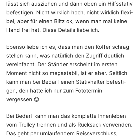
lässt sich aus­zie­hen und dann oben ein Hilfs­sta­tiv
befes­ti­gen. Nicht wirk­lich hoch, nicht wirk­lich fle­xi­
bel, aber für einen Blitz ok, wenn man mal kei­ne
Hand frei hat. Die­se Details lie­be ich.
Eben­so lie­be ich es, dass man den Kof­fer schräg
stel­len kann, was natür­lich den Zugriff deut­lich
ver­ein­facht. Der Stän­der erscheint im ers­ten
Moment nicht so mega­sta­bil, ist er aber. Seit­lich
kann man bei Bedarf einen Sta­tiv­hal­ter befes­ti­
gen, den hat­te ich nur zum Foto­ter­min
vergessen 😉
Bei Bedarf kann man das kom­plet­te Innen­le­ben
vom Trol­ley tren­nen und als Ruck­sack ver­wen­den.
Das geht per umlau­fen­dem Reiss­ver­schluss,