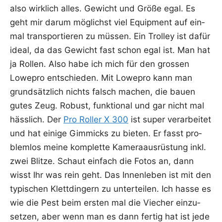
also wirk­lich alles. Gewicht und Grö­ße egal. Es
geht mir dar­um mög­lichst viel Equip­ment auf ein­
mal trans­por­tie­ren zu müs­sen. Ein Trol­ley ist dafür
ide­al, da das Gewicht fast schon egal ist. Man hat
ja Rol­len. Also habe ich mich für den gros­sen
Lowe­pro ent­schie­den. Mit Lowe­pro kann man
grund­sätz­lich nichts falsch machen, die bau­en
gutes Zeug. Robust, funk­tio­nal und gar nicht mal
häss­lich. Der
Pro Rol­ler X 300
ist super ver­ar­bei­tet
und hat eini­ge Gim­micks zu bie­ten. Er fasst pro­
blem­los mei­ne kom­plet­te Kame­ra­aus­rüs­tung inkl.
zwei Blit­ze. Schaut ein­fach die Fotos an, dann
wisst Ihr was rein geht. Das Innen­le­ben ist mit den
typi­schen Klett­din­gern zu unter­tei­len. Ich has­se es
wie die Pest beim ers­ten mal die Vie­cher ein­zu­
set­zen, aber wenn man es dann fer­tig hat ist jede