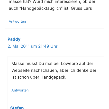
mas­se hat? Würd mich inter­es­sie­ren, ob der
auch “Hand­ge­päck­taug­lich” ist. Gruss Lars
Antworten
Paddy
2. Mai 2011 um 21:49 Uhr
Mas­se musst Du mal bei Lowe­pro auf der
Web­sei­te nach­schau­en, aber ich den­ke der
ist schon über Handgepäck.
Antworten
Stefan