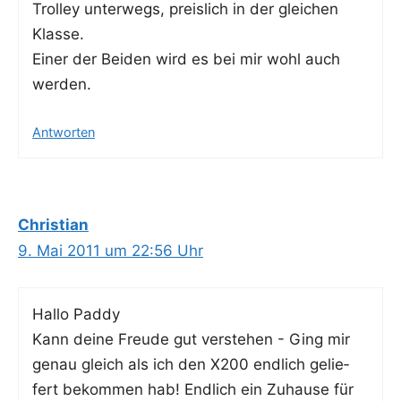
Trol­ley unter­wegs, preis­lich in der glei­chen
Klasse.
Einer der Bei­den wird es bei mir wohl auch
werden.
Antworten
Christian
9. Mai 2011 um 22:56 Uhr
Hal­lo Paddy
Kann dei­ne Freu­de gut ver­ste­hen - Ging mir
genau gleich als ich den X200 end­lich gelie­
fert bekom­men hab! End­lich ein Zuhau­se für