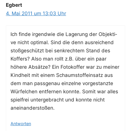
Egbert
4. Mai 2011 um 13:03 Uhr
Ich fin­de irgend­wie die Lage­rung der Objek­ti­
ve nicht opti­mal. Sind die denn aus­rei­chend
stoß­ge­schützt bei senk­rech­tem Stand des
Kof­fers? Also man rollt z.B. über ein paar
höhe­re Absät­ze? Ein Foto­kof­fer war zu mei­ner
Kind­heit mit einem Schaum­stoff­ein­satz aus
dem man pass­ge­nau ein­zel­ne vor­ge­stanz­te
Wür­fel­chen ent­fer­nen konn­te. Somit war alles
spiel­frei unter­ge­bracht und konn­te nicht
aneinanderstoßen.
Antworten