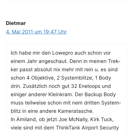
Dietmar
4. Mai 2011 um 19:47 Uhr
Ich habe mir den Lowe­pro auch schon vor
einem Jahr ange­schaut. Denn in mei­nen Trek­
ker passt abso­lut nix mehr mit rein u. es sind
schon 4 Objek­ti­ve, 2 Sys­tem­blit­ze, 1 Body
drin. Zusätz­lich noch gut 32 Ene­loops und
eini­ger ande­rer Klein­kram. Der Back­up Body
muss teil­wei­se schon mit nem drit­ten Sys­tem­
blitz in eine ande­re Kameratasche.
In Ami­land, ob jetzt Joe McNal­ly, Kirk Tuck,
vie­le sind mit dem ThinkTank Air­port Secu­ri­ty