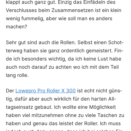
klappt auch ganz gut. Ein­zig das Ein­fä­deln des
Ver­schlus­ses beim Zusam­men­set­zen ist ein klein
wenig fum­me­lig, aber wie soll man es anders
machen?
Sehr gut sind auch die Rol­len. Selbst einen Schot­
ter­weg haben sie ganz ordent­lich gemeis­tert. Fin­
de ich beson­ders wich­tig, da ich kei­ne Lust habe
auch noch dar­auf zu ach­ten wo ich mit dem Teil
lang rolle.
Der
Lowe­pro Pro Rol­ler X 300
ist echt nicht güns­
tig, dafür aber auch wirk­lich für den har­ten All­
tags­ein­satz gebaut. Ich woll­te eine Mög­lich­keit
haben viel mit­zu­neh­men ohne zu vie­le Taschen zu
haben und genau das leis­tet der Rol­ler. Ich muss