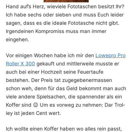
Hand auf’s Herz, wie­vie­le Foto­ta­schen besitzt Ihr?
Ich habe sechs oder sie­ben und muss Euch lei­der
sagen, dass es die idea­le Foto­ta­sche nicht gibt.
Irgend­ei­nen Kom­pro­miss muss man immer
eingehen.
Vor eini­gen Wochen habe ich mir den
Lowe­pro Pro
Rol­ler X 300
gekauft und mitt­ler­wei­le muss­te er
auch bei einer Hoch­zeit sei­ne Feu­er­tau­fe
bestehen. Der Preis tat zuge­ge­be­ner­mas­sen
schon weh, denn für das Geld bekommt man auch
vie­le ande­re Spiel­sa­chen, die span­nen­der als ein
Kof­fer sind 😉 Um es vor­weg zu neh­men: Dar Trol­
ley ist jeden Cent wert.
Ich woll­te einen Kof­fer haben wo alles rein passt,