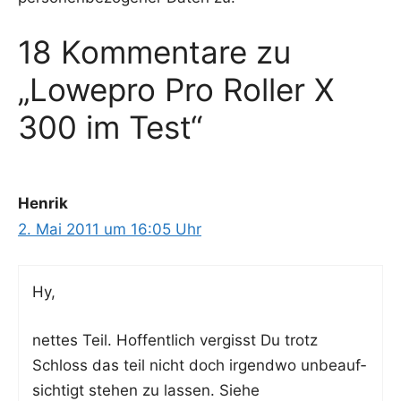
18 Kommentare zu
„Lowepro Pro Roller X
300 im Test“
Henrik
2. Mai 2011 um 16:05 Uhr
Hy,
net­tes Teil. Hof­fent­lich ver­gisst Du trotz
Schloss das teil nicht doch irgend­wo unbe­auf­
sich­tigt ste­hen zu las­sen. Sie­he