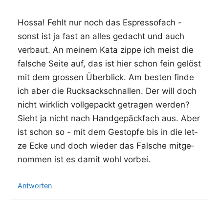
Hossa! Fehlt nur noch das Espresso­fach -
sonst ist ja fast an alles gedacht und auch
ver­baut. An mei­nem Kata zip­pe ich meist die
fal­sche Sei­te auf, das ist hier schon fein gelöst
mit dem gros­sen Über­blick. Am bes­ten fin­de
ich aber die Ruck­sack­schnal­len. Der will doch
nicht wirk­lich voll­ge­packt getra­gen wer­den?
Sieht ja nicht nach Hand­ge­päck­fach aus. Aber
ist schon so - mit dem Gestop­fe bis in die let­
ze Ecke und doch wie­der das Fal­sche mit­ge­
nom­men ist es damit wohl vorbei.
Antworten