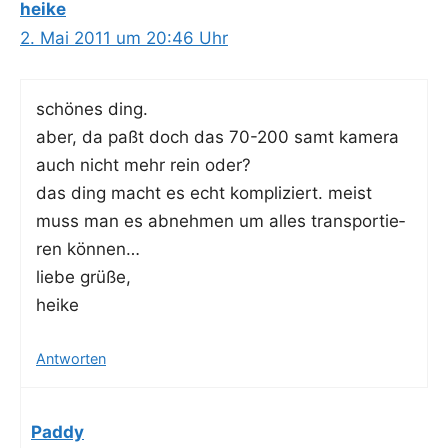
heike
2. Mai 2011 um 20:46 Uhr
schö­nes ding.
aber, da paßt doch das 70-200 samt kame­ra
auch nicht mehr rein oder?
das ding macht es echt kom­pli­ziert. meist
muss man es abneh­men um alles trans­por­tie­
ren können…
lie­be grüße,
heike
Antworten
Paddy