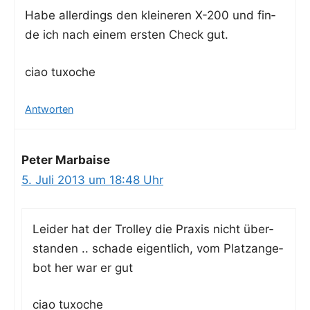
Habe aller­dings den klei­ne­ren X-200 und fin­
de ich nach einem ers­ten Check gut.
ciao tux­oche
Antworten
Peter Marbaise
5. Juli 2013 um 18:48 Uhr
Lei­der hat der Trol­ley die Pra­xis nicht über­
stan­den .. scha­de eigent­lich, vom Platz­an­ge­
bot her war er gut
ciao tux­oche