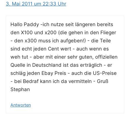
3. Mai 2011 um 22:33 Uhr
Hal­lo Pad­dy -ich nut­ze seit län­ge­ren bereits
den X100 und x200 (die gehen in den Flie­ger
- den x300 muss ich auf­ge­ben!) - die Tei­le
sind echt jeden Cent wert - auch wenn es
weh tut - aber mit einer sehr guten, offi­zi­el­len
Quel­le in Deutsch­land ist das erträg­lich - er
schläg jeden Ebay Preis - auch die US-Prei­se
- bei Bedraf kann ich da ver­mit­teln - Gruß
Stephan
Antworten