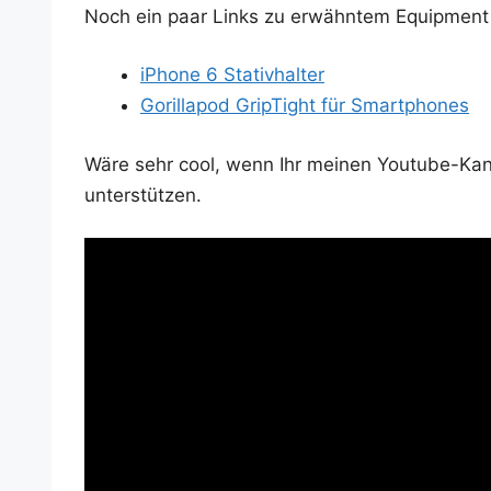
Noch ein paar Links zu erwähn­tem Equip­ment
iPho­ne 6 Stativhalter
Gorill­a­pod Grip­Tight für Smartphones
Wäre sehr cool, wenn Ihr mei­nen You­tube-Kanal
unterstützen.