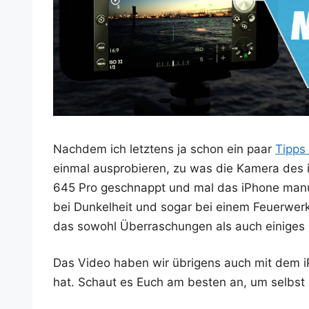
Nach­dem ich letz­tens ja schon ein paar
Tipps 
ein­mal aus­pro­bie­ren, zu was die Kame­ra des
645 Pro geschnappt und mal das iPho­ne manu­ell
bei Dun­kel­heit und sogar bei einem Feu­er­werk
das sowohl Über­ra­schun­gen als auch eini­ges 
Das Video haben wir übri­gens auch mit dem iPh
hat. Schaut es Euch am bes­ten an, um selbst 