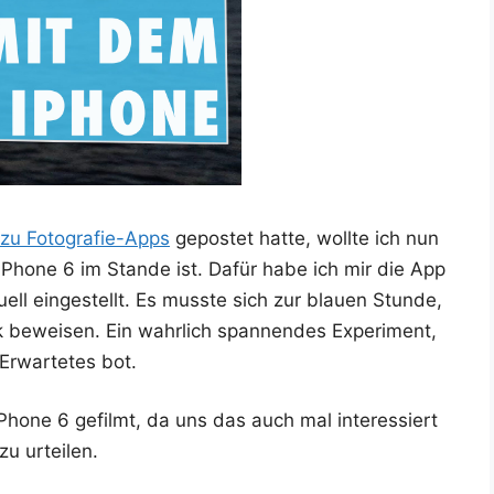
zu Foto­gra­fie-Apps
gepos­tet hat­te, woll­te ich nun
 iPho­ne 6 im Stan­de ist. Dafür habe ich mir die App
 ein­ge­stellt. Es muss­te sich zur blau­en Stun­de,
 bewei­sen. Ein wahr­lich span­nen­des Expe­ri­ment,
Erwar­te­tes bot.
o­ne 6 gefilmt, da uns das auch mal inter­es­siert
zu urteilen.