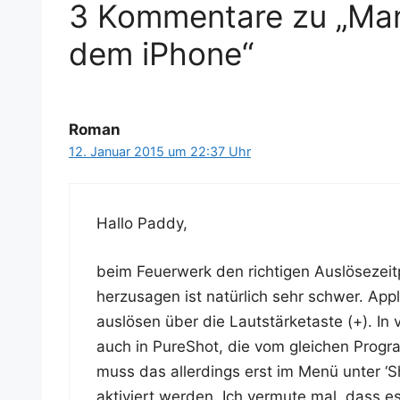
3 Kommentare zu „Manu
dem iPhone“
Roman
12. Januar 2015 um 22:37 Uhr
Hal­lo Paddy,
beim Feu­er­werk den rich­ti­gen Aus­lö­se­zeit
her­zu­sa­gen ist natür­lich sehr schwer. Ap
aus­lö­sen über die Laut­stär­ke­tas­te (+). I
auch in PureShot, die vom glei­chen Pro­g
muss das aller­dings erst im Menü unter ‘S
akti­viert wer­den. Ich ver­mu­te mal, dass