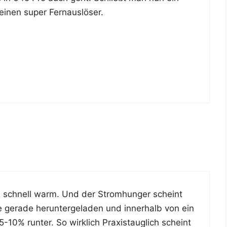
 einen super Fernauslöser.
 schnell warm. Und der Strom­hun­ger scheint
gera­de her­un­ter­ge­la­den und inner­halb von ein
% run­ter. So wirk­lich Pra­xis­taug­lich scheint