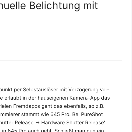
elle Belichtung mit
­punkt per Selbst­aus­lö­ser mit Ver­zö­ge­rung vor­
ple erlaubt in der haus­ei­ge­nen Kame­ra-App das
n vie­len Fremd­apps geht das eben­falls, so z.B.
ram­mie­rer stammt wie 645 Pro. Bei PureShot
hut­ter Release -> Hard­ware Shut­ter Release’
 es in 645 Pro auch geht. Schließt man nun ein