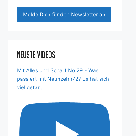
Mel­de Dich für den News­let­ter an
Neuste Videos
Mit Alles und Scharf No 29 - Was
passiert mit Neunzehn72? Es hat sich
viel getan.