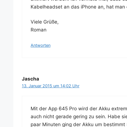
Kabel­head­set an das iPho­ne an, hat man
Vie­le Grüße,
Roman
Antworten
Jascha
13. Januar 2015 um 14:02 Uhr
Mit der App 645 Pro wird der Akku extrem
auch nicht gera­de gering zu sein. Habe sie 
paar Minu­ten ging der Akku um bestimmt 5-10