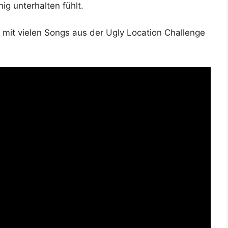
g unter­hal­ten fühlt.
mit vie­len Songs aus der Ugly Loca­ti­on Chall­enge