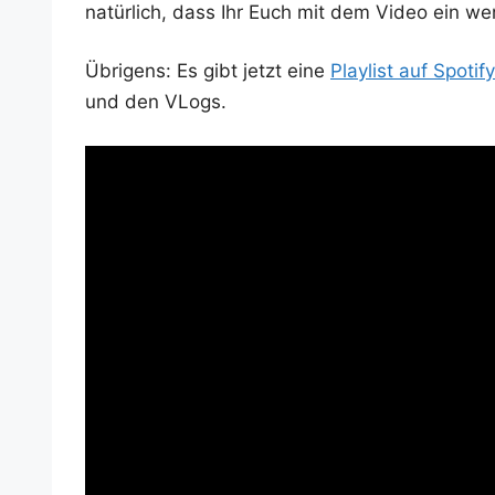
natür­lich, dass Ihr Euch mit dem Video ein weni
Übri­gens: Es gibt jetzt eine
Play­list auf Spo­ti­fy
und den VLogs.