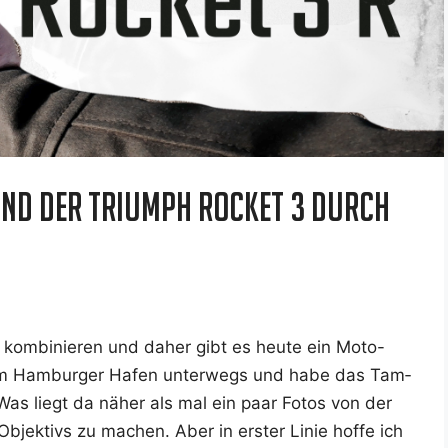
und der Triumph Rocket 3 durch
u kom­bi­nie­ren und daher gibt es heu­te ein Moto-
 im Ham­bur­ger Hafen unter­wegs und habe das Tam­
Was liegt da näher als mal ein paar Fotos von der
jek­tivs zu machen. Aber in ers­ter Linie hof­fe ich