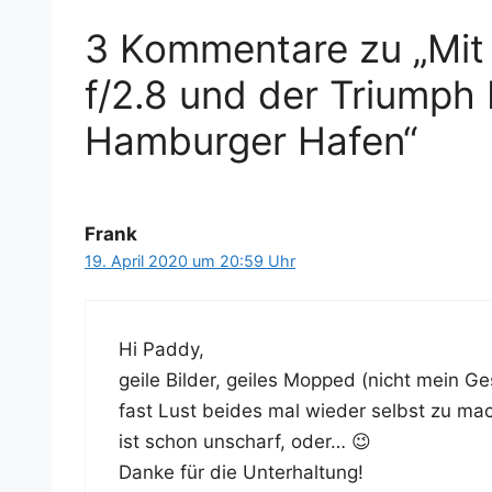
3 Kommentare zu „Mi
f/2.8 und der Triumph
Hamburger Hafen“
Frank
19. April 2020 um 20:59 Uhr
Hi Pad­dy,
gei­le Bil­der, gei­les Mop­ped (nicht mein
fast Lust bei­des mal wie­der selbst zu ma
ist schon unscharf, oder… 😉
Dan­ke für die Unterhaltung!