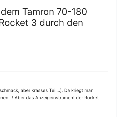
t dem Tamron 70-180
 Rocket 3 durch den
 Geschmack, aber kras­ses Teil…). Da kriegt man
chen…! Aber das Anzei­ge­instru­ment der Rocket