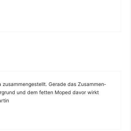
a zusam­men­ge­stellt. Gera­de das Zusam­men­
­ter­grund und dem fet­ten Moped davor wirkt
artin