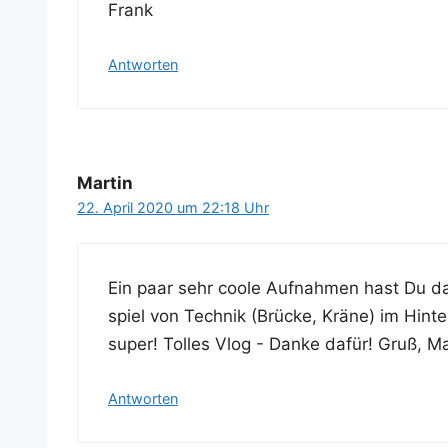
Frank
Antworten
Martin
22. April 2020 um 22:18 Uhr
Ein paar sehr coo­le Auf­nah­men hast Du d
spiel von Tech­nik (Brü­cke, Krä­ne) im Hin
super! Tol­les Vlog - Dan­ke dafür! Gruß, M
Antworten