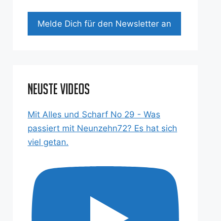
Mel­de Dich für den News­let­ter an
Neuste Videos
Mit Alles und Scharf No 29 - Was
passiert mit Neunzehn72? Es hat sich
viel getan.