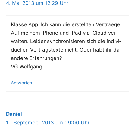
4. Mai 2013 um 12:29 Uhr
Klas­se App. Ich kann die erstell­ten Ver­trae­ge
Auf mei­nem IPho­ne und IPad via ICloud ver­
wal­ten. Lei­der syn­chro­ni­sie­ren sich die indi­vi­
du­el­len Ver­trags­tex­te nicht. Oder habt ihr da
ande­re Erfahrungen?
VG Wolfgang
Antworten
Daniel
11. September 2013 um 09:00 Uhr