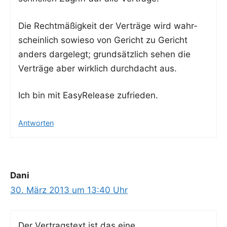
Die Recht­mä­ßig­keit der Ver­trä­ge wird wahr­
schein­lich sowie­so von Gericht zu Gericht
anders dar­ge­legt; grund­sätz­lich sehen die
Ver­trä­ge aber wirk­lich durch­dacht aus.
Ich bin mit Easy­Re­lease zufrieden.
Antworten
Dani
30. März 2013 um 13:40 Uhr
Der Ver­trags­text ist das eine.