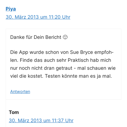
Piya
30. März 2013 um 11:20 Uhr
Dan­ke für Dein Bericht 🙂
Die App wur­de schon von Sue Bryce emp­foh­
len. Fin­de das auch sehr Prak­tisch hab mich
nur noch nicht dran getraut - mal schau­en wie
viel die kos­tet. Tes­ten könn­te man es ja mal.
Antworten
Tom
30. März 2013 um 11:37 Uhr