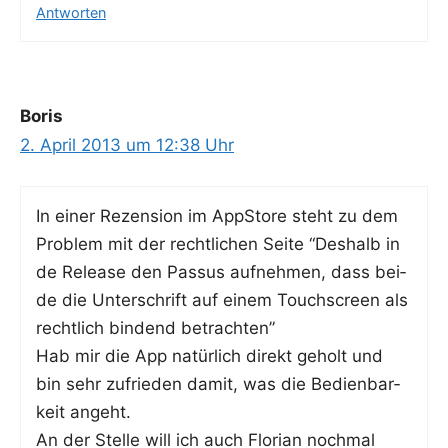
Antworten
Boris
2. April 2013 um 12:38 Uhr
In einer Rezen­si­on im App­S­to­re steht zu dem
Pro­blem mit der recht­li­chen Sei­te “Des­halb in
de Release den Pas­sus auf­neh­men, dass bei­
de die Unter­schrift auf einem Touch­screen als
recht­lich bin­dend betrachten”
Hab mir die App natür­lich direkt geholt und
bin sehr zufrie­den damit, was die Bedien­bar­
keit angeht.
An der Stel­le will ich auch Flo­ri­an noch­mal