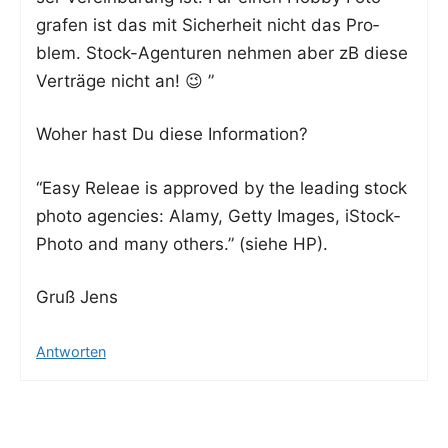
gra­fen ist das mit Sicher­heit nicht das Pro­
blem. Stock-Agen­tu­ren neh­men aber zB die­se
Ver­trä­ge nicht an! 😉 ”
Woher hast Du die­se Information?
“Easy Releae is appro­ved by the lea­ding stock
pho­to agen­ci­es: Ala­my, Get­ty Images, iStock­
Pho­to and many others.” (sie­he HP).
Gruß Jens
Antworten