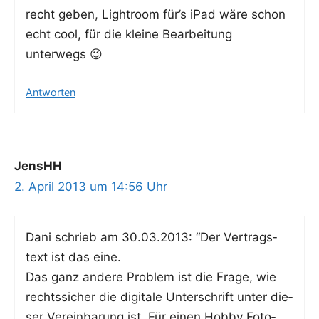
recht geben, Ligh­t­room für’s iPad wäre schon
echt cool, für die klei­ne Bear­bei­tung
unterwegs 😉
Antworten
JensHH
2. April 2013 um 14:56 Uhr
Dani schrieb am 30.03.2013: “Der Ver­trags­
text ist das eine.
Das ganz ande­re Pro­blem ist die Fra­ge, wie
rechts­si­cher die digi­ta­le Unter­schrift unter die­
ser Ver­ein­ba­rung ist. Für einen Hob­by Foto­