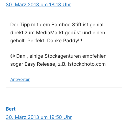
30. März 2013 um 18:13 Uhr
Der Tipp mit dem Bam­boo Stift ist geni­al,
direkt zum Media­Markt gedüst und einen
geholt. Per­fekt. Dan­ke Paddy!!!
@ Dani, eini­ge Stockagen­tu­ren emp­feh­len
sogar Easy Release, z.B. istockphoto.com
Antworten
Bert
30. März 2013 um 19:50 Uhr