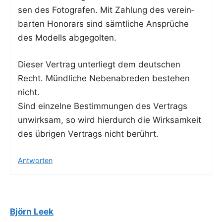
sen des Foto­gra­fen. Mit Zah­lung des ver­ein­
bar­ten Hono­rars sind sämt­li­che Ansprü­che
des Modells abgegolten.
Die­ser Ver­trag unter­liegt dem deut­schen
Recht. Münd­li­che Neben­ab­re­den bestehen
nicht.
Sind ein­zel­ne Bestim­mun­gen des Ver­trags
unwirk­sam, so wird hier­durch die Wirk­sam­keit
des übri­gen Ver­trags nicht berührt.
Antworten
Björn Leek