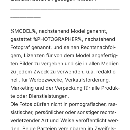
_______________________________________________
_____________
%MODEL%, nach­ste­hend Model genannt,
gestat­tet %PHOTOGRAPHER%, nach­ste­hend
Foto­graf genannt, und sei­nen Rechts­nach­fol­
gern, Lizen­zen für von dem Model ange­fer­tig­
ten Bil­der zu ver­ge­ben und sie in allen Medi­en
zu jedem Zweck zu ver­wen­den, u.a. redak­tio­
nell, für Wer­be­zwe­cke, Ver­kaufs­för­de­rung,
Mar­ke­ting und der Ver­pa­ckung für alle Pro­duk­
te oder Dienstleistungen.
Die Fotos dür­fen nicht in por­no­gra­fi­scher, ras­
sis­ti­scher, per­sön­li­cher oder sons­ti­ger rechts­
ver­let­zen­der Art und Wei­se ver­öf­fent­licht wer­
den. Bei­de Par­tei­en ver­ein­ba­ren im Zwei­fels­