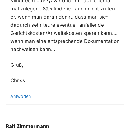
Klingt echt gut! 🙂 werd ich mir auf jeden­fall
mal zulegen…8â‚¬ fin­de ich auch nicht zu teu­
er, wenn man dar­an denkt, dass man sich
dadurch sehr teu­re even­tu­ell anfal­len­de
Gerichtskosten/Anwaltskosten spa­ren kann.…
wenn man eine ent­spre­chen­de Doku­men­ta­ti­on
nach­wei­sen kann…
Gruß,
Chriss
Antworten
Ralf Zimmermann