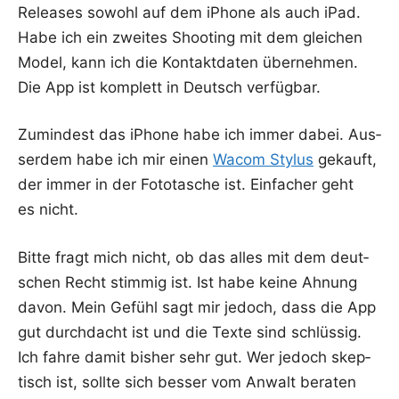
Releases sowohl auf dem iPho­ne als auch iPad.
Habe ich ein zwei­tes Shoo­ting mit dem glei­chen
Model, kann ich die Kon­takt­da­ten über­neh­men.
Die App ist kom­plett in Deutsch verfügbar.
Zumin­dest das iPho­ne habe ich immer dabei. Aus­
ser­dem habe ich mir einen
Wacom Stylus
gekauft,
der immer in der Foto­ta­sche ist. Ein­fa­cher geht
es nicht.
Bit­te fragt mich nicht, ob das alles mit dem deut­
schen Recht stim­mig ist. Ist habe kei­ne Ahnung
davon. Mein Gefühl sagt mir jedoch, dass die App
gut durch­dacht ist und die Tex­te sind schlüs­sig.
Ich fah­re damit bis­her sehr gut. Wer jedoch skep­
tisch ist, soll­te sich bes­ser vom Anwalt bera­ten