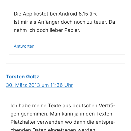
Die App kos­tet bei Android 8,15 â‚¬.
Ist mir als Anfän­ger doch noch zu teu­er. Da
nehm ich doch lie­ber Papier.
Antworten
Torsten Goltz
30. März 2013 um 11:36 Uhr
Ich habe mei­ne Tex­te aus deut­schen Ver­trä­
gen genom­men. Man kann ja in den Tex­ten
Platz­hal­ter ver­wen­den wo dann die ent­spre­
chen­den Daten ein­ge­tra­gen werden.