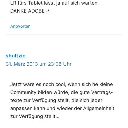
LR fürs Tablet lässt ja auf sich warten.
DANKE ADOBE :/
Antworten
shultzie
31. März 2013 um 23:06 Uhr
Jetzt wäre es noch cool, wenn sich ne klei­ne
Com­mu­ni­ty bil­den wür­de, die gute Ver­trags­
tex­te zur Ver­fü­gung stellt, die sich jeder
anpas­sen kann und wie­der der All­ge­mein­heit
zur Ver­fü­gung stellt…