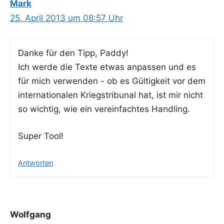
Mark
25. April 2013 um 08:57 Uhr
Dan­ke für den Tipp, Paddy!
Ich wer­de die Tex­te etwas anpas­sen und es
für mich ver­wen­den - ob es Gül­tig­keit vor dem
inter­na­tio­na­len Kriegs­tri­bu­nal hat, ist mir nicht
so wich­tig, wie ein ver­ein­fach­tes Handling.
Super Tool!
Antworten
Wolfgang