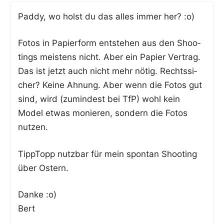
Pad­dy, wo holst du das alles immer her? :o)
Fotos in Papier­form ent­ste­hen aus den Shoo­
tings meis­tens nicht. Aber ein Papier Ver­trag.
Das ist jetzt auch nicht mehr nötig. Rechts­si­
cher? Kei­ne Ahnung. Aber wenn die Fotos gut
sind, wird (zumin­dest bei TfP) wohl kein
Model etwas monie­ren, son­dern die Fotos
nutzen.
Tipp­Topp nutz­bar für mein spon­tan Shoo­ting
über Ostern.
Dan­ke :o)
Bert