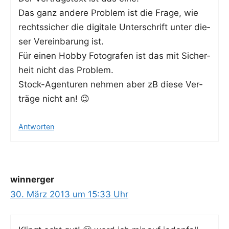
Das ganz ande­re Pro­blem ist die Fra­ge, wie
rechts­si­cher die digi­ta­le Unter­schrift unter die­
ser Ver­ein­ba­rung ist.
Für einen Hob­by Foto­gra­fen ist das mit Sicher­
heit nicht das Problem.
Stock-Agen­tu­ren neh­men aber zB die­se Ver­
trä­ge nicht an! 😉
Antworten
winnerger
30. März 2013 um 15:33 Uhr