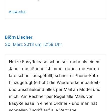
Antworten
Björn Lischer
30. März 2013 um 12:59 Uhr
Nut­ze Easy­Re­lease schon seit mehr als einem
Jahr - das iPho­ne ist immer dabei, die For­mu­
la­re schnell aus­ge­füllt, schnell n iPho­ne-Foto
hin­zu­ge­fügt (erhöht die Wie­der­erkenn­bar­keit)
und anschlie­ßend alles per Mail an Model und
mich. Am Rech­ner per Regel alle Mails von
Easy­Re­lease in einem Ord­ner - und man hat
schnel­len Zugriff auf alle Verträge.