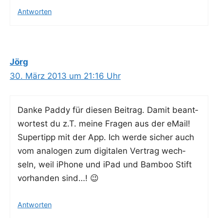
Antworten
Jörg
30. März 2013 um 21:16 Uhr
Dan­ke Pad­dy für die­sen Bei­trag. Damit beant­
wor­test du z.T. mei­ne Fra­gen aus der eMail!
Super­tipp mit der App. Ich wer­de sicher auch
vom ana­lo­gen zum digi­ta­len Ver­trag wech­
seln, weil iPho­ne und iPad und Bam­boo Stift
vor­han­den sind…! 😉
Antworten