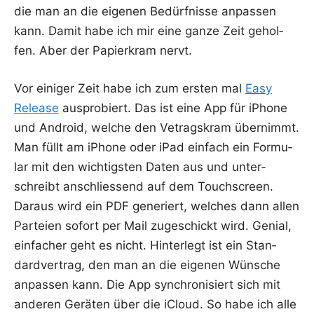
die man an die eige­nen Bedürf­nis­se anpas­sen
kann. Damit habe ich mir eine gan­ze Zeit gehol­
fen. Aber der Papier­kram nervt.
Vor eini­ger Zeit habe ich zum ers­ten mal
Easy
Release
aus­pro­biert. Das ist eine App für iPho­ne
und Android, wel­che den Vetrags­kram über­nimmt.
Man füllt am iPho­ne oder iPad ein­fach ein For­mu­
lar mit den wich­tigs­ten Daten aus und unter­
schreibt anschlies­send auf dem Touch­screen.
Dar­aus wird ein PDF gene­riert, wel­ches dann allen
Par­tei­en sofort per Mail zuge­schickt wird. Geni­al,
ein­fa­cher geht es nicht. Hin­ter­legt ist ein Stan­
dard­ver­trag, den man an die eige­nen Wün­sche
anpas­sen kann. Die App syn­chro­ni­siert sich mit
ande­ren Gerä­ten über die iCloud. So habe ich alle