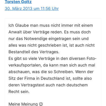
Torsten Goltz
30. März 2013 um 11:56 Uhr
Ich Glau­be man muss nicht immer mit einem
Anwalt über Ver­trä­ge reden. Es muss doch
nur das Not­wen­di­ge ein­ge­tra­gen sein und
alles was nicht geschrie­ben ist, ist auch nicht
Bestand­teil des Vertrages.
Es gibt so vie­le Ver­trä­ge in den diver­sen Foto­
ver­kaufspor­ta­len, da kann man sich auch mal
abschau­en, was die so Schrei­ben. Wenn der
Sitz der Fir­ma in Deutsch­land ist, soll­te also
deren Ver­trags­text auch nach deut­schem
Recht sein.
Mei­ne Meinung 😉