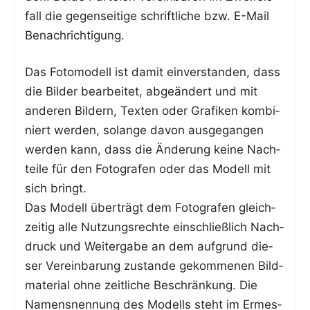
fall die gegen­sei­ti­ge schrift­li­che bzw. E-Mail
Benachrichtigung.
Das Foto­mo­dell ist damit ein­ver­stan­den, dass
die Bil­der bear­bei­tet, abge­än­dert und mit
ande­ren Bil­dern, Tex­ten oder Gra­fi­ken kom­bi­
niert wer­den, solan­ge davon aus­ge­gan­gen
wer­den kann, dass die Ände­rung kei­ne Nach­
tei­le für den Foto­gra­fen oder das Modell mit
sich bringt.
Das Modell über­trägt dem Foto­gra­fen gleich­
zei­tig alle Nut­zungs­rech­te ein­schließ­lich Nach­
druck und Wei­ter­ga­be an dem auf­grund die­
ser Ver­ein­ba­rung zustan­de gekom­me­nen Bild­
ma­te­ri­al ohne zeit­li­che Beschrän­kung. Die
Namens­nen­nung des Modells steht im Ermes­