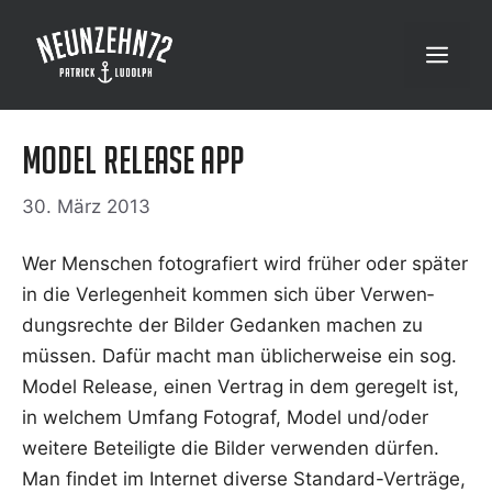
Zum
Inhalt
Menü
springen
Model Release App
30. März 2013
Wer Men­schen foto­gra­fiert wird frü­her oder spä­ter
in die Ver­le­gen­heit kom­men sich über Ver­wen­
dungs­rech­te der Bil­der Gedan­ken machen zu
müs­sen. Dafür macht man übli­cher­wei­se ein sog.
Model Release, einen Ver­trag in dem gere­gelt ist,
in wel­chem Umfang Foto­graf, Model und/oder
wei­te­re Betei­lig­te die Bil­der ver­wen­den dür­fen.
Man fin­det im Inter­net diver­se Stan­dard-Ver­trä­ge,