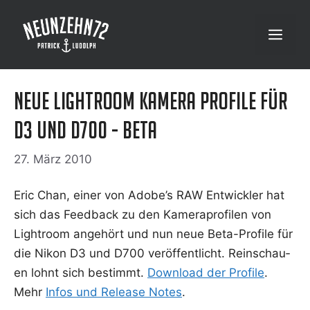
Zum
Inhalt
Menü
springen
Neue Lightroom Kamera Profile für
D3 und D700 - beta
27. März 2010
Eric Chan, einer von Adobe’s RAW Ent­wick­ler hat
sich das Feed­back zu den Kame­ra­pro­fi­len von
Ligh­t­room ange­hört und nun neue Beta-Pro­fi­le für
die Nikon D3 und D700 ver­öf­fent­licht. Rein­schau­
en lohnt sich bestimmt.
Down­load der Pro­fi­le
.
Mehr
Infos und Release Notes
.