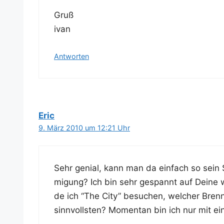
Gruß
ivan
Antworten
Eric
9. März 2010 um 12:21 Uhr
Sehr geni­al, kann man da ein­fach so sein 
mi­gung? Ich bin sehr gespannt auf Dei­ne w
de ich “The City” besu­chen, wel­cher Brenn­
sinn­volls­ten? Momen­tan bin ich nur mit