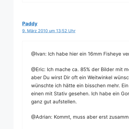
Paddy
9. März 2010 um 13:52 Uhr
@Ivan: Ich habe hier ein 16mm Fishe­ye v
@Eric: Ich mache ca. 85% der Bil­der mit m
aber Du wirst Dir oft ein Weit­win­kel wün
wünsch­te ich hät­te ein biss­chen mehr. Ein 
einen mit Sta­tiv gese­hen. Ich habe ein Go
ganz gut aufstellen.
@Adrian: Kommt, muss aber erst zusam­men