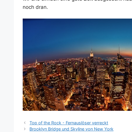
noch dran.
Top of the Rock - Fernauslöser verreckt
Brooklyn Bridge und Skyline von New York