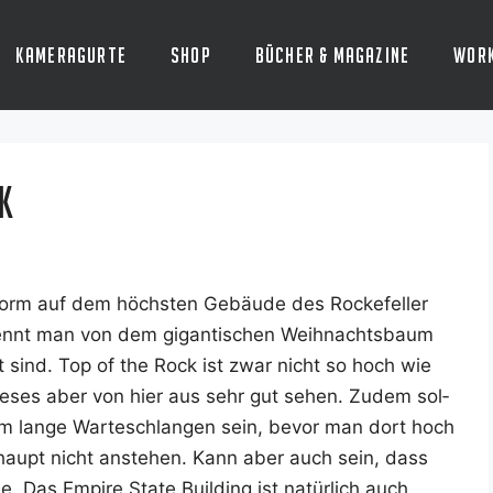
Kameragurte
Shop
Bücher & Magazine
Wor
k
­form auf dem höchs­ten Gebäu­de des Rocke­fel­ler
 kennt man von dem gigan­ti­schen Weih­nachts­baum
ut sind. Top of the Rock ist zwar nicht so hoch wie
ie­ses aber von hier aus sehr gut sehen. Zudem sol­
rem lan­ge War­te­schlan­gen sein, bevor man dort hoch
haupt nicht anste­hen. Kann aber auch sein, dass
. Das Empire Sta­te Buil­ding ist natür­lich auch