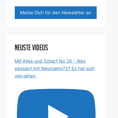
Mel­de Dich für den News­let­ter an
Neuste Videos
Mit Alles und Scharf No 29 - Was
passiert mit Neunzehn72? Es hat sich
viel getan.