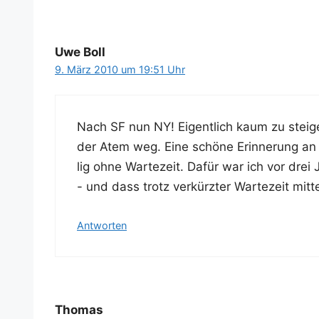
Uwe Boll
9. März 2010 um 19:51 Uhr
Nach SF nun NY! Eigent­lich kaum zu stei­g
der Atem weg. Eine schö­ne Erin­ne­rung an
lig ohne War­te­zeit. Dafür war ich vor dre
- und dass trotz ver­kürz­ter War­te­zeit mit
Antworten
Thomas