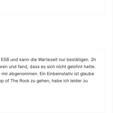
m ESB und kann die War­te­zeit nur bestä­ti­gen. 2h
ren und fand, dass es sich nicht gelohnt hat­te.
e mir abge­nom­men. Ein Ein­bein­sta­tiv ist glau­be
Top of The Rock zu gehen, habe ich lei­der zu