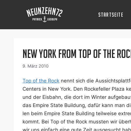
Zum
Inhalt
Startseite
springen
New York from Top of the Roc
9. März 2010
Top of the Rock
nennt sich die Aus­sichts­platt
Cen­ters in New York. Den Rocke­fel­ler Pla­za
und der Eis­bahn, die dort im Win­ter auf­ge­ba
das Empire Sta­te Buil­dung, dafür kann man d
len beim Empire Sta­te Buil­ding teil­wei­se ext
kommt. Bei Top of the Rock muss­ten wir über­
wir uns ein­fach eine gute Zeit aus­ge­sucht habe