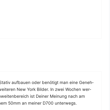
Sta­tiv auf­bau­en oder benö­tigt man eine Geneh­
ei­te­ren New York Bil­der. In zwei Wochen wer­
wei­ten­be­reich ist Dei­ner Mei­nung nach am
 einem 50mm an mei­ner D700 unterwegs.