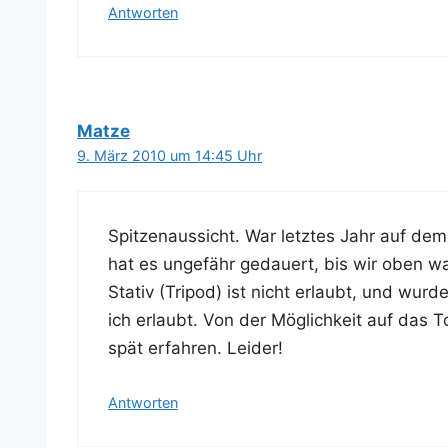
Antworten
Matze
9. März 2010 um 14:45 Uhr
Spit­zen­aus­sicht. War letz­tes Jahr auf de
hat es unge­fähr gedau­ert, bis wir oben wa
Sta­tiv (Tri­pod) ist nicht erlaubt, und wur­d
ich erlaubt. Von der Mög­lich­keit auf das 
spät erfah­ren. Leider!
Antworten