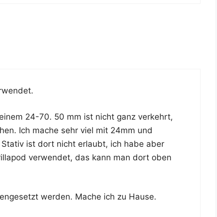
erwendet.
ei­nem 24-70. 50 mm ist nicht ganz ver­kehrt,
­schen. Ich mache sehr viel mit 24mm und
Sta­tiv ist dort nicht erlaubt, ich habe aber
rill­a­pod ver­wen­det, das kann man dort oben
­ge­setzt wer­den. Mache ich zu Hause.