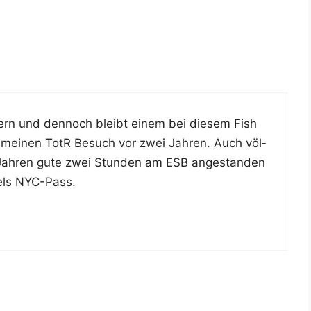
ern und den­noch bleibt einem bei die­sem Fish
 mei­nen TotR Besuch vor zwei Jah­ren. Auch völ­
i Jah­ren gute zwei Stun­den am ESB ange­stan­den
­tels NYC-Pass.