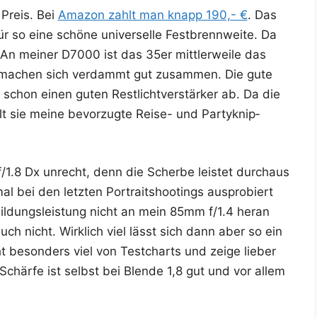
 Preis. Bei
Ama­zon zahlt man knapp 190,- €
. Das
ür so eine schö­ne uni­ver­sel­le Fest­brenn­wei­te. Da
. An mei­ner D7000 ist das 35er mitt­ler­wei­le das
n machen sich ver­dammt gut zusam­men. Die gute
chon einen guten Rest­licht­ver­stär­ker ab. Da die
lt sie mei­ne bevor­zug­te Rei­se- und Par­ty­knip­
.8 Dx unrecht, denn die Scher­be leis­tet durch­aus
l bei den letz­ten Por­trait­shoo­tings aus­pro­biert
bil­dungs­leis­tung nicht an mein 85mm f/1.4 her­an
h nicht. Wirk­lich viel lässt sich dann aber so ein
ht beson­ders viel von Test­charts und zei­ge lie­ber
e Schär­fe ist selbst bei Blen­de 1,8 gut und vor allem