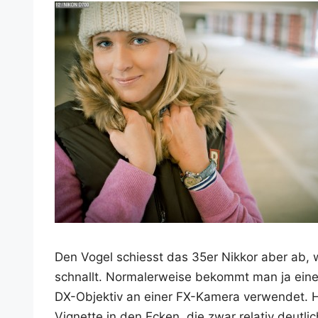
Den Vogel schiesst das 35er Nik­kor aber ab
schnallt. Nor­ma­ler­wei­se bekommt man ja ei
DX-Objek­tiv an einer FX-Kame­ra ver­wen­det. H
Vignet­te in den Ecken, die zwar rela­tiv deut­lich