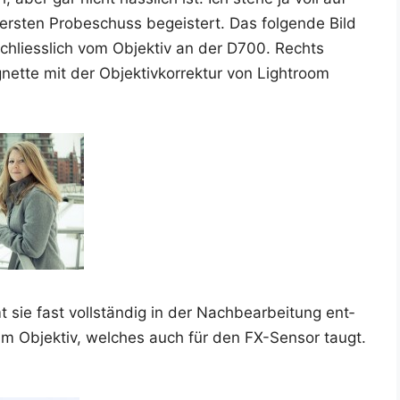
s­ten Pro­be­schuss begeis­tert. Das fol­gen­de Bild
schliess­lich vom Objek­tiv an der D700. Rechts
t­te mit der Objek­tiv­kor­rek­tur von Ligh­t­room
e fast voll­stän­dig in der Nach­be­ar­bei­tung ent­
5mm Objek­tiv, wel­ches auch für den FX-Sen­sor taugt.