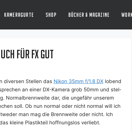
Kameragurte
Shop
Bücher & Magazine
Wor
auch für FX gut
 diver­sen Stel­len das
Nikon 35mm f/1.8 DX
lobend
spre­chen an einer DX-Kame­ra grob 50mm und stel­
. Nor­mal­brenn­wei­te dar, die unge­fähr unse­rem
e­chen soll. Ob nun nor­mal oder nicht nor­mal will ich
 ent­we­der man mag die Brenn­wei­te oder nicht. Ich
s klei­ne Plas­tik­teil hoff­nungs­los verliebt.