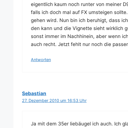
eigent­lich kaum noch run­ter von mei­ner 
falls ich doch mal auf FX umstei­gen soll­t
gehen wird. Nun bin ich beru­higt, dass ich
den kann und die Vignet­te sieht wirk­lich g
sonst immer im Nach­hin­ein, aber wenn ich 
auch recht. Jetzt fehlt nur noch die pas­s
Antworten
Sebastian
27. Dezember 2010 um 16:53 Uhr
Ja mit dem 35er lieb­äu­gel ich auch. Ich gl