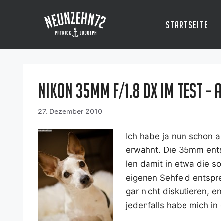
Zum
Inhalt
Startseite
springen
Nikon 35mm f/1.8 DX im Test - 
27. Dezember 2010
Ich habe ja nun schon an
erwähnt. Die 35mm ent­
len damit in etwa die sog
eige­nen Seh­feld ent­spr
gar nicht dis­ku­tie­ren,
jeden­falls habe mich in da