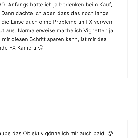
D90. Anfangs hat­te ich ja beden­ken beim Kauf,
e. Dann dach­te ich aber, dass das noch lan­ge
 die Lin­se auch ohne Pro­ble­me an FX ver­wen­
ut aus. Nor­ma­ler­wei­se mache ich Vignet­ten ja
mir die­sen Schritt spa­ren kann, ist mir das
en­de FX Kamera 🙂
au­be das Objek­tiv gön­ne ich mir auch bald. 🙂