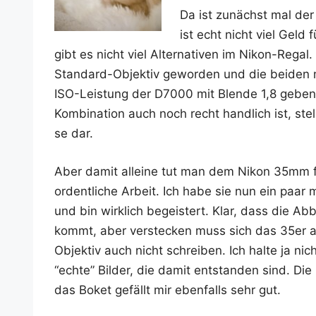
Da ist zunächst mal der
ist echt nicht viel Geld f
gibt es nicht viel Alter­na­ti­ven im Nikon-Regal
Stan­dard-Objek­tiv gewor­den und die bei­de
ISO-Leis­tung der D7000 mit Blen­de 1,8 geben s
Kom­bi­na­ti­on auch noch recht hand­lich ist, stel
se dar.
Aber damit allei­ne tut man dem Nikon 35mm f/1
ordent­li­che Arbeit. Ich habe sie nun ein paar ma
und bin wirk­lich begeis­tert. Klar, dass die Ab
kommt, aber ver­ste­cken muss sich das 35er auc
Objek­tiv auch nicht schrei­ben. Ich hal­te ja nic
“ech­te” Bil­der, die damit ent­stan­den sind. Di
das Boket gefällt mir eben­falls sehr gut.