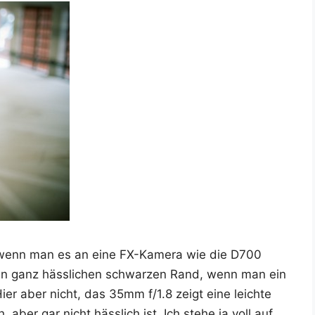
, wenn man es an eine FX-Kame­ra wie die D700
nen ganz häss­li­chen schwar­zen Rand, wenn man ein
ier aber nicht, das 35mm f/1.8 zeigt eine leich­te
, aber gar nicht häss­lich ist. Ich ste­he ja voll auf