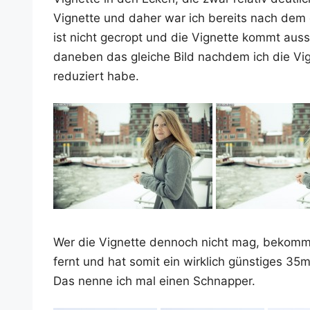
Vignet­te und daher war ich bereits nach dem er
ist nicht gecr­opt und die Vignet­te kommt aus­
dane­ben das glei­che Bild nach­dem ich die Vigne
redu­ziert habe.
Wer die Vignet­te den­noch nicht mag, bekommt si
fernt und hat somit ein wirk­lich güns­ti­ges 3
Das nen­ne ich mal einen Schnapper.