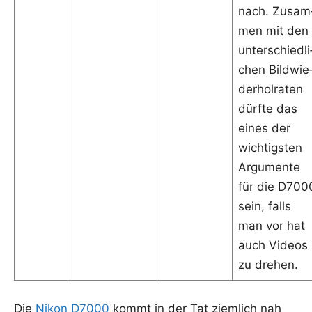
nach. Zusam
men mit den
unter­schied­li
chen Bild­wie
der­hol­ra­ten
dürf­te das
eines der
wich­tigs­ten
Argu­men­te
für die D700
sein, falls
man vor hat
auch Vide­os
zu drehen.
Die
Nikon D7000
kommt in der Tat ziem­lich nah