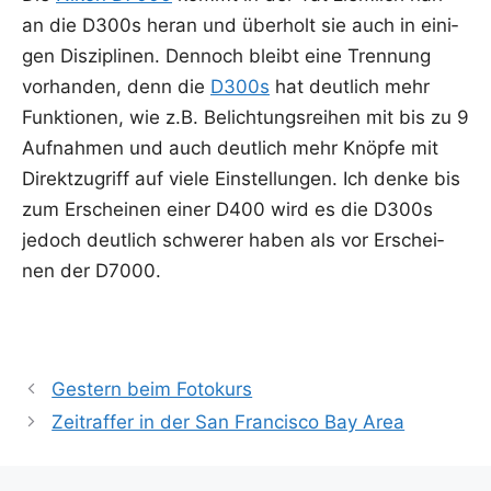
an die D300s her­an und über­holt sie auch in eini­
gen Dis­zi­pli­nen. Den­noch bleibt eine Tren­nung
vor­han­den, denn die
D300s
hat deut­lich mehr
Funk­tio­nen, wie z.B. Belich­tungs­rei­hen mit bis zu 9
Auf­nah­men und auch deut­lich mehr Knöp­fe mit
Direkt­zu­griff auf vie­le Ein­stel­lun­gen. Ich den­ke bis
zum Erschei­nen einer D400 wird es die D300s
jedoch deut­lich schwe­rer haben als vor Erschei­
nen der D7000.
Gestern beim Fotokurs
Zeitraffer in der San Francisco Bay Area