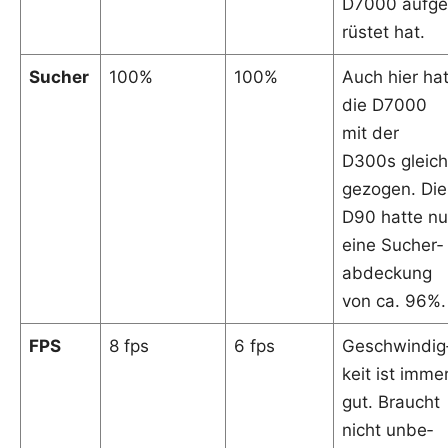
D7000 auf­ge
rüs­tet hat.
Sucher
100%
100%
Auch hier ha
die D7000
mit der
D300s gleich
ge­zo­gen. Die
D90 hat­te nu
eine Sucher­
ab­de­ckung
von ca. 96%.
FPS
8 fps
6 fps
Geschwin­dig
keit ist imme
gut. Braucht
nicht unbe­