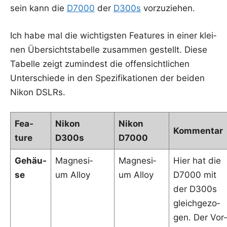
sein kann die
D7000
der
D300s
vorzuziehen.
Ich habe mal die wich­tigs­ten Fea­tures in einer klei­
nen Über­sichts­ta­bel­le zusam­men gestellt. Die­se
Tabel­le zeigt zumin­dest die offen­sicht­li­chen
Unter­schie­de in den Spe­zi­fi­ka­tio­nen der bei­den
Nikon DSLRs.
Fea­
Nikon
Nikon
Kom­men­tar
ture
D300s
D7000
Gehäu­
Magne­si­
Magne­si­
Hier hat die
se
um Alloy
um Alloy
D7000 mit
der D300s
gleich­ge­zo­
gen. Der Vor­