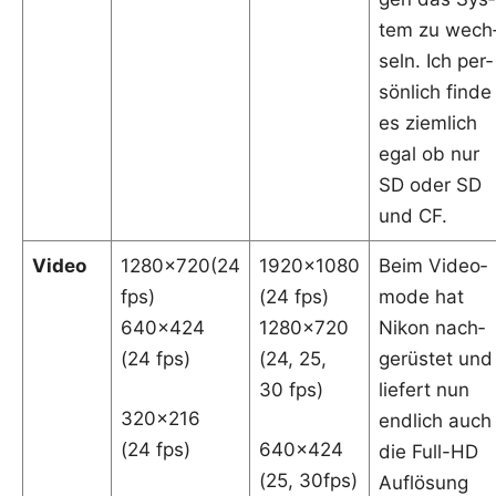
tem zu wech
seln. Ich per­
sön­lich fin­de
es ziem­lich
egal ob nur
SD oder SD
und CF.
Video
1280x720(24
1920x1080
Beim Video­
fps)
(24 fps)
mo­de hat
640x424
1280x720
Nikon nach­
(24 fps)
(24, 25,
ge­rüs­tet und
30 fps)
lie­fert nun
320x216
end­lich auch
(24 fps)
640x424
die Full-HD
(25, 30fps)
Auf­lö­sung