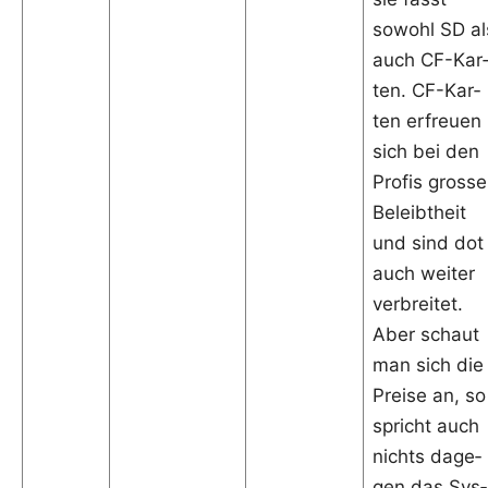
sowohl SD al
auch CF-Kar
ten. CF-Kar­
ten erfreu­en
sich bei den
Pro­fis gros­se
Beleibt­heit
und sind dot
auch wei­ter
ver­brei­tet.
Aber schaut
man sich die
Prei­se an, so
spricht auch
nichts dage­
gen das Sys­