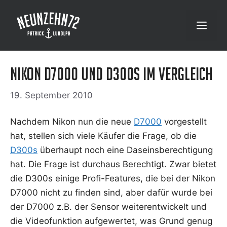
Zum
Inhalt
Menü
springen
Nikon D7000 und D300s im Vergleich
19. September 2010
Nach­dem Nikon nun die neue
D7000
vor­ge­stellt
hat, stel­len sich vie­le Käu­fer die Fra­ge, ob die
D300s
über­haupt noch eine Daseins­be­rech­ti­gung
hat. Die Fra­ge ist durch­aus Berech­tigt. Zwar bie­tet
die D300s eini­ge Pro­fi-Fea­tures, die bei der Nikon
D7000 nicht zu fin­den sind, aber dafür wur­de bei
der D7000 z.B. der Sen­sor wei­ter­ent­wi­ckelt und
die Video­funk­ti­on auf­ge­wer­tet, was Grund genug