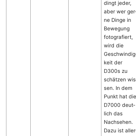
dingt jeder,
aber wer ger
ne Din­ge in
Bewe­gung
foto­gra­fiert,
wird die
Geschwin­dig
keit der
D300s zu
schät­zen wis
sen. In dem
Punkt hat di
D7000 deut­
lich das
Nach­se­hen.
Dazu ist aller