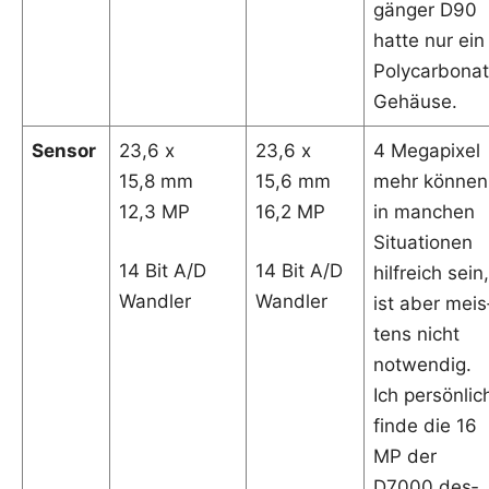
gän­ger D90
hat­te nur ein
Polycarbonat
Gehäuse.
Sen­sor
23,6 x
23,6 x
4 Mega­pi­xel
15,8 mm
15,6 mm
mehr kön­nen
12,3 MP
16,2 MP
in man­chen
Situa­tio­nen
14 Bit A/D
14 Bit A/D
hilf­reich sein,
Wandler
Wandler
ist aber meis
tens nicht
not­wen­dig.
Ich per­sön­lic
fin­de die 16
MP der
D7000 des­