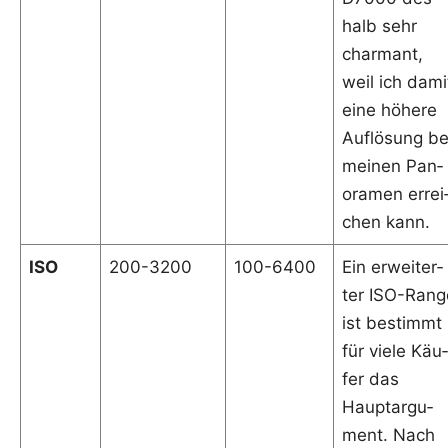
halb sehr
char­mant,
weil ich dami
eine höhe­re
Auf­lö­sung be
mei­nen Pan­
ora­men errei
chen kann.
ISO
200-3200
100-6400
Ein erwei­ter­
ter ISO-Ran­g
ist bestimmt
für vie­le Käu­
fer das
Haupt­ar­gu­
ment. Nach