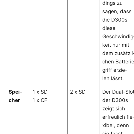
dings zu
sagen, dass
die D300s
die­se
Geschwin­dig
keit nur mit
dem zusätz­li
chen Bat­te­rie
griff erzie­
len lässt.
Spei­
1 x SD
2 x SD
Der Dual-Slo
cher
1 x CF
der D300s
zeigt sich
erfreu­lich fle
xi­bel, denn
sie fasst