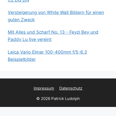
Versteigerung von White Wall Bildern für einen
guten Zweck
Mit Alles und Scharf No. 13 - Feyzi Bey und
Paddy Lu live vereint
Leica Vario Elmar 100-400mm f/5-6.3
Beispielbilder
Impressum
Datenschutz
© 2026 Patrick Ludolph