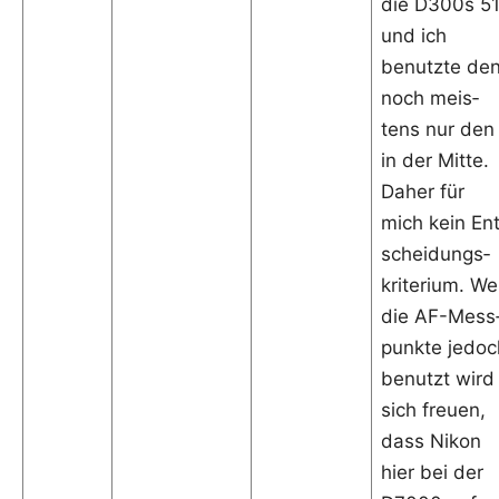
die D300s 5
und ich
benutz­te den
noch meis­
tens nur den
in der Mit­te.
Daher für
mich kein Ent
schei­dungs­
kri­te­ri­um. We
die AF-Mess
punk­te jedoc
benutzt wird
sich freu­en,
dass Nikon
hier bei der