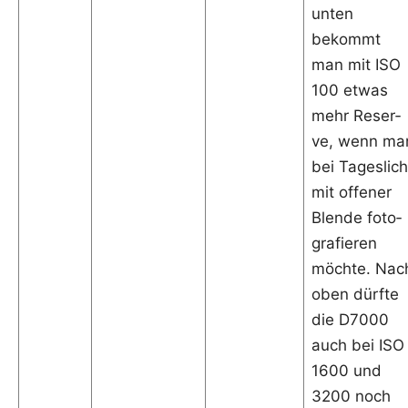
unten
bekommt
man mit ISO
100 etwas
mehr Reser­
ve, wenn ma
bei Tages­lich
mit offe­ner
Blen­de foto­
gra­fie­ren
möch­te. Nac
oben dürf­te
die D7000
auch bei ISO
1600 und
3200 noch