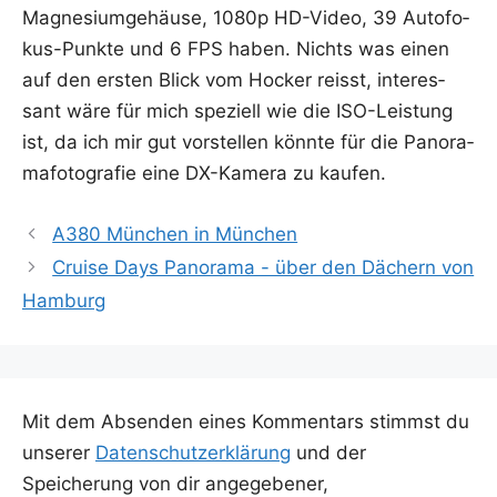
Magne­si­um­ge­häu­se, 1080p HD-Video, 39 Auto­fo­
kus-Punk­te und 6 FPS haben. Nichts was einen
auf den ers­ten Blick vom Hocker reisst, inter­es­
sant wäre für mich spe­zi­ell wie die ISO-Leis­tung
ist, da ich mir gut vor­stel­len könn­te für die Pan­ora­
ma­fo­to­gra­fie eine DX-Kame­ra zu kaufen.
A380 München in München
Cruise Days Panorama - über den Dächern von
Hamburg
Mit dem Absenden eines Kommentars stimmst du
unserer
Datenschutzerklärung
und der
Speicherung von dir angegebener,