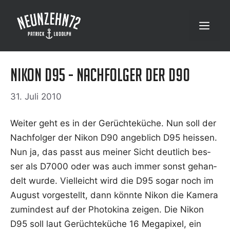
Zum
Inhalt
Menü
springen
Nikon D95 - Nachfolger der D90
31. Juli 2010
Wei­ter geht es in der Gerüch­te­kü­che. Nun soll der
Nach­fol­ger der Nikon D90 angeb­lich D95 heis­sen.
Nun ja, das passt aus mei­ner Sicht deut­lich bes­
ser als D7000 oder was auch immer sonst gehan­
delt wur­de. Viel­leicht wird die D95 sogar noch im
August vor­ge­stellt, dann könn­te Nikon die Kame­ra
zumin­dest auf der Pho­to­ki­na zei­gen. Die Nikon
D95 soll laut Gerüch­te­kü­che 16 Mega­pi­xel, ein