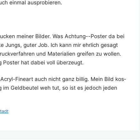
uch ein­mal ausprobieren.
Dru­cken mei­ner Bil­der. Was Ach­tung--Pos­ter da bei
­ke Jungs, guter Job. Ich kann mir ehr­lich gesagt
k­ver­fah­ren und Mate­ria­li­en grei­fen zu wol­len.
g Pos­ter hat dabei voll überzeugt.
Acryl-Fine­art auch nicht ganz bil­lig. Mein Bild kos­
 im Geld­beu­tel weh tut, so ist es jedoch jeden
tadt