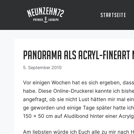
Zum
Inhalt
Startseite
springen
Panorama als Acryl-Fineart m
5. September 2010
Vor eini­gen Wochen hat es sich erge­ben, dass
habe. Die­se Online-Dru­cke­rei kann­te ich bis
ange­fragt, ob sie nicht Lust hät­ten mir mal ei
ge gewor­den und eini­ge Tage spä­ter hat­te ic
150 x 50 cm auf Alu­di­bond hin­ter einer Acryl­
Am liebs­ten wür­de ich Euch alle zu mir nach 