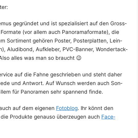
ter:
mus gegrün­det und ist spe­zia­li­siert auf den Gross­
 For­ma­te (vor allem auch Pan­ora­ma­for­ma­te), die
m Sor­ti­ment gehö­ren Pos­ter, Pos­ter­plat­ten, Lein­
), Alu­di­bond, Auf­kle­ber, PVC-Ban­ner, Won­dert­ack­
ter. Also alles was man so braucht 😉
er­vice auf die Fah­ne geschrie­ben und steht daher
h Rede und Ant­wort. Auf Wunsch wer­den auch Son­
allem für Pan­ora­men sehr span­nend finde.
e auch auf dem eige­nen
Foto­blog
. Ihr könnt den
die Pro­duk­te genau­so über­zeu­gen auch
Face­