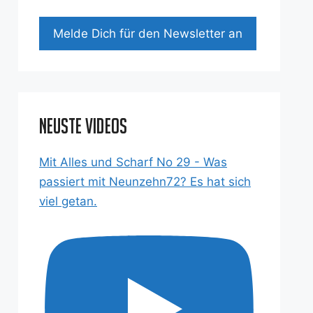
Mel­de Dich für den News­let­ter an
Neuste Videos
Mit Alles und Scharf No 29 - Was
passiert mit Neunzehn72? Es hat sich
viel getan.