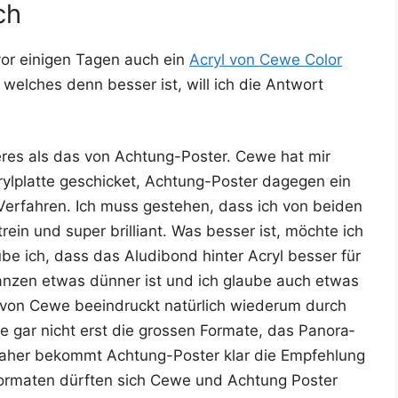
ch
 vor eini­gen Tagen auch ein
Acryl von Cewe Color
wel­ches denn bes­ser ist, will ich die Ant­wort
res als das von Ach­tung-Pos­ter. Cewe hat mir
yl­plat­te geschi­cket, Ach­tung-Pos­ter dage­gen ein
e Ver­fah­ren. Ich muss geste­hen, dass ich von bei­den
rein und super bril­li­ant. Was bes­ser ist, möch­te ich
u­be ich, dass das Alu­di­bond hin­ter Acryl bes­ser für
mgan­zen etwas dün­ner ist und ich glau­be auch etwas
l von Cewe beein­druckt natür­lich wie­der­um durch
we gar nicht erst die gros­sen For­ma­te, das Pan­ora­
aher bekommt Ach­tung-Pos­ter klar die Emp­feh­lung
­for­ma­ten dürf­ten sich Cewe und Ach­tung Pos­ter