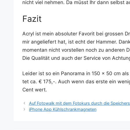
nicht viel neh­men. Da müsst Ihr dann selbst a
Fazit
Acryl ist mein abso­lu­ter Favo­rit bei gros­sen 
mir ange­lie­fert hat, ist echt der Ham­mer. Dan
momen­tan nicht vor­stel­len noch zu ande­ren Druc
Die Qua­li­tät und auch der Ser­vice von Ach­tun
Lei­der ist so ein Pan­ora­ma in 150 x 50 cm als 
tet ca. € 175,-. Auch wenn das ers­te ein wenig
Cent wert.
Auf Fotowalk mit dem Fotokurs durch die Speichers
iPhone App Kühlschrankmagneten