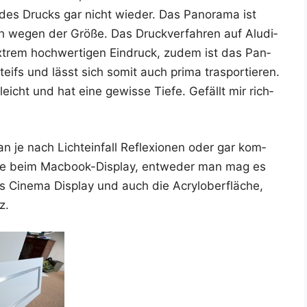
z des Drucks gar nicht wie­der. Das Pan­ora­ma ist
ch wegen der Grö­ße. Das Druck­ver­fah­ren auf Alu­di­
xtrem hoch­wer­ti­gen Ein­druck, zudem ist das Pan­
teifs und lässt sich somit auch pri­ma traspor­tie­ren.
leicht und hat eine gewis­se Tie­fe. Gefällt mir rich­
n je nach Licht­ein­fall Refle­xio­nen oder gar kom­
t wie beim Mac­book-Dis­play, ent­we­der man mag es
 Cine­ma Dis­play und auch die Acryl­ober­flä­che,
z.