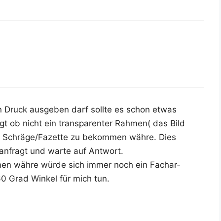
 Druck aus­ge­ben darf soll­te es schon etwas
gt ob nicht ein trans­pa­ren­ter Rah­men( das Bild
r­te Schräge/Fazette zu bekom­men wäh­re. Dies
 anfragt und war­te auf Antwort.
­men wäh­re wür­de sich immer noch ein Fach­ar­
60 Grad Win­kel für mich tun.