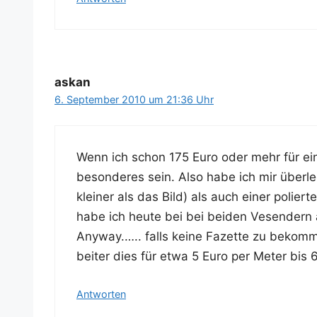
askan
6. September 2010 um 21:36 Uhr
Wenn ich schon 175 Euro oder mehr für ein
beson­de­res sein. Also habe ich mir über­le
klei­ner als das Bild) als auch einer polie
habe ich heu­te bei bei bei­den Vesen­dern
Any­way.….. falls kei­ne Fazet­te zu bekom
bei­ter dies für etwa 5 Euro per Meter bis 
Antworten