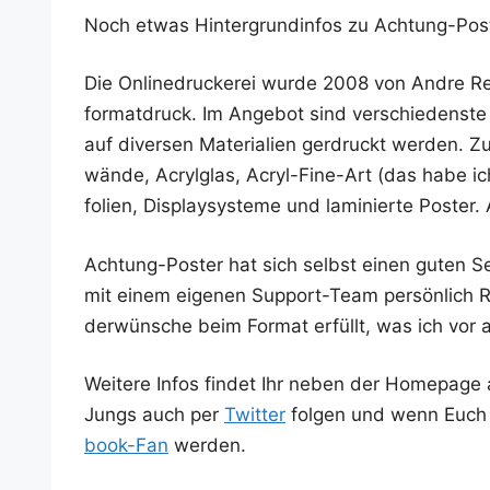
Noch etwas Hin­ter­grund­in­fos zu Achtung-Pos
Die Online­dru­cke­rei wur­de 2008 von And­re Re
for­mat­druck. Im Ange­bot sind ver­schie­dens­te
auf diver­sen Mate­ria­li­en ger­druckt wer­den. Zu
wän­de, Acryl­glas, Acryl-Fine-Art (das habe ich
fo­li­en, Dis­play­sys­te­me und lami­nier­te Pos­
Ach­tung-Pos­ter hat sich selbst einen guten S
mit einem eige­nen Sup­port-Team per­sön­lic
der­wün­sche beim For­mat erfüllt, was ich vor 
Wei­te­re Infos fin­det Ihr neben der Home­pag
Jungs auch per
Twit­ter
fol­gen und wenn Euch 
book-Fan
werden.