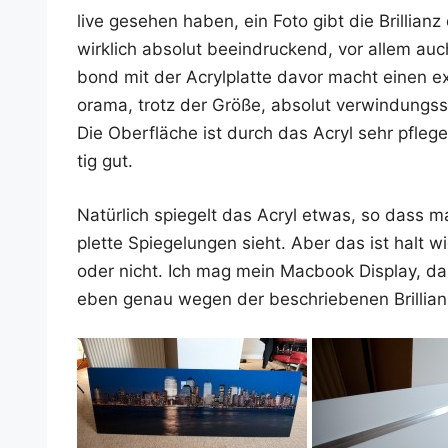
live gese­hen haben, ein Foto gibt die Bril­li­an
wirk­lich abso­lut beein­dru­ckend, vor allem au
bond mit der Acryl­plat­te davor macht einen e
ora­ma, trotz der Grö­ße, abso­lut ver­win­dungs­s
Die Ober­flä­che ist durch das Acryl sehr pfle­ge­
tig gut.
Natür­lich spie­gelt das Acryl etwas, so dass ma
plet­te Spie­ge­lun­gen sieht. Aber das ist hal
oder nicht. Ich mag mein Mac­book Dis­play, das
eben genau wegen der beschrie­be­nen Brillian