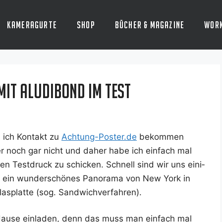
Kameragurte
Shop
Bücher & Magazine
Wor
it Aludibond im Test
 ich Kon­takt zu
Achtung-Poster.de
bekom­men
­her noch gar nicht und daher habe ich ein­fach mal
nen Test­druck zu schi­cken. Schnell sind wir uns eini­
h ein wun­der­schö­nes Pan­ora­ma von New York in
glas­plat­te (sog. Sandwichverfahren).
Hau­se ein­la­den, denn das muss man ein­fach mal