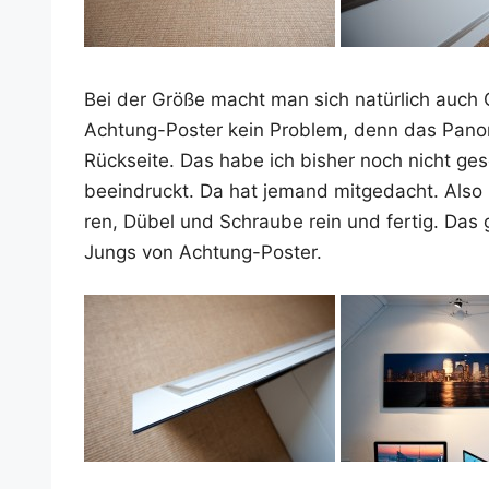
Bei der Grö­ße macht man sich natür­lich auch 
Ach­tung-Pos­ter kein Pro­blem, denn das Pan­or
Rück­sei­te. Das habe ich bis­her noch nicht ge
beein­druckt. Da hat jemand mit­ge­dacht. Als
ren, Dübel und Schrau­be rein und fer­tig. Das 
Jungs von Achtung-Poster.