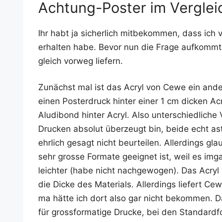
Achtung-Poster im Verglei
Ihr habt ja sicher­lich mit­be­kom­men, dass ich
erhal­ten habe. Bevor nun die Fra­ge auf­kommt 
gleich vor­weg liefern.
Zunächst mal ist das Acryl von Cewe ein ande­
einen Pos­ter­druck hin­ter einer 1 cm dicken Acr
Alu­di­bond hin­ter Acryl. Also unter­schied­li­ch
Dru­cken abso­lut über­zeugt bin, bei­de echt ast­
ehr­lich gesagt nicht beur­tei­len. Aller­dings gla
sehr gros­se For­ma­te geeig­net ist, weil es i
leich­ter (habe nicht nach­ge­wo­gen). Das Acry
die Dicke des Mate­ri­als. Aller­dings lie­fert Ce
ma hät­te ich dort also gar nicht bekom­men. D
für gross­for­ma­ti­ge Dru­cke, bei den Stan­dard