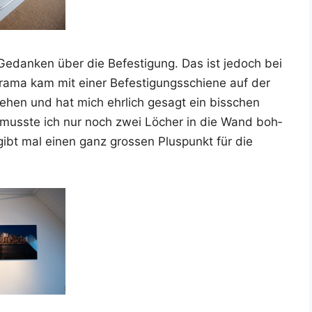
Gedan­ken über die Befes­ti­gung. Das ist jedoch bei
a­ma kam mit einer Befes­ti­gungs­schie­ne auf der
se­hen und hat mich ehr­lich gesagt ein biss­chen
o muss­te ich nur noch zwei Löcher in die Wand boh­
gibt mal einen ganz gros­sen Plus­punkt für die