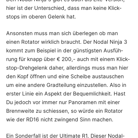
hier ist der Unter­schied, dass man kei­ne Klick­
stops im obe­ren Gelenk hat.
Ansons­ten muss man sich über­le­gen ob man
einen Rota­tor wirk­lich braucht. Der Nodal Nin­ja 3
kommt zum Bei­spiel in der güns­tigs­ten Aus­füh­
rung für knapp über € 200,- auch mit einem Klick­
stop-Dreh­ge­lenk daher, aller­dings muss man hier
den Kopf öff­nen und eine Schei­be aus­tau­schen
um eine ande­re Grad­tei­lung ein­zu­stel­len. Also in
ers­ter Linie ein Aspekt der Bequem­lich­keit. Hast
Du jedoch vor immer nur Pan­ora­men mit einer
Brenn­wei­te zu schies­sen, so wür­de ein Rota­tor
wie der RD16 nicht zwin­gend Sinn machen.
Ein Son­der­fall ist der Ulti­ma­te R1. Die­ser Nodal­