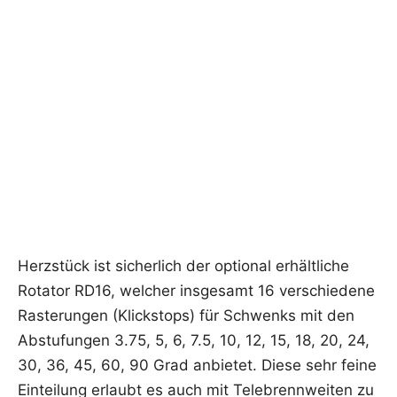
Herz­stück ist sicher­lich der optio­nal erhält­li­che
Rota­tor RD16, wel­cher ins­ge­samt 16 ver­schie­de­ne
Ras­te­run­gen (Klick­stops) für Schwenks mit den
Abstu­fun­gen 3.75, 5, 6, 7.5, 10, 12, 15, 18, 20, 24,
30, 36, 45, 60, 90 Grad anbie­tet. Die­se sehr fei­ne
Ein­tei­lung erlaubt es auch mit Tele­brenn­wei­ten zu