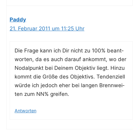
Paddy
21. Februar 2011 um 11:25 Uhr
Die Fra­ge kann ich Dir nicht zu 100% beant­
wor­ten, da es auch dar­auf ankommt, wo der
Nodal­punkt bei Dei­nem Objek­tiv liegt. Hin­zu
kommt die Grö­ße des Objek­tivs. Ten­den­zi­ell
wür­de ich jedoch eher bei lan­gen Brenn­wei­
ten zum NN% greifen.
Antworten