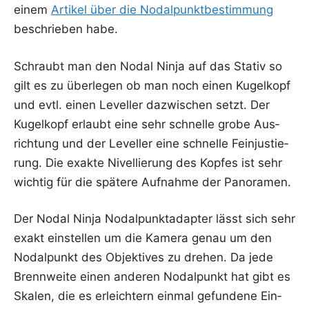
einem
Arti­kel über die Nodal­punkt­be­stim­mung
beschrie­ben habe.
Schraubt man den Nodal Nin­ja auf das Sta­tiv so
gilt es zu über­le­gen ob man noch einen Kugel­kopf
und evtl. einen Level­ler dazwi­schen setzt. Der
Kugel­kopf erlaubt eine sehr schnel­le gro­be Aus­
rich­tung und der Level­ler eine schnel­le Fein­jus­tie­
rung. Die exak­te Nivel­lie­rung des Kop­fes ist sehr
wich­tig für die spä­te­re Auf­nah­me der Panoramen.
Der Nodal Nin­ja Nodal­punkt­ad­ap­ter lässt sich sehr
exakt ein­stel­len um die Kame­ra genau um den
Nodal­punkt des Objek­ti­ves zu dre­hen. Da jede
Brenn­wei­te einen ande­ren Nodal­punkt hat gibt es
Ska­len, die es erleich­tern ein­mal gefun­de­ne Ein­