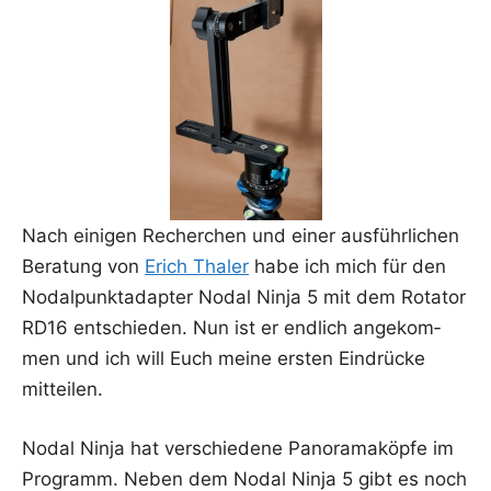
Nach eini­gen Recher­chen und einer aus­führ­li­chen
Bera­tung von
Erich Tha­ler
habe ich mich für den
Nodal­punkt­ad­ap­ter Nodal Nin­ja 5 mit dem Rota­tor
RD16 ent­schie­den. Nun ist er end­lich ange­kom­
men und ich will Euch mei­ne ers­ten Ein­drü­cke
mitteilen.
Nodal Nin­ja hat ver­schie­de­ne Pan­ora­ma­köp­fe im
Pro­gramm. Neben dem Nodal Nin­ja 5 gibt es noch