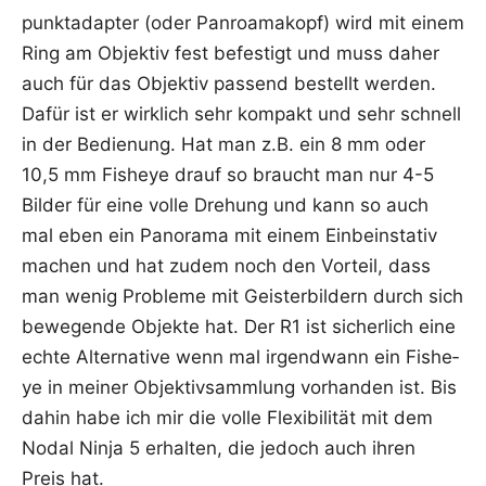
punkt­ad­ap­ter (oder Pan­ro­ama­kopf) wird mit einem
Ring am Objek­tiv fest befes­tigt und muss daher
auch für das Objek­tiv pas­send bestellt wer­den.
Dafür ist er wirk­lich sehr kom­pakt und sehr schnell
in der Bedie­nung. Hat man z.B. ein 8 mm oder
10,5 mm Fishe­ye drauf so braucht man nur 4-5
Bil­der für eine vol­le Dre­hung und kann so auch
mal eben ein Pan­ora­ma mit einem Ein­bein­sta­tiv
machen und hat zudem noch den Vor­teil, dass
man wenig Pro­ble­me mit Geis­ter­bil­dern durch sich
bewe­gen­de Objek­te hat. Der R1 ist sicher­lich eine
ech­te Alter­na­ti­ve wenn mal irgend­wann ein Fishe­
ye in mei­ner Objek­tiv­samm­lung vor­han­den ist. Bis
dahin habe ich mir die vol­le Fle­xi­bi­li­tät mit dem
Nodal Nin­ja 5 erhal­ten, die jedoch auch ihren
Preis hat.