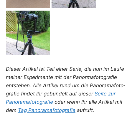
Die­ser Arti­kel ist Teil einer Serie, die nun im Lau­fe
mei­ner Expe­ri­men­te mit der Panor­ma­fo­to­gra­fie
ent­ste­hen. Alle Arti­kel rund um die Pan­ora­ma­fo­to­
gra­fie fin­det Ihr gebün­delt auf die­ser
Sei­te zur
Pan­ora­ma­fo­to­gra­fie
oder wenn Ihr alle Arti­kel mit
dem
Tag Pan­ora­ma­fo­to­gra­fie
aufruft.