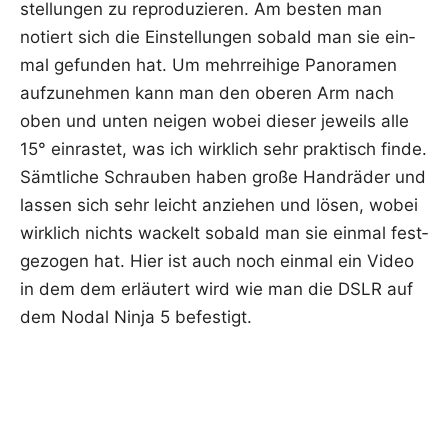
stel­lun­gen zu repro­du­zie­ren. Am bes­ten man
notiert sich die Ein­stel­lun­gen sobald man sie ein­
mal gefun­den hat. Um mehr­rei­hi­ge Pan­ora­men
auf­zu­neh­men kann man den obe­ren Arm nach
oben und unten nei­gen wobei die­ser jeweils alle
15° ein­ras­tet, was ich wirk­lich sehr prak­tisch fin­de.
Sämt­li­che Schrau­ben haben gro­ße Hand­rä­der und
las­sen sich sehr leicht anzie­hen und lösen, wobei
wirk­lich nichts wackelt sobald man sie ein­mal fest­
ge­zo­gen hat. Hier ist auch noch ein­mal ein Video
in dem dem erläu­tert wird wie man die DSLR auf
dem Nodal Nin­ja 5 befestigt.