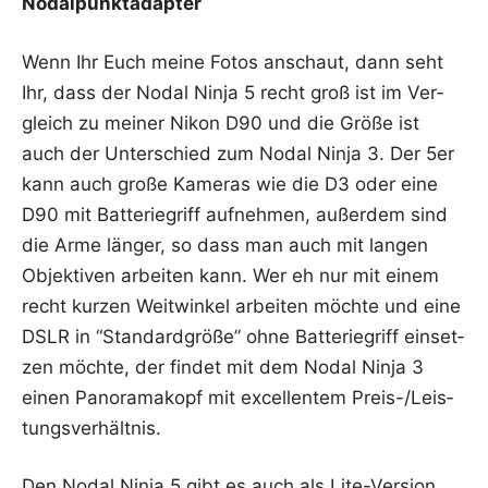
Nodalpunktadapter
Wenn Ihr Euch mei­ne Fotos anschaut, dann seht
Ihr, dass der Nodal Nin­ja 5 recht groß ist im Ver­
gleich zu mei­ner Nikon D90 und die Grö­ße ist
auch der Unter­schied zum Nodal Nin­ja 3. Der 5er
kann auch gro­ße Kame­ras wie die D3 oder eine
D90 mit Bat­te­rie­griff auf­neh­men, außer­dem sind
die Arme län­ger, so dass man auch mit lan­gen
Objek­ti­ven arbei­ten kann. Wer eh nur mit einem
recht kur­zen Weit­win­kel arbei­ten möch­te und eine
DSLR in “Stan­dard­grö­ße” ohne Bat­te­rie­griff ein­set­
zen möch­te, der fin­det mit dem Nodal Nin­ja 3
einen Pan­ora­ma­kopf mit excel­len­tem Preis-/Leis­
tungs­ver­hält­nis.
Den Nodal Nin­ja 5 gibt es auch als Lite-Ver­si­on,