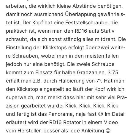
arbei­ten, die wirk­lich klei­ne Abstän­de benö­ti­gen,
damit noch aus­rei­chend Über­lap­pung gewähr­leis­
tet ist. Der Kopf hat eine Fest­stell­schrau­be, die
prak­tisch ist, wenn man den RD16 aufs Sta­tiv
schraubt, da sich sonst stän­dig alles mit­dreht. Die
Ein­stel­lung der Klick­stops erfolgt über zwei wei­te­
re Schrau­ben, wobei man in den meis­ten fäl­len
jedoch nur eine benö­tigt. Die zweie Schrau­be
kommt zum Ein­satz für hal­be Grad­zah­len, 3.75
erhält man z.B. durch Hal­bie­rung von 7°. Hat man
den Klick­stop ein­ge­stellt so läuft der Kopf wirk­lich
super­weich, man merkt dass hier mit sehr viel Prä­
zi­si­on gear­bei­tet wur­de. Klick, Klick, Klick, Klick
und fer­tig ist das Pan­ora­ma, naja fast 😉 Im Detail
erläu­tert wird der RD16 Rota­tor in einem Video
vom Her­stel­ler, bes­ser als jede Anleitung 😉