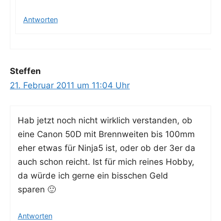
Antworten
Steffen
21. Februar 2011 um 11:04 Uhr
Hab jetzt noch nicht wirk­lich ver­stan­den, ob
eine Canon 50D mit Brenn­wei­ten bis 100mm
eher etwas für Ninja5 ist, oder ob der 3er da
auch schon reicht. Ist für mich rei­nes Hob­by,
da wür­de ich ger­ne ein biss­chen Geld
sparen 🙂
Antworten