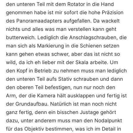
den unte­ren Teil mit dem Rota­tor in die Hand
genom­men habe ist mir sofort die hohe Prä­zi­si­on
des Pan­ora­ma­ad­ap­ters auf­ge­fal­len. Da wackelt
nichts und alles was man ver­stel­len kann geht
but­ter­weich. Ledig­lich die Anschlag­schrau­ben, die
man sich als Mar­kie­rung in die Schie­nen set­zen
kann gehen etwas schwer, aber das ist nicht so
wild, da ich eh lie­ber mit der Ska­la arbei­te. Um
den Kopf in Betrieb zu neh­men muss man ledig­lich
den unte­ren Teil aufs Sta­tiv schrau­ben und dann
den obe­ren Teil befes­ti­gen, nun nur noch den
Arm, der die Kame­ra hält aus­klap­pen und fer­tig ist
der Grund­auf­bau. Natür­lich ist man noch nicht
ganz fer­tig, denn ein biss­chen Jus­ta­ge gehört
dazu, unter ande­rem muss man den Nodal­punkt
für das Objek­tiv bestim­men, was ich im Detail in