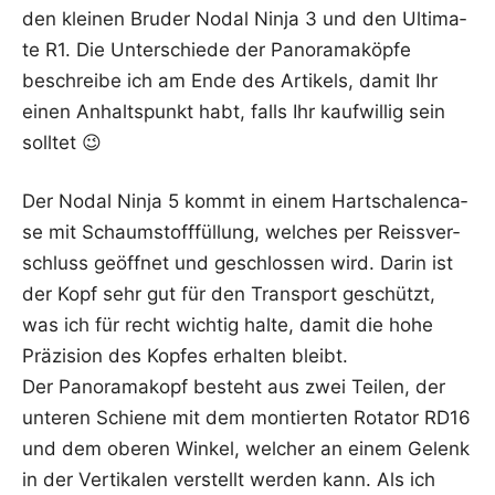
den klei­nen Bru­der Nodal Nin­ja 3 und den Ulti­ma­
te R1. Die Unter­schie­de der Pan­ora­ma­köp­fe
beschrei­be ich am Ende des Arti­kels, damit Ihr
einen Anhalts­punkt habt, falls Ihr kauf­wil­lig sein
solltet 😉
Der Nodal Nin­ja 5 kommt in einem Hart­scha­len­ca­
se mit Schaum­stoff­fül­lung, wel­ches per Reiss­ver­
schluss geöff­net und geschlos­sen wird. Dar­in ist
der Kopf sehr gut für den Trans­port geschützt,
was ich für recht wich­tig hal­te, damit die hohe
Prä­zi­si­on des Kop­fes erhal­ten bleibt.
Der Pan­ora­ma­kopf besteht aus zwei Tei­len, der
unte­ren Schie­ne mit dem mon­tier­ten Rota­tor RD16
und dem obe­ren Win­kel, wel­cher an einem Gelenk
in der Ver­ti­ka­len ver­stellt wer­den kann. Als ich