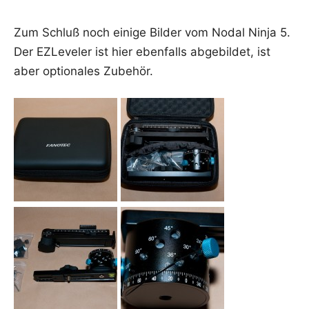
Zum Schluß noch eini­ge Bil­der vom Nodal Nin­ja 5.
Der EZLe­ve­ler ist hier eben­falls abge­bil­det, ist
aber optio­na­les Zubehör.