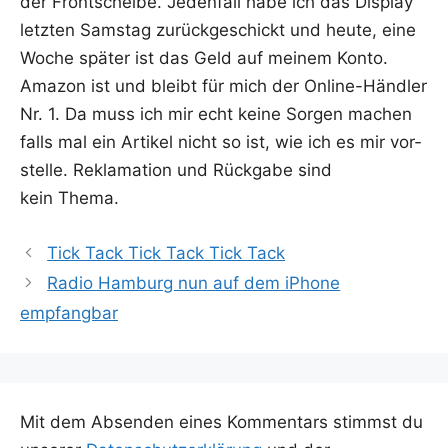
der Front­schei­be. Jeden­fall habe ich das Dis­play
letz­ten Sams­tag zurück­ge­schickt und heu­te, eine
Woche spä­ter ist das Geld auf mei­nem Kon­to.
Ama­zon ist und bleibt für mich der Online-Händ­ler
Nr. 1. Da muss ich mir echt kei­ne Sor­gen machen
falls mal ein Arti­kel nicht so ist, wie ich es mir vor­
stel­le. Rekla­ma­ti­on und Rück­ga­be sind
kein Thema.
Tick Tack Tick Tack Tick Tack
Radio Hamburg nun auf dem iPhone
empfangbar
Mit dem Absenden eines Kommentars stimmst du