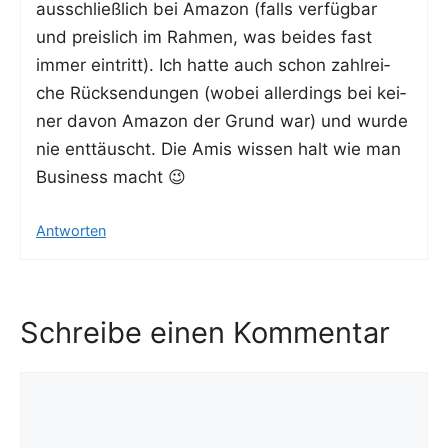
aus­schließ­lich bei Ama­zon (falls ver­füg­bar
und preis­lich im Rah­men, was bei­des fast
immer ein­tritt). Ich hat­te auch schon zahl­rei­
che Rück­sen­dun­gen (wobei aller­dings bei kei­
ner davon Ama­zon der Grund war) und wur­de
nie ent­täuscht. Die Amis wis­sen halt wie man
Busi­ness macht 😉
Antworten
Schreibe einen Kommentar
Kommentar