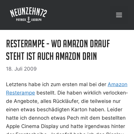
Zum
Inhalt
Menü
springen
Resterampe - wo Amazon drauf
steht ist auch Amazon drin
18. Juli 2009
Letz­tens habe ich zum ers­ten mal bei der
Ama­zon
Res­te­ram­pe
bestellt. Die haben wirk­lich ver­lo­cken­
de Ange­bo­te, alles Rück­läu­fer, die teil­wei­se nur
einen etwas beschä­dig­ten Kar­ton haben. Lei­der
hat­te ich den­noch etwas Pech mit dem bestell­ten
Apple Cine­ma Dis­play und hat­te irgend­was hin­ter