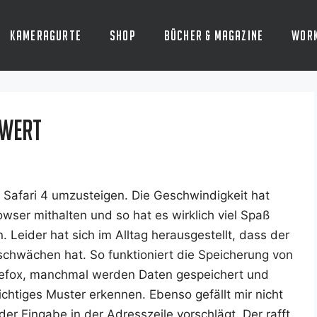
Kameragurte
Shop
Bücher & Magazine
Wor
 wert
Safa­ri 4 umzu­stei­gen. Die Geschwin­dig­keit hat
w­ser mit­hal­ten und so hat es wirk­lich viel Spaß
Lei­der hat sich im All­tag her­aus­ge­stellt, dass der
­schwä­chen hat. So funk­tio­niert die Spei­che­rung von
Fire­fox, manch­mal wer­den Daten gespei­chert und
ch­ti­ges Mus­ter erken­nen. Eben­so gefällt mir nicht
der Ein­ga­be in der Adress­zei­le vor­schlägt. Der rafft