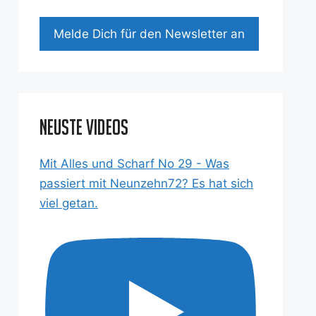
Mel­de Dich für den News­let­ter an
Neuste Videos
Mit Alles und Scharf No 29 - Was
passiert mit Neunzehn72? Es hat sich
viel getan.