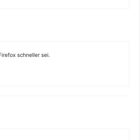
re­fox schnel­ler sei.