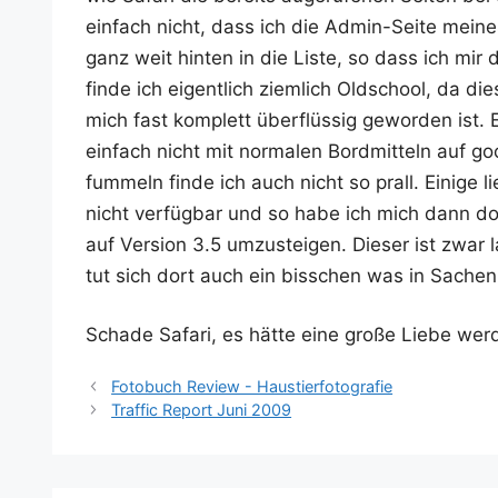
ein­fach nicht, dass ich die Admin-Sei­te mei­n
ganz weit hin­ten in die Lis­te, so dass ich m
fin­de ich eigent­lich ziem­lich Old­school, da die­
mich fast kom­plett über­flüs­sig gewor­den ist. 
ein­fach nicht mit nor­ma­len Bord­mit­teln auf 
fum­meln fin­de ich auch nicht so prall. Eini­ge li
nicht ver­füg­bar und so habe ich mich dann doc
auf Ver­si­on 3.5 umzu­stei­gen. Die­ser ist zwar
tut sich dort auch ein biss­chen was in Sache
Scha­de Safa­ri, es hät­te eine gro­ße Lie­be wer
Fotobuch Review - Haustierfotografie
Traffic Report Juni 2009