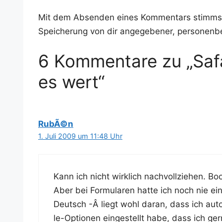
Mit dem Absenden eines Kommentars stimms
Speicherung von dir angegebener, personenb
6 Kommentare zu „Safa
es wert“
RubÃ©n
1. Juli 2009 um 11:48 Uhr
Kann ich nicht wirk­lich nach­voll­zie­hen. B
Aber bei For­mu­la­ren hat­te ich noch nie e
Deutsch -Â liegt wohl dar­an, dass ich aut
le-Optio­nen ein­ge­stellt habe, dass ich ger­