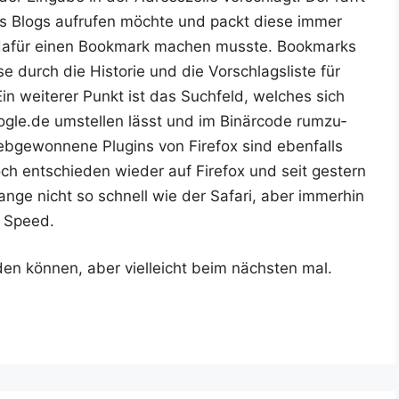
es Blogs auf­ru­fen möch­te und packt die­se immer
ir dafür einen Book­mark machen muss­te. Book­marks
se durch die His­to­rie und die Vor­schlags­lis­te für
Ein wei­te­rer Punkt ist das Such­feld, wel­ches sich
google.de umstel­len lässt und im Binär­code rum­zu­
eb­ge­won­ne­ne Plug­ins von Fire­fox sind eben­falls
h ent­schie­den wie­der auf Fire­fox und seit ges­tern
 lan­ge nicht so schnell wie der Safa­ri, aber immer­hin
n Speed.
­den kön­nen, aber viel­leicht beim nächs­ten mal.