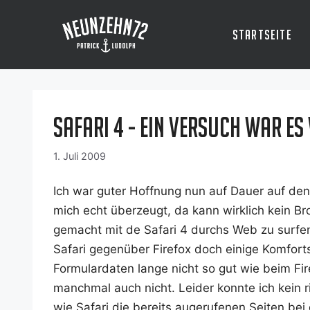
Zum
Inhalt
Startseite
springen
Safari 4 - ein Versuch war es
1. Juli 2009
Ich war guter Hoff­nung nun auf Dau­er auf den 
mich echt über­zeugt, da kann wirk­lich kein Bro
gemacht mit de Safa­ri 4 durchs Web zu sur­fen. 
Safa­ri gegen­über Fire­fox doch eini­ge Kom­fort
For­mu­lar­da­ten lan­ge nicht so gut wie beim 
manch­mal auch nicht. Lei­der konn­te ich kein ri
wie Safa­ri die bereits augeru­fe­nen Sei­ten bei 