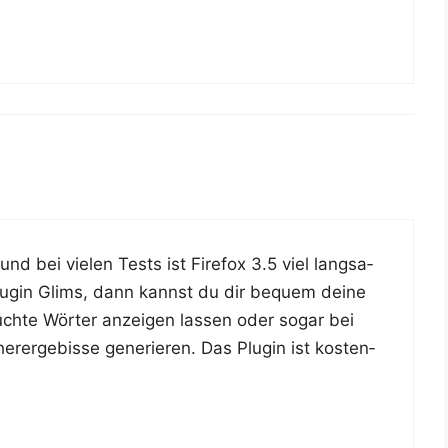
und bei vie­len Tests ist Fire­fox 3.5 viel lang­sa­
s Plug­in Glims, dann kannst du dir bequem dei­ne
uch­te Wör­ter anzei­gen las­sen oder sogar bei
rer­ge­bis­se gene­rie­ren. Das Plug­in ist kos­ten­