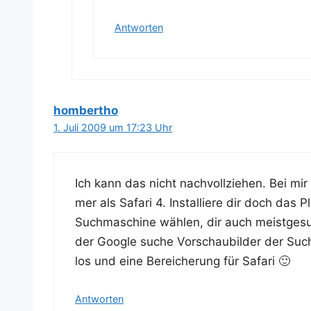
Antworten
hombertho
1. Juli 2009 um 17:23 Uhr
Ich kann das nicht nach­voll­zie­hen. Bei mir 
mer als Safa­ri 4. Instal­lie­re dir doch da
Such­ma­schi­ne wäh­len, dir auch meist­ge­s
der Goog­le suche Vor­schau­bil­der der Suche­
los und eine Berei­che­rung für Safari 🙂
Antworten