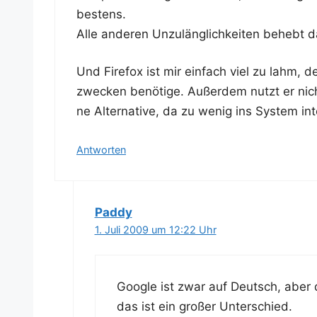
bestens.
Alle ande­ren Unzu­läng­lich­kei­ten behebt d
Und Fire­fox ist mir ein­fach viel zu lahm,
zwe­cken benö­ti­ge. Außer­dem nutzt er nic
ne Alter­na­ti­ve, da zu wenig ins Sys­tem int
Antworten
Paddy
1. Juli 2009 um 12:22 Uhr
Goog­le ist zwar auf Deutsch, aber
das ist ein gro­ßer Unterschied.