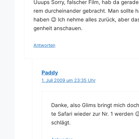
Uuups Sor­ry, fal­scher Film, hab da gera
rem durch­ein­an­der gebracht. Man soll­te ha
haben 😉 Ich neh­me alles zurück, aber das P
gen­heit anschauen.
Antworten
Paddy
1. Juli 2009 um 23:35 Uhr
Dan­ke, also Glims bringt mich doc
te Safa­ri wie­der zur Nr. 1 wer­den 
schlägt.