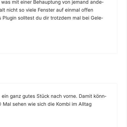
­de was mit einer Behaup­tung von jemand ande­
lt nicht so vie­le Fens­ter auf ein­mal offen
lug­in soll­test du dir trotz­dem mal bei Gele­
h ein ganz gutes Stück nach vor­ne. Damit könn­
😉 Mal sehen wie sich die Kom­bi im All­tag