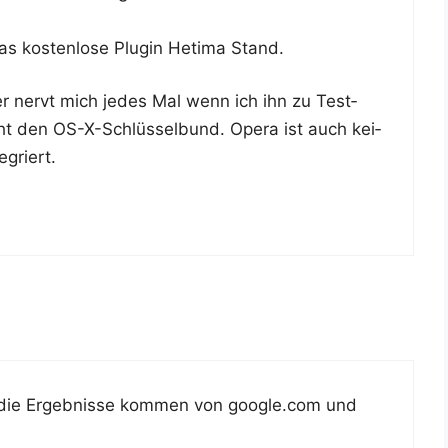
as kos­ten­lo­se Plug­in Hetima Stand.
 der nervt mich jedes Mal wenn ich ihn zu Test­
ht den OS-X-Schlüs­sel­bund. Ope­ra ist auch kei­
egriert.
 die Ergeb­nis­se kom­men von google.com und