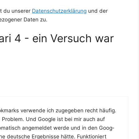
t du unserer
Datenschutzerklärung
und der
ezogener Daten zu.
ri 4 - ein Versuch war
ook­marks ver­wen­de ich zuge­ge­ben recht häu­fig.
in Pro­blem. Und Goog­le ist bei mir auch auf
o­ma­tisch ange­mel­det wer­de und in den Goog­
ne deut­sche Ergeb­nis­se hät­te. Funk­tio­niert