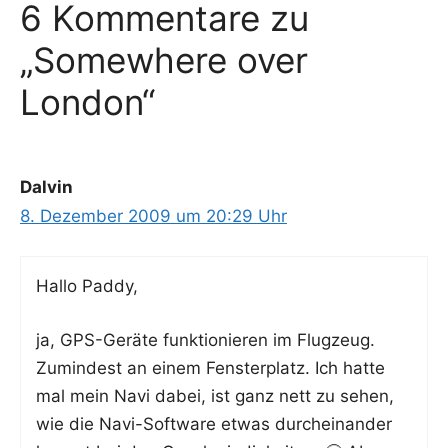
6 Kommentare zu
„Somewhere over
London“
Dalvin
8. Dezember 2009 um 20:29 Uhr
Hal­lo Paddy,
ja, GPS-Gerä­te funk­tio­nie­ren im Flug­zeug.
Zumin­dest an einem Fens­ter­platz. Ich hat­te
mal mein Navi dabei, ist ganz nett zu sehen,
wie die Navi-Soft­ware etwas durch­ein­an­der