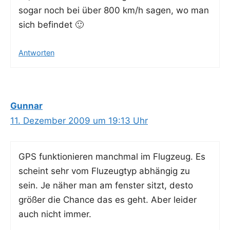
sogar noch bei über 800 km/h sagen, wo man
sich befindet 🙂
Antworten
Gunnar
11. Dezember 2009 um 19:13 Uhr
GPS funk­tio­nie­ren manch­mal im Flug­zeug. Es
scheint sehr vom Flu­zeug­typ abhän­gig zu
sein. Je näher man am fens­ter sitzt, des­to
grö­ßer die Chan­ce das es geht. Aber lei­der
auch nicht immer.