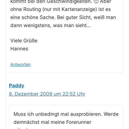
kommt bei den Geschwin­dig­kei­ten. 🙂 Aber
ohne Rou­ting (nur mit Kar­ten­an­zei­ge) ist es
eine schö­ne Sache. Bei guter Sicht, weiß man
dann wenigs­tens, was man sieht…
Vie­le Grüße
Hannes
Antworten
Paddy
8. Dezember 2009 um 22:52 Uhr
Muss ich unbe­dingt mal aus­pro­bie­ren. Wer­de
dem­nächst mal mei­ne Forerun­ner