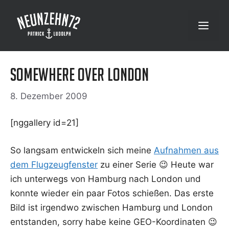
Zum
Inhalt
Menü
springen
Somewhere over London
8. Dezember 2009
[nggal­lery id=21]
So lang­sam ent­wi­ckeln sich mei­ne
Auf­nah­men aus
dem Flug­zeug­fens­ter
zu einer Serie 😉 Heu­te war
ich unter­wegs von Ham­burg nach Lon­don und
konn­te wie­der ein paar Fotos schie­ßen. Das ers­te
Bild ist irgend­wo zwi­schen Ham­burg und Lon­don
ent­stan­den, sor­ry habe kei­ne GEO-Koor­di­na­ten 😉