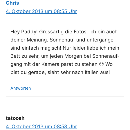
Chris
4. Oktober 2013 um 08:55 Uhr
Hey Pad­dy! Gross­ar­tig die Fotos. Ich bin auch
dei­ner Mei­nung. Son­nen­auf und unter­gän­ge
sind ein­fach magisch! Nur lei­der lie­be ich mein
Bett zu sehr, um jeden Mor­gen bei Son­nen­auf­
gang mit der Kame­ra parat zu ste­hen 🙂 Wo
bist du gera­de, sieht sehr nach Ita­li­en aus!
Antworten
tatoosh
4. Oktober 2013 um 08:58 Uhr