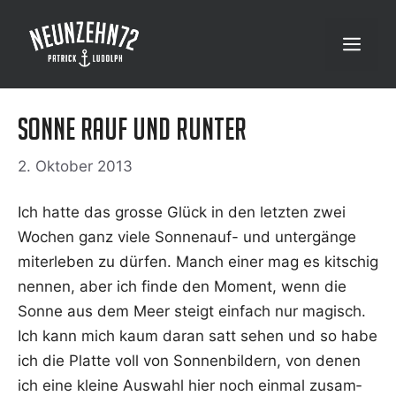
Zum
Inhalt
Menü
springen
Sonne rauf und runter
2. Oktober 2013
Ich hat­te das gros­se Glück in den letz­ten zwei
Wochen ganz vie­le Son­nen­auf- und unter­gän­ge
mit­er­le­ben zu dür­fen. Manch einer mag es kit­schig
nen­nen, aber ich fin­de den Moment, wenn die
Son­ne aus dem Meer steigt ein­fach nur magisch.
Ich kann mich kaum dar­an satt sehen und so habe
ich die Plat­te voll von Son­nen­bil­dern, von denen
ich eine klei­ne Aus­wahl hier noch ein­mal zusam­