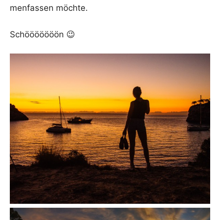
men­fas­sen möchte.
Schööööööön 😉