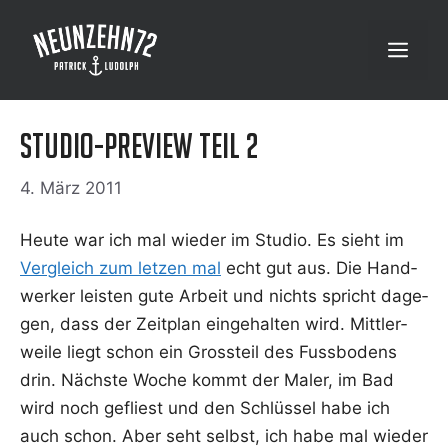
Zum
Inhalt
Menü
springen
Studio-Preview Teil 2
4. März 2011
Heu­te war ich mal wie­der im Stu­dio. Es sieht im
Ver­gleich zum let­zen mal
echt gut aus. Die Hand­
wer­ker leis­ten gute Arbeit und nichts spricht dage­
gen, dass der Zeit­plan ein­ge­hal­ten wird. Mitt­ler­
wei­le liegt schon ein Gross­teil des Fuss­bo­dens
drin. Nächs­te Woche kommt der Maler, im Bad
wird noch gefliest und den Schlüs­sel habe ich
auch schon. Aber seht selbst, ich habe mal wie­der