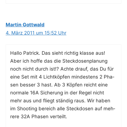
Martin Gottwald
4. März 2011 um 15:52 Uhr
Hal­lo Patrick. Das sieht rich­tig klas­se aus!
Aber ich hof­fe das die Steck­do­sen­pla­nung
noch nicht durch ist!? Ach­te drauf, das Du für
eine Set mit 4 Licht­köp­fen min­des­tens 2 Pha­
sen bes­ser 3 hast. Ab 3 Köp­fen reicht eine
nor­ma­le 16A Siche­rung in der Regel nicht
mehr aus und fliegt stän­dig raus. Wir haben
im Shoo­ting bereich alle Steck­do­sen auf meh­
re­re 32A Pha­sen verteilt.