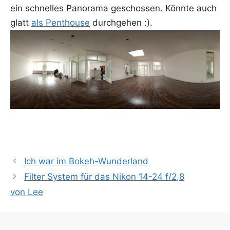
ein schnel­les Pan­ora­ma geschos­sen. Könn­te auch
glatt
als Pent­house
durchgehen :).
Ich war im Bokeh-Wunderland
Filter System für das Nikon 14-24 f/2,8
von Lee