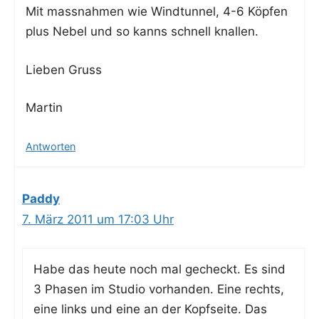
Mit mass­nah­men wie Wind­tun­nel, 4-6 Köp­fen
plus Nebel und so kanns schnell knallen.
Lie­ben Gruss
Mar­tin
Antworten
Paddy
7. März 2011 um 17:03 Uhr
Habe das heu­te noch mal gecheckt. Es sind
3 Pha­sen im Stu­dio vor­han­den. Eine rechts,
eine links und eine an der Kopf­sei­te. Das