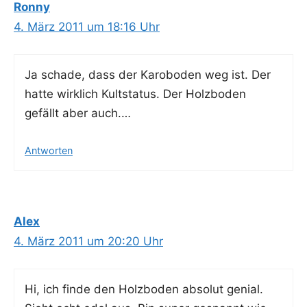
Ronny
4. März 2011 um 18:16 Uhr
Ja scha­de, dass der Karo­bo­den weg ist. Der
hat­te wirk­lich Kult­sta­tus. Der Holz­bo­den
gefällt aber auch.…
Antworten
Alex
4. März 2011 um 20:20 Uhr
Hi, ich fin­de den Holz­bo­den abso­lut geni­al.