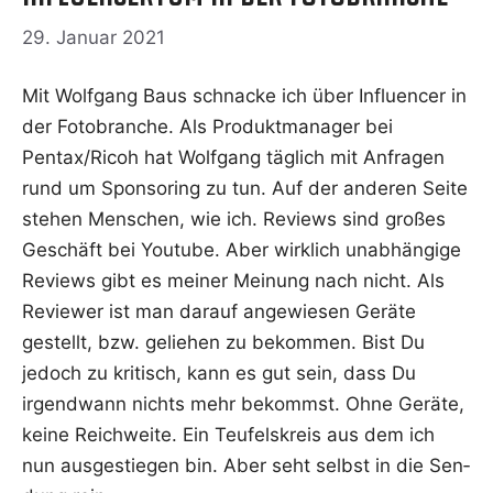
29. Januar 2021
Mit Wolf­gang Baus schnacke ich über Influen­cer in
der Foto­bran­che. Als Pro­dukt­ma­na­ger bei
Pentax/Ricoh hat Wolf­gang täg­lich mit Anfra­gen
rund um Spon­so­ring zu tun. Auf der ande­ren Sei­te
ste­hen Men­schen, wie ich. Reviews sind gro­ßes
Geschäft bei You­tube. Aber wirk­lich unab­hän­gi­ge
Reviews gibt es mei­ner Mei­nung nach nicht. Als
Review­er ist man dar­auf ange­wie­sen Gerä­te
gestellt, bzw. gelie­hen zu bekom­men. Bist Du
jedoch zu kri­tisch, kann es gut sein, dass Du
irgend­wann nichts mehr bekommst. Ohne Gerä­te,
kei­ne Reich­wei­te. Ein Teu­fels­kreis aus dem ich
nun aus­ge­stie­gen bin. Aber seht selbst in die Sen­