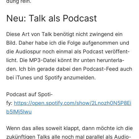
dung rein.
Neu: Talk als Podcast
Die­se Art von Talk benö­tigt nicht zwin­gend ein
Bild. Daher habe ich die Fol­ge auf­ge­nom­men und
die Audio­spur noch ein­mal als Pod­cast ver­öf­fent­
licht. Die MP3-Datei könnt Ihr unten her­un­ter­la­
den. Ich bin gera­de dabei den Pod­cast-Feed auch
bei iTu­nes und Spo­ti­fy anzumelden.
Pod­cast auf Spo­ti­
fy:
https://open.spotify.com/show/2Lnozh0N5P8Ei
b5lMj5lwu
Wenn das alles soweit klappt, dann möch­te ich die
zukünf­ti­gen Talks alle noch mal par­al­lel als Audio-