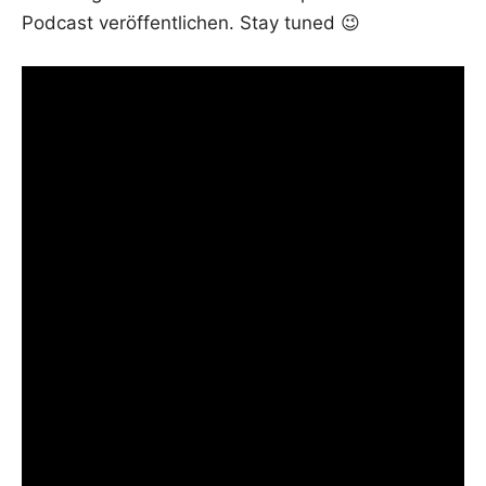
Pod­cast ver­öf­fent­li­chen. Stay tuned 😉