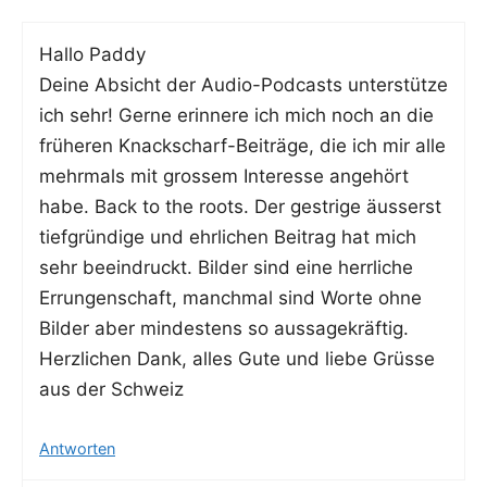
Hal­lo Paddy
Dei­ne Absicht der Audio-Pod­casts unter­stüt­ze
ich sehr! Ger­ne erin­ne­re ich mich noch an die
frü­he­ren Knack­scharf-Bei­trä­ge, die ich mir alle
mehr­mals mit gros­sem Inter­es­se ange­hört
habe. Back to the roots. Der gest­ri­ge äus­serst
tief­grün­di­ge und ehr­li­chen Bei­trag hat mich
sehr beein­druckt. Bil­der sind eine herr­li­che
Errun­gen­schaft, manch­mal sind Wor­te ohne
Bil­der aber min­des­tens so aus­sa­ge­kräf­tig.
Herz­li­chen Dank, alles Gute und lie­be Grüs­se
aus der Schweiz
Antworten