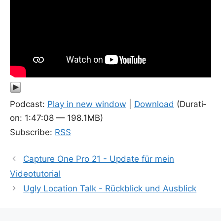
Pod­cast:
Play in new win­dow
|
Down­load
(Dura­ti­
on: 1:47:08 — 198.1MB)
Sub­scri­be:
RSS
Capture One Pro 21 - Update für mein
Videotutorial
Ugly Location Talk - Rückblick und Ausblick