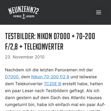
Zum
Inhalt
Menü
springen
Testbilder: Nikon D7000 + 70-200
f/2,8 + Telekonverter
23. November 2010
Nach­dem ich die letz­ten Pan­ora­men mit der
D7000
, dem
Nikon 70-200 f/2,8
und teil­wei­se
dem Tele­kon­ver­ter
TC20E III
erstellt habe, hat­ten
ein paar Leser nach Test­bil­dern gefragt. Als ich
dann ges­tern auf dem Dach des Atlan­tic Hau­ses
rum­ge­turnt bin, habe ich ein­fach mal ein paar Auf­