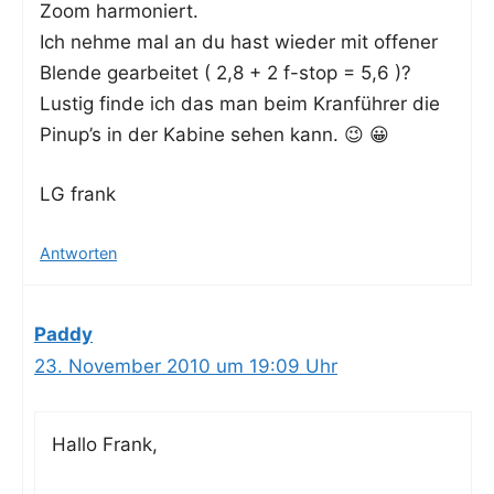
Zoom harmoniert.
Ich neh­me mal an du hast wie­der mit offe­ner
Blen­de gear­bei­tet ( 2,8 + 2 f-stop = 5,6 )?
Lus­tig fin­de ich das man beim Kran­füh­rer die
Pinup’s in der Kabi­ne sehen kann. 😉 😀
LG frank
Antworten
Paddy
23. November 2010 um 19:09 Uhr
Hal­lo Frank,