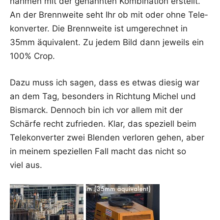
nah­men mit der genann­ten Kom­bi­na­ti­on erstellt.
An der Brenn­wei­te seht Ihr ob mit oder ohne Tele­
kon­ver­ter. Die Brenn­wei­te ist umge­rech­net in
35mm äqui­va­lent. Zu jedem Bild dann jeweils ein
100% Crop.
Dazu muss ich sagen, dass es etwas die­sig war
an dem Tag, beson­ders in Rich­tung Michel und
Bis­marck. Den­noch bin ich vor allem mit der
Schär­fe recht zufrie­den. Klar, das spe­zi­ell beim
Tele­kon­ver­ter zwei Blen­den ver­lo­ren gehen, aber
in mei­nem spe­zi­el­len Fall macht das nicht so
viel aus.