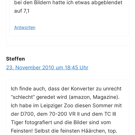
bei den Bil­dern hat­te ich etwas abge­blen­det
auf 7,1
Antworten
Steffen
23. November 2010 um 18:45 Uhr
Ich fin­de auch, dass der Kon­ver­ter zu unrecht
“schlecht” gere­det wird (ama­zon, Maga­zi­ne).
Ich habe im Leip­zi­ger Zoo die­sen Som­mer mit
der D700, dem 70-200 VR II und dem TC III
Tiger foto­gra­fiert und die Bil­der sind vom
Feins­ten! Selbst die feins­ten Häär­chen, top.