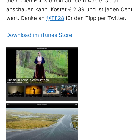
die coo­len Fotos direkt auf dem Apple-Gerät
anschau­en kann. Kos­tet € 2,39 und ist jeden Cent
wert. Dan­ke an
@TF28
für den Tipp per Twitter.
Down­load im iTu­nes Store