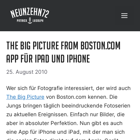
Zum
Inhalt
Menü
springen
The Big Picture from Boston.com
App für iPad und iPhone
25. August 2010
Wer sich für Foto­gra­fie inter­es­siert, der wird auch
The Big Pic­tu­re
von Boston.com ken­nen. Die
Jungs brin­gen täg­lich beein­dru­cken­de Foto­se­ri­en
zu aktu­el­len Ereig­nis­sen. Ein­fach nur Bil­der, die
aber in abso­lu­ter Per­fek­ti­on. Nun gibt es auch
eine App für iPho­ne und iPad, mit der man sich