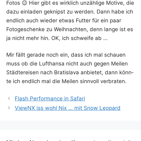
Fotos 😉 Hier gibt es wirk­lich unzäh­li­ge Moti­ve, die
dazu ein­la­den geknipst zu wer­den. Dann habe ich
end­lich auch wie­der etwas Fut­ter für ein paar
Foto­ge­schen­ke zu Weih­nach­ten, denn lan­ge ist es
ja nicht mehr hin. OK, ich schwei­fe ab …
Mir fällt gera­de noch ein, dass ich mal schau­en
muss ob die Luft­han­sa nicht auch gegen Mei­len
Städ­te­rei­sen nach Bra­tis­la­va anbie­tet, dann könn­
te ich end­lich mal die Mei­len sinn­voll verbraten.
Flash Performance in Safari
ViewNX iss wohl Nix … mit Snow Leopard