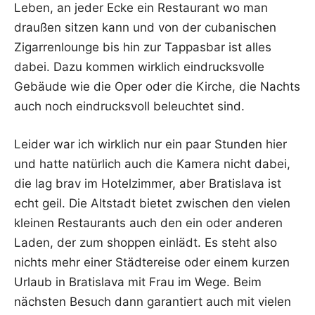
Leben, an jeder Ecke ein Restau­rant wo man
drau­ßen sit­zen kann und von der cuba­ni­schen
Zigar­ren­lounge bis hin zur Tap­pas­bar ist alles
dabei. Dazu kom­men wirk­lich ein­drucks­vol­le
Gebäu­de wie die Oper oder die Kir­che, die Nachts
auch noch ein­drucks­voll beleuch­tet sind.
Lei­der war ich wirk­lich nur ein paar Stun­den hier
und hat­te natür­lich auch die Kame­ra nicht dabei,
die lag brav im Hotel­zim­mer, aber Bra­tis­la­va ist
echt geil. Die Alt­stadt bie­tet zwi­schen den vie­len
klei­nen Restau­rants auch den ein oder ande­ren
Laden, der zum shop­pen ein­lädt. Es steht also
nichts mehr einer Städ­te­rei­se oder einem kur­zen
Urlaub in Bra­tis­la­va mit Frau im Wege. Beim
nächs­ten Besuch dann garan­tiert auch mit vie­len