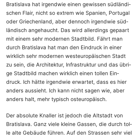
Bra­tis­la­va hat irgend­wie einen gewis­sen süd­län­di­
schen Flair, nicht so extrem wie Spa­ni­en, Por­tu­gal
oder Grie­chen­land, aber den­noch irgend­wie süd­
län­disch ange­haucht. Das wird aller­dings gepaart
mit einem sehr moder­nen Stadt­bild. Fährt man
durch Bra­tis­la­va hat man den Ein­druck in einer
wirk­lich sehr moder­nen west­eu­ro­päi­schen Stadt
zu sein, die Archi­tek­tur, Infra­struk­tur und das übri­
ge Stadt­bild machen wirk­lich einen tol­len Ein­
druck. Ich hät­te irgend­wie erwar­tet, dass es hier
anders aus­sieht. Ich kann nicht sagen wie, aber
anders halt, mehr typisch osteuropäisch.
Der abso­lu­te Knal­ler ist jedoch die Alt­stadt von
Bra­tis­la­va. Ganz vie­le klei­ne Gas­sen, die durch tol­
le alte Gebäu­de füh­ren. Auf den Stras­sen sehr viel