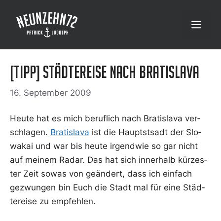
Zum
Inhalt
Menü
springen
[Tipp] Städtereise nach Bratislava
16. September 2009
Heu­te hat es mich beruf­lich nach Bra­tis­la­va ver­
schla­gen.
Bra­tis­la­va
ist die Hauptst­sadt der Slo­
wa­kai und war bis heu­te irgend­wie so gar nicht
auf mei­nem Radar. Das hat sich inner­halb kür­zes­
ter Zeit sowas von geän­dert, dass ich ein­fach
gezwun­gen bin Euch die Stadt mal für eine Städ­
te­rei­se zu empfehlen.