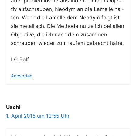
aber pro­blem­los her­aus­fin­den: ein­fach Objek­
tiv auf­schrau­ben, Neo­dym an die Lamel­le hal­
ten. Wenn die Lamel­le dem Neo­dym folgt ist
sie metal­lisch. Die Metho­de nut­ze ich bei allen
Objek­ti­ve, die ich nach dem zusam­men­
schrau­ben wie­der zum lauf­em gebracht habe.
LG Ralf
Antworten
Uschi
1. April 2015 um 12:55 Uhr