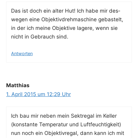
Das ist doch ein alter Hut! Ich habe mir des­
we­gen eine Objek­tiv­dreh­ma­schi­ne gebas­telt,
in der ich mei­ne Objek­ti­ve lage­re, wenn sie
nicht in Gebrauch sind.
Antworten
Matthias
1. April 2015 um 12:29 Uhr
Ich bau mir neben mein Sekt­re­gal im Kel­ler
(kon­stan­te Tem­pe­ra­tur und Luft­feuch­tig­keit)
nun noch ein Objek­tiv­re­gal, dann kann ich mit