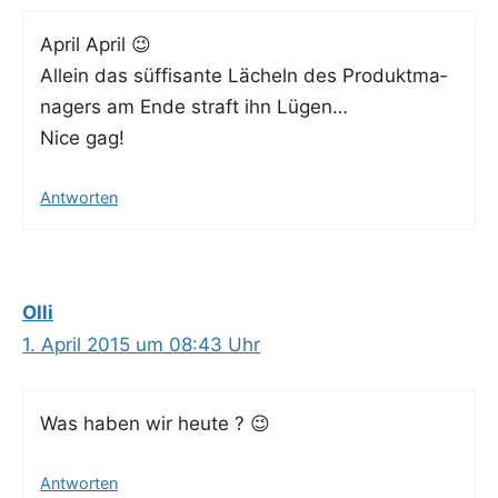
April April 😉
Allein das süf­fi­san­te Lächeln des Pro­dukt­ma­
na­gers am Ende straft ihn Lügen…
Nice gag!
Antworten
Olli
1. April 2015 um 08:43 Uhr
Was haben wir heute ? 😉
Antworten