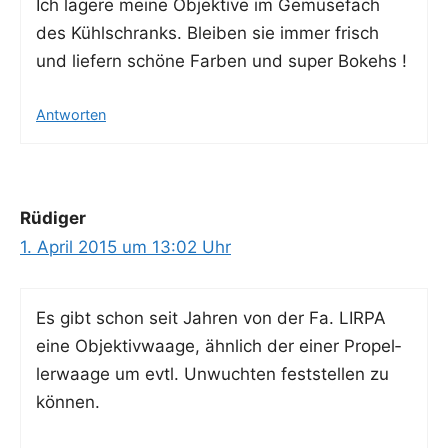
Ich lage­re mei­ne Objek­ti­ve im Gemü­se­fach
des Kühl­schranks. Blei­ben sie immer frisch
und lie­fern schö­ne Far­ben und super Bokehs !
Antworten
Rüdiger
1. April 2015 um 13:02 Uhr
Es gibt schon seit Jah­ren von der Fa. LIRPA
eine Objek­tiv­waa­ge, ähn­lich der einer Pro­pel­
ler­waa­ge um evtl. Unwuch­ten fest­stel­len zu
können.