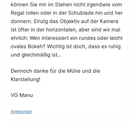
kön­nen Sie mir im Ste­hen nicht irgend­wie vom
Regal rol­len oder in der Schub­la­de hin und her
don­nern. Ein­zig das Objek­tiv auf der Kame­ra
ist öfter in der hori­zon­ta­len, aber sind wir mal
ehr­lich: Wen inter­es­siert ein run­des oder leicht
ova­les Bokeh? Wich­tig ist doch, dass es ruhig
und gleich­mä­ßig ist…
Den­noch dan­ke für die Mühe und die
Klarstellung!
VG Manu
Antworten