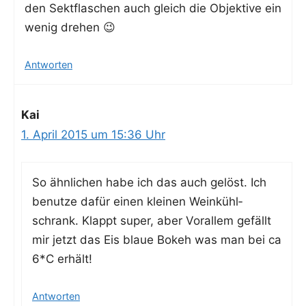
den Sekt­fla­schen auch gleich die Objek­ti­ve ein
wenig drehen 😉
Antworten
Kai
1. April 2015 um 15:36 Uhr
So ähn­li­chen habe ich das auch gelöst. Ich
benut­ze dafür einen klei­nen Wein­kühl­
schrank. Klappt super, aber Vor­al­lem gefällt
mir jetzt das Eis blaue Bokeh was man bei ca
6*C erhält!
Antworten