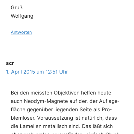
Gruß
Wolfgang
Antworten
scr
1. April 2015 um 12:51 Uhr
Bei den meiss­ten Objek­ti­ven hel­fen heu­te
auch Neo­dym-Magne­te auf der, der Auf­la­ge­
flä­che gegen­über lie­gen­den Sei­te als Pro­
blem­lö­ser. Vor­aus­set­zung ist natür­lich, dass
die Lamel­len metal­lisch sind. Das läßt sich