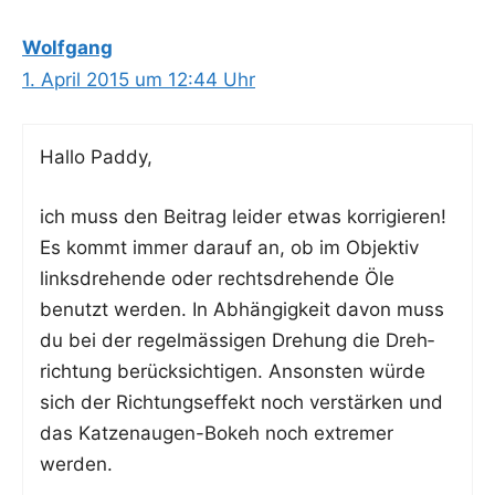
Wolfgang
1. April 2015 um 12:44 Uhr
Hal­lo Paddy,
ich muss den Bei­trag lei­der etwas kor­ri­gie­ren!
Es kommt immer dar­auf an, ob im Objek­tiv
links­dre­hen­de oder rechts­dre­hen­de Öle
benutzt wer­den. In Abhän­gig­keit davon muss
du bei der regel­mäs­si­gen Dre­hung die Dreh­
rich­tung berück­sich­ti­gen. Ansons­ten wür­de
sich der Rich­tungs­ef­fekt noch ver­stär­ken und
das Kat­zen­au­gen-Bokeh noch extre­mer
werden.