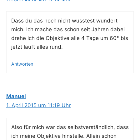
Dass du das noch nicht wuss­test wun­dert
mich. Ich mache das schon seit Jah­ren dabei
dre­he ich die Objek­ti­ve alle 4 Tage um 60° bis
jetzt läuft alles rund.
Antworten
Manuel
1. April 2015 um 11:19 Uhr
Also für mich war das selbst­ver­ständ­lich, dass
ich mei­ne Objek­ti­ve hin­stel­le. Allein schon