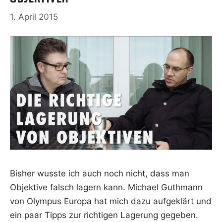
1. April 2015
Bis­her wuss­te ich auch noch nicht, dass man
Objek­ti­ve falsch lagern kann. Micha­el Gut­h­mann
von Olym­pus Euro­pa hat mich dazu auf­ge­klärt und
ein paar Tipps zur rich­ti­gen Lage­rung gege­ben.