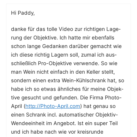
Hi Pad­dy,
dan­ke für das tol­le Video zur rich­ti­gen Lage­
rung der Objek­ti­ve. Ich hat­te mir eben­falls
schon lan­ge Gedan­ken dar­über gemacht wie
ich die­se rich­tig Lagern soll, zumal ich aus­
schließ­lich Pro-Objek­ti­ve ver­wen­de. So wie
man Wein nicht ein­fach in den Kel­ler stellt,
son­dern einen extra Wein-Kühl­schrank hat, so
habe ich so etwas ähn­li­ches für mei­ne Objek­
ti­ve gesucht und gefun­den. Die Fir­ma Pho­to-
April (
http://Photo-April.com
) hat genau so
einen Schrank incl. auto­ma­ti­scher Objek­tiv-
Wen­de­ein­heit im Ange­bot. Ist ein super Teil
und ich habe nach wie vor kreis­run­de