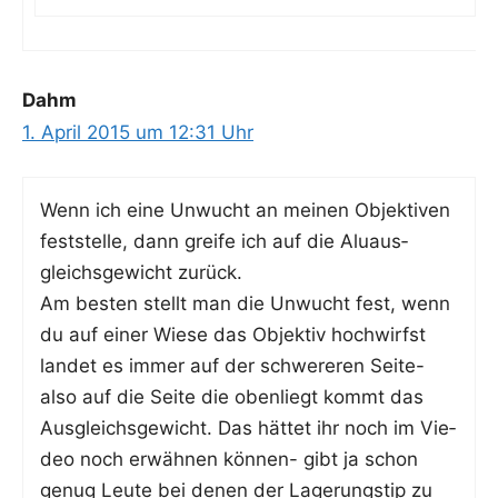
Dahm
1. April 2015 um 12:31 Uhr
Wenn ich eine Unwucht an mei­nen Objek­ti­ven
fest­stel­le, dann grei­fe ich auf die Alu­aus­
gleichs­ge­wicht zurück.
Am bes­ten stellt man die Unwucht fest, wenn
du auf einer Wie­se das Objek­tiv hoch­wirfst
lan­det es immer auf der schwe­re­ren Sei­te-
also auf die Sei­te die oben­liegt kommt das
Aus­gleichs­ge­wicht. Das hät­tet ihr noch im Vie­
deo noch erwäh­nen kön­nen- gibt ja schon
genug Leu­te bei denen der Lage­rungs­tip zu