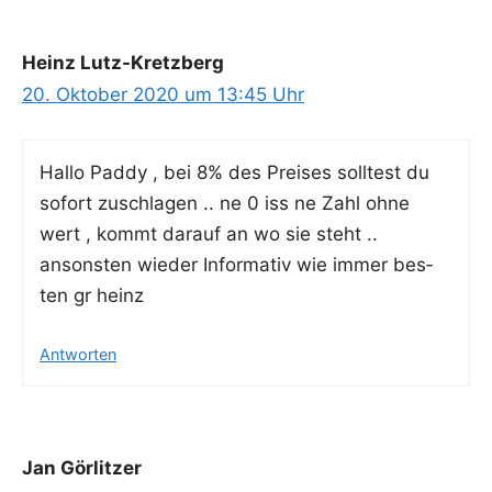
Heinz Lutz-Kretzberg
20. Oktober 2020 um 13:45 Uhr
Hal­lo Pad­dy , bei 8% des Prei­ses soll­test du
sofort zuschla­gen .. ne 0 iss ne Zahl ohne
wert , kommt dar­auf an wo sie steht ..
ansons­ten wie­der Infor­ma­tiv wie immer bes­
ten gr heinz
Antworten
Jan Görlitzer