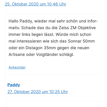
25. Oktober 2020 um 10:46 Uhr
Hal­lo Pad­dy, wie­der mal sehr schön und infor­
ma­tiv. Scha­de das du die Zeiss ZM Objek­ti­ve
immer links lie­gen lässt. Wür­de mich schon
mal inter­es­sie­ren wie sich das Son­nar 50mm
oder ein Dista­gon 35mm gegen die neu­en
Arti­sa­ne oder Voigt­län­der schlägt.
Antworten
Paddy
27. Oktober 2020 um 10:25 Uhr