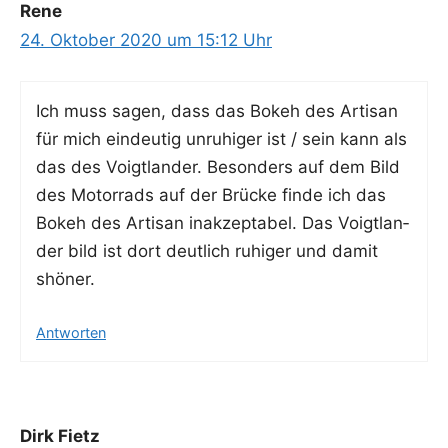
Rene
24. Oktober 2020 um 15:12 Uhr
Ich muss sagen, dass das Bokeh des Arti­san
für mich ein­deu­tig unru­hi­ger ist / sein kann als
das des Voigt­lan­der. Beson­ders auf dem Bild
des Motor­rads auf der Brü­cke fin­de ich das
Bokeh des Arti­san inak­zep­ta­bel. Das Voigt­lan­
der bild ist dort deut­lich ruhi­ger und damit
shöner.
Antworten
Dirk Fietz