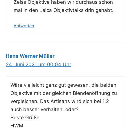
Zeiss Objek­ti­ve haben wir durch­aus schon
mal in den Lei­ca Objek­tiv­talks drin gehabt.
Antworten
Hans Werner Müller
24. Juni 2021 um 00:04 Uhr
Wäre viel­leicht ganz gut gewe­sen, die bei­den
Objek­ti­ve mit der glei­chen Blen­den­öff­nung zu
ver­glei­chen. Das Artisans wird sich bei 1.2
auch bes­ser ver­hal­ten, oder?
Bes­te Grüße
HWM