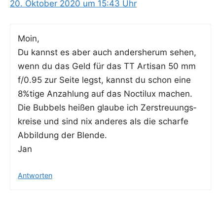
20. Oktober 2020 um 15:43 Uhr
Moin,
Du kannst es aber auch anders­her­um sehen,
wenn du das Geld für das TT Arti­san 50 mm
f/0.95 zur Sei­te legst, kannst du schon eine
8%tige Anzah­lung auf das Noc­ti­lux machen.
Die Bub­bels hei­ßen glau­be ich Zer­streu­ungs­
krei­se und sind nix ande­res als die schar­fe
Abbil­dung der Blende.
Jan
Antworten