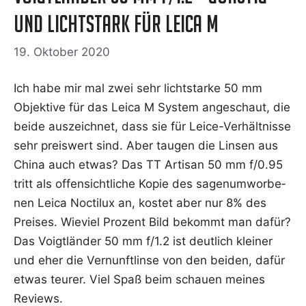
und lichtstark für Leica M
19. Oktober 2020
Ich habe mir mal zwei sehr licht­star­ke 50 mm
Objek­ti­ve für das Lei­ca M Sys­tem ange­schaut, die
bei­de aus­zeich­net, dass sie für Lei­ce-Ver­hält­nis­se
sehr preis­wert sind. Aber tau­gen die Lin­sen aus
Chi­na auch etwas? Das TT Arti­san 50 mm f/0.95
tritt als offen­sicht­li­che Kopie des sagen­um­wor­be­
nen Lei­ca Noc­ti­lux an, kos­tet aber nur 8% des
Prei­ses. Wie­viel Pro­zent Bild bekommt man dafür?
Das Voigt­län­der 50 mm f/1.2 ist deut­lich klei­ner
und eher die Ver­nunft­lin­se von den bei­den, dafür
etwas teu­rer. Viel Spaß beim schau­en mei­nes
Reviews.