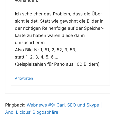
vorhanden.
Ich sehe eher das Pro­blem, dass die Über­
sicht lei­det. Statt wie gewohnt die Bil­der in
der rich­ti­gen Rei­hen­fol­ge auf der Spei­cher­
kar­te zu haben wären die­se dann
umzusortieren.
Also Bild Nr 1, 51, 2, 52, 3, 53,…
statt 1, 2, 3, 4, 5, 6,…
(Bei­spiel­zah­len für Pano aus 100 Bildern)
Antworten
Pingback:
Webnews #9: Cari, SEO und Skype |
Andi Licious' Blogosphäre