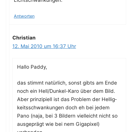
Lichtschwankungen.
Antworten
Christian
12. Mai 2010 um 16:37 Uhr
Hal­lo Paddy,
das stimmt natür­lich, sonst gibts am Ende
noch ein Hel­l/­Dun­kel-Karo über dem Bild.
Aber prin­zi­pi­ell ist das Pro­blem der Hel­lig­
keits­schwan­kun­gen doch eh bei jedem
Pano (naja, bei 3 Bil­dern viel­leicht nicht so
aus­ge­prägt wie bei nem Giga­pi­xel)