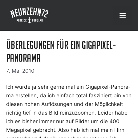
Zum
Inhalt
Menü
springen
Überlegungen für ein Gigapixel-
Panorama
7. Mai 2010
Ich wür­de ja sehr ger­ne mal ein Giga­pi­xel-Pan­ora­
ma erstel­len, da ich ein­fach total fas­zi­niert bin von
die­sen hohen Auf­lö­sun­gen und der Mög­lich­keit
rich­tig tief in das Bild rein­zu­zoo­men. Lei­der habe
ich es bis­her immer nur auf Bil­der um die 400
Mega­pi­xel gebracht. Also hab ich mal mein Hirn