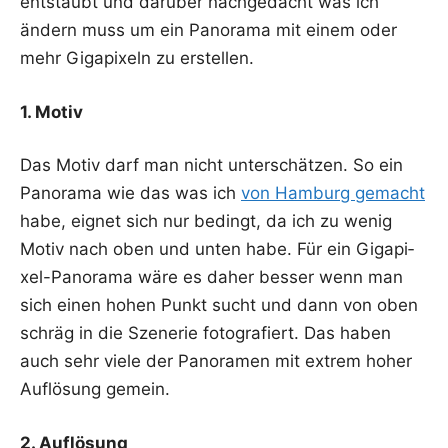
ent­staubt und dar­über nach­ge­dacht was ich
ändern muss um ein Pan­ora­ma mit einem oder
mehr Giga­pi­xeln zu erstellen.
1. Motiv
Das Motiv darf man nicht unter­schät­zen. So ein
Pan­ora­ma wie das was ich
von Ham­burg gemacht
habe, eig­net sich nur bedingt, da ich zu wenig
Motiv nach oben und unten habe. Für ein Giga­pi­
xel-Pan­ora­ma wäre es daher bes­ser wenn man
sich einen hohen Punkt sucht und dann von oben
schräg in die Sze­ne­rie foto­gra­fiert. Das haben
auch sehr vie­le der Pan­ora­men mit extrem hoher
Auf­lö­sung gemein.
2. Auf­lö­sung