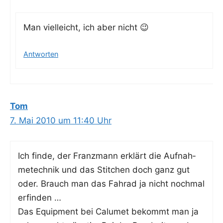
Man viel­leicht, ich aber nicht 😉
Antworten
Tom
7. Mai 2010 um 11:40 Uhr
Ich fin­de, der Franz­mann erklärt die Auf­nah­
me­tech­nik und das Stit­chen doch ganz gut
oder. Brauch man das Fah­r­ad ja nicht noch­mal
erfinden …
Das Equip­ment bei Calu­met bekommt man ja