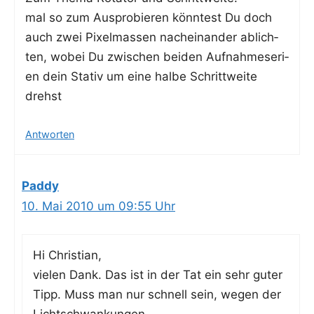
mal so zum Aus­pro­bie­ren könn­test Du doch
auch zwei Pixel­mas­sen nach­ein­an­der ablich­
ten, wobei Du zwi­schen bei­den Auf­nah­me­se­ri­
en dein Sta­tiv um eine hal­be Schritt­wei­te
drehst
Antworten
Paddy
10. Mai 2010 um 09:55 Uhr
Hi Chris­ti­an,
vie­len Dank. Das ist in der Tat ein sehr guter
Tipp. Muss man nur schnell sein, wegen der