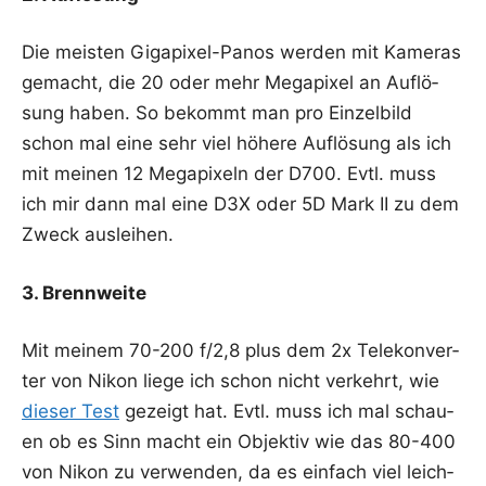
Die meis­ten Giga­pi­xel-Panos wer­den mit Kame­ras
gemacht, die 20 oder mehr Mega­pi­xel an Auf­lö­
sung haben. So bekommt man pro Ein­zel­bild
schon mal eine sehr viel höhe­re Auf­lö­sung als ich
mit mei­nen 12 Mega­pi­xeln der D700. Evtl. muss
ich mir dann mal eine D3X oder 5D Mark II zu dem
Zweck ausleihen.
3. Brenn­wei­te
Mit mei­nem 70-200 f/2,8 plus dem 2x Tele­kon­ver­
ter von Nikon lie­ge ich schon nicht ver­kehrt, wie
die­ser Test
gezeigt hat. Evtl. muss ich mal schau­
en ob es Sinn macht ein Objek­tiv wie das 80-400
von Nikon zu ver­wen­den, da es ein­fach viel leich­