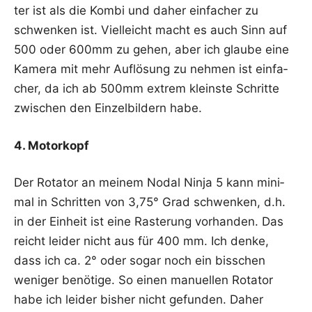
ter ist als die Kom­bi und daher ein­fa­cher zu
schwen­ken ist. Viel­leicht macht es auch Sinn auf
500 oder 600mm zu gehen, aber ich glau­be eine
Kame­ra mit mehr Auf­lö­sung zu neh­men ist ein­fa­
cher, da ich ab 500mm extrem kleins­te Schrit­te
zwi­schen den Ein­zel­bil­dern habe.
4. Motor­kopf
Der Rota­tor an mei­nem Nodal Nin­ja 5 kann mini­
mal in Schrit­ten von 3,75° Grad schwen­ken, d.h.
in der Ein­heit ist eine Ras­te­rung vor­han­den. Das
reicht lei­der nicht aus für 400 mm. Ich den­ke,
dass ich ca. 2° oder sogar noch ein biss­chen
weni­ger benö­ti­ge. So einen manu­el­len Rota­tor
habe ich lei­der bis­her nicht gefun­den. Daher