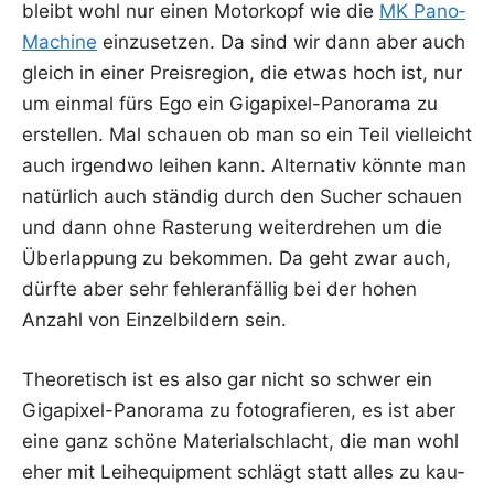
bleibt wohl nur einen Motor­kopf wie die
MK Pan­o­
Ma­chi­ne
ein­zu­set­zen. Da sind wir dann aber auch
gleich in einer Preis­re­gi­on, die etwas hoch ist, nur
um ein­mal fürs Ego ein Giga­pi­xel-Pan­ora­ma zu
erstel­len. Mal schau­en ob man so ein Teil viel­leicht
auch irgend­wo lei­hen kann. Alter­na­tiv könn­te man
natür­lich auch stän­dig durch den Sucher schau­en
und dann ohne Ras­te­rung wei­ter­dre­hen um die
Über­lap­pung zu bekom­men. Da geht zwar auch,
dürf­te aber sehr feh­ler­an­fäl­lig bei der hohen
Anzahl von Ein­zel­bil­dern sein.
Theo­re­tisch ist es also gar nicht so schwer ein
Giga­pi­xel-Pan­ora­ma zu foto­gra­fie­ren, es ist aber
eine ganz schö­ne Mate­ri­al­schlacht, die man wohl
eher mit Lei­h­e­quip­ment schlägt statt alles zu kau­