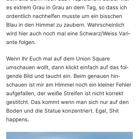
es extrem Grau in Grau an dem Tag, so dass ich
ordent­lich nach­hel­fen muss­te um ein biss­chen
Blau in den Him­mel zu zau­bern. Wahr­schein­lich
wird hier auch noch mal eine Schwarz/Weiss Vari­
an­te folgen.
Wenn Ihr Euch mal auf dem Uni­on Squa­re
umschau­en wollt, dann klickt ein­fach auf das fol­
gen­de Bild und taucht ein. Beim genau­en hin­
schau­en ist mir am Him­mel noch ein klei­ner Feh­ler
auf­ge­fal­len, der wei­ße Strei­fen ist nicht kor­rekt
gestitcht. Das kommt wenn man sich nur auf den
Boden und die Sta­tue kon­zen­triert. Egal, Shit
happens.