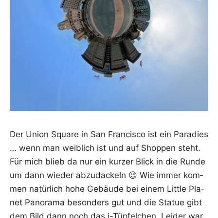
Der Uni­on Squa­re in San Fran­cis­co ist ein Para­dies
… wenn man weib­lich ist und auf Shop­pen steht.
Für mich blieb da nur ein kur­zer Blick in die Run­de
um dann wie­der abzu­da­ckeln 😉 Wie immer kom­
men natür­lich hohe Gebäu­de bei einem Litt­le Pla­
net Pan­ora­ma beson­ders gut und die Sta­tue gibt
dem Bild dann noch das i-Tüp­fel­chen. Lei­der war