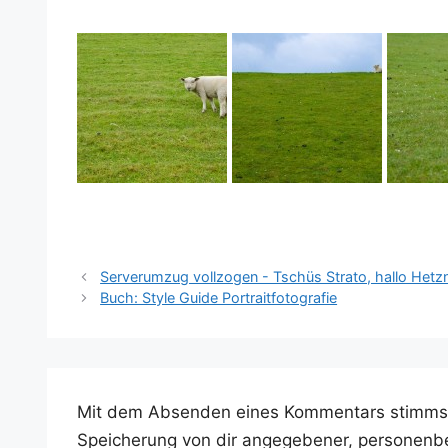
Serverumzug vollzogen - Tschüs Strato, hallo Hetz
Buch: Style Guide Portraitfotografie
Mit dem Absenden eines Kommentars stimms
Speicherung von dir angegebener, personenb