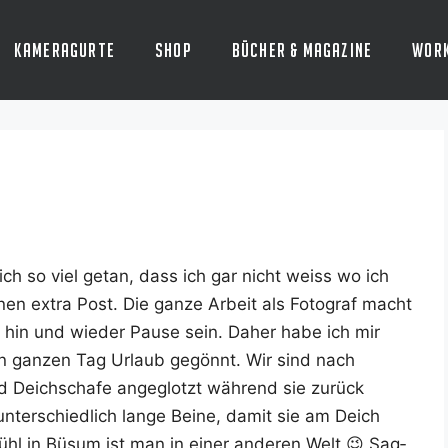
Kameragurte
Shop
Bücher & Magazine
Wor
ich so viel getan, dass ich gar nicht weiss wo ich
nen extra Post. Die gan­ze Arbeit als Foto­graf macht
 hin und wie­der Pau­se sein. Daher habe ich mir
nen gan­zen Tag Urlaub gegönnt. Wir sind nach
 Deich­scha­fe ange­glotzt wäh­rend sie zurück
nter­schied­lich lan­ge Bei­ne, damit sie am Deich
ühl in Büsum ist man in einer ande­ren Welt 😉 Sag­