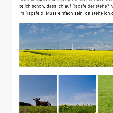
te ich schon, dass ich auf Raps­fel­der ste­he? Mi
im Raps­feld. Muss ein­fach sein, da ste­he ich d