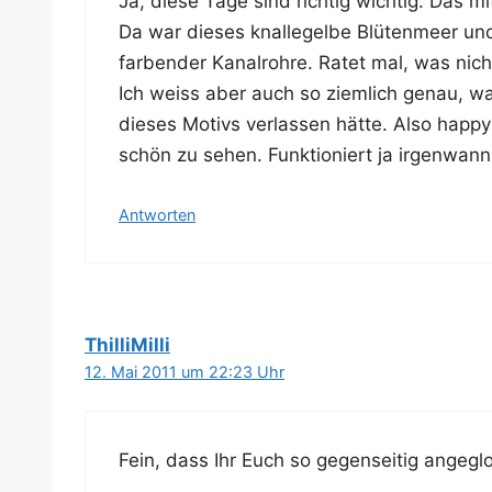
Ja, die­se Tage sind rich­tig wich­tig. Das m
Da war die­ses knal­le­gel­be Blü­ten­meer u
far­ben­der Kanal­roh­re. Ratet mal, was nicht
Ich weiss aber auch so ziem­lich genau, w
die­ses Motivs ver­las­sen hät­te. Also hap­py 
schön zu sehen. Funk­tio­niert ja irgen­wann
Antworten
ThilliMilli
12. Mai 2011 um 22:23 Uhr
Fein, dass Ihr Euch so gegen­sei­tig ange­glo