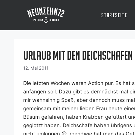
Zum
Inhalt
Startseite
springen
Urlaub mit den Deichschafen
12. Mai 2011
Die letz­ten Wochen waren Action pur. Es hat s
anfan­gen soll. Dazu gibt es dem­nächst mal ei
mir wahn­sin­nig Spaß, aber den­noch muss mal
gemein­sam mit mei­ner lie­ben Frau heu­te ei
Büsum gefah­ren, haben Krab­ben gefut­tert und
geglotzt haben. Deich­scha­fe haben übri­gens u
nicht umkip­pen 😉 Irgend­wie hat man das Gef