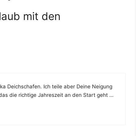
laub mit den
 Deich­scha­fen. Ich tei­le aber Dei­ne Nei­gung
as die rich­ti­ge Jah­res­zeit an den Start geht …