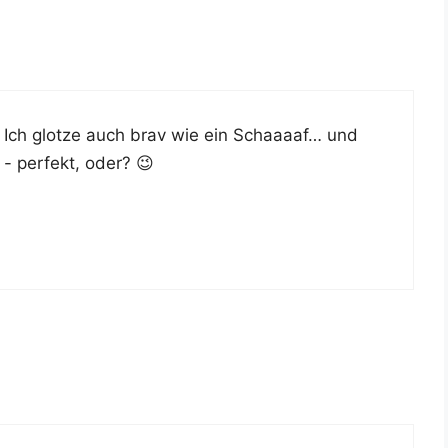
? Ich glot­ze auch brav wie ein Schaaaaf… und
 - per­fekt, oder? 😉