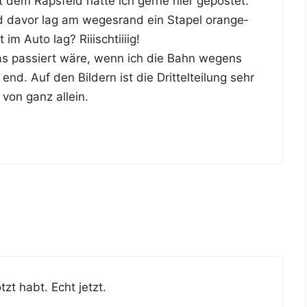
it dem Raps­feld hät­te ich ger­ne hier gepos­tet.
nd davor lag am weges­rand ein Sta­pel oran­ge­
 im Auto lag? Riiischtiiiig!
as pas­siert wäre, wenn ich die Bahn wegens
end. Auf den Bil­dern ist die Drit­tel­tei­lung sehr
 von ganz allein.
tzt habt. Echt jetzt.