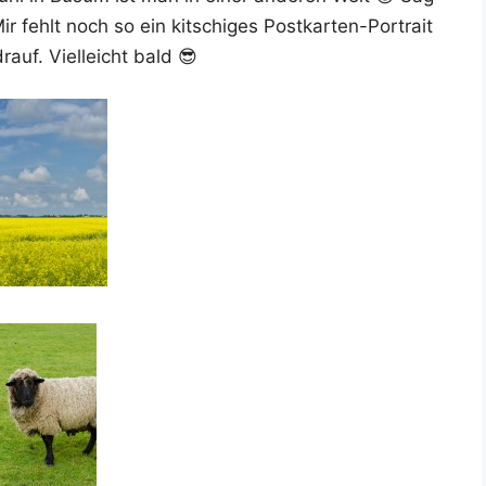
r fehlt noch so ein kit­schi­ges Post­kar­ten-Por­trait
rauf. Viel­leicht bald 😎