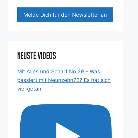
Mel­de Dich für den News­let­ter an
Neuste Videos
Mit Alles und Scharf No 29 - Was
passiert mit Neunzehn72? Es hat sich
viel getan.