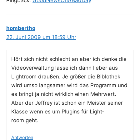
Pingback:
GoodNewsOnABadDay
hombertho
22. Juni 2009 um 18:59 Uhr
Hört sich nicht schlecht an aber ich den­ke die
Video­ver­wal­tung las­se ich dann lie­ber aus
Ligh­t­room drau­ßen. Je grö­ßer die Biblo­thek
wird umso lang­sa­mer wird das Pro­gramm und
es bringt ja nicht wirk­lich einen Mehr­wert.
Aber der Jef­frey ist schon ein Meis­ter sei­ner
Klas­se wenn es um Plug­ins für Ligh­t­
room geht.
Antworten