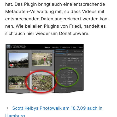
hat. Das Plug­in bringt auch eine ent­spre­chen­de
Meta­da­ten-Ver­wal­tung mit, so dass Vide­os mit
ent­spre­chen­den Daten ange­rei­chert wer­den kön­
nen. Wie bei allen Plug­ins von Friedl, han­delt es
sich auch hier wie­der um Donationware.
Scott Kelbys Photowalk am 18.7.09 auch in
Hamburg