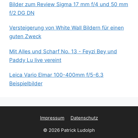
Bilder zum Review Sigma 17 mm f/4 und 50 mm
f/2 DG DN
Versteigerung von White Wall Bildern für einen
guten Zweck
Mit Alles und Scharf No. 13 - Feyzi Bey und
Paddy Lu live vereint
Leica Vario Elmar 100-400mm f/5-6.3
Beispielbilder
Impressum
Datenschutz
© 2026 Patrick Ludolph