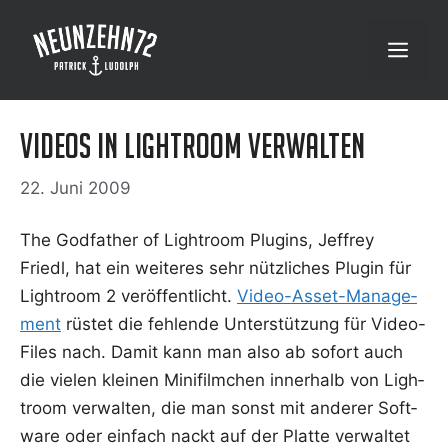
Zum
Inhalt
Menü
springen
Videos in Lightroom verwalten
22. Juni 2009
The God­fa­ther of Ligh­t­room Plug­ins, Jef­frey
Friedl, hat ein wei­te­res sehr nütz­li­ches Plug­in für
Ligh­t­room 2 ver­öf­fent­licht.
Video-Asset-Manage­
ment
rüs­tet die feh­len­de Unter­stüt­zung für Video-
Files nach. Damit kann man also ab sofort auch
die vie­len klei­nen Mini­film­chen inner­halb von Ligh­
t­room ver­wal­ten, die man sonst mit ande­rer Soft­
ware oder ein­fach nackt auf der Plat­te ver­wal­tet