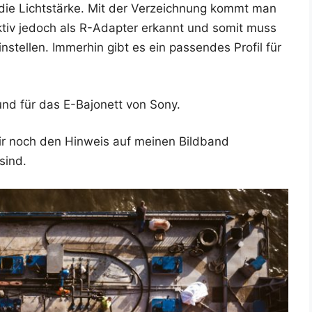
h die Licht­stär­ke. Mit der Ver­zeich­nung kommt man
k­tiv jedoch als R-Adap­ter erkannt und somit muss
n­stel­len. Immer­hin gibt es ein pas­sen­des Pro­fil für
 und für das E-Bajo­nett von Sony.
r noch den Hin­weis auf mei­nen Bild­band
sind.