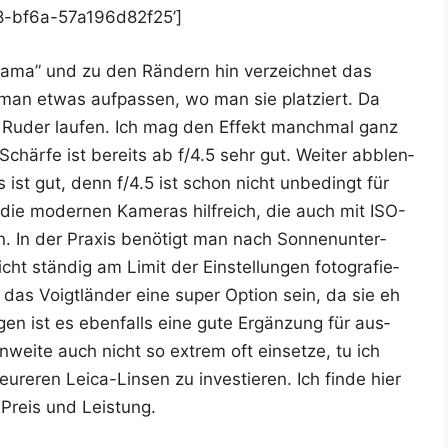
e8-bf6a-57a196d82f25’]
“Dra­ma” und zu den Rän­dern hin ver­zeich­net das
man etwas auf­pas­sen, wo man sie plat­ziert. Da
m Ruder lau­fen. Ich mag den Effekt manch­mal ganz
Schär­fe ist bereits ab f/4.5 sehr gut. Wei­ter abblen­
as ist gut, denn f/4.5 ist schon nicht unbe­dingt für
d die moder­nen Kame­ras hilf­reich, die auch mit ISO-
In der Pra­xis benö­tigt man nach Son­nen­un­ter­
 stän­dig am Limit der Ein­stel­lun­gen foto­gra­fie­
e das Voigt­län­der eine super Opti­on sein, da sie eh
­gen ist es eben­falls eine gute Ergän­zung für aus­
nn­wei­te auch nicht so extrem oft ein­set­ze, tu ich
re­ren Lei­ca-Lin­sen zu inves­tie­ren. Ich fin­de hier
s Preis und Leistung.