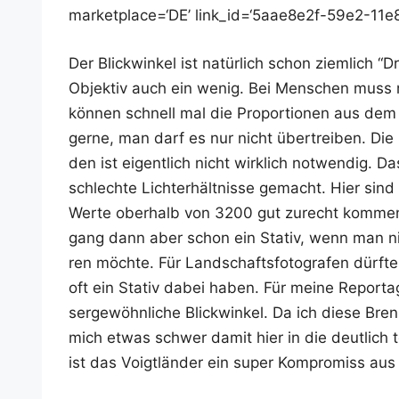
marketplace=‘DE’ link_id=‘5aae8e2f-59e2-11
Der Blick­win­kel ist natür­lich schon ziem­lich 
Objek­tiv auch ein wenig. Bei Men­schen muss 
kön­nen schnell mal die Pro­por­tio­nen aus de
ger­ne, man darf es nur nicht über­trei­ben. Die 
den ist eigent­lich nicht wirk­lich not­wen­dig. D
schlech­te Licht­erhält­nis­se gemacht. Hier sin
Wer­te ober­halb von 3200 gut zurecht kom­men. 
gang dann aber schon ein Sta­tiv, wenn man nicht
ren möch­te. Für Land­schafts­fo­to­gra­fen dürf­t
oft ein Sta­tiv dabei haben. Für mei­ne Repor­ta
ser­ge­wöhn­li­che Blick­win­kel. Da ich die­se Bre
mich etwas schwer damit hier in die deut­lich teu­
ist das Voigt­län­der ein super Kom­pro­miss au