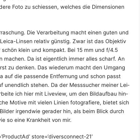
de­re Foto zu schies­sen, wel­ches die Dimen­sio­nen
er­ra­schung. Die Ver­ar­bei­tung macht einen guten und
Lei­ca-Lin­sen rela­tiv güns­tig. Zwar ist das Objek­tiv
aber schön klein und kom­pakt. Bei 15 mm und f/4.5
achen. Da ist eigent­lich immer alles scharf. An
t erst zu den­ken. Das wie­der­um macht den Umgang
wa auf die pas­sen­de Ent­fer­nung und schon passt
f unend­lich ste­hen. Da der Mess­su­cher mei­ner Lei­
ei­te ich hier mit Live­view, um den Bild­auf­bau hin­
e Moti­ve mit vie­len Lini­en foto­gra­fie­re, bie­tet sich
l­der irgend­wie gera­der hin, als beim Blick durch
ie so eine Krank­heit von mir.
ProductAd’ store=‘diversconnect-21′