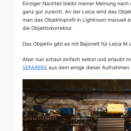
Ein­zi­ger Nach­teil bleibt mei­ner Mei­nung nac
ganz gut zurecht. An der Lei­ca wird das Obje
man das Objek­tiv­pro­fil in Ligh­t­room manu­ell ei
die Objektivkorrektur.
Das Objek­tiv gibt es mit Bajo­nett für Lei­ca M
Aber nun schaut ein­fach selbst und erlaubt mi
SEFARERS
aus dem eini­ge die­ser Auf­nah­men 