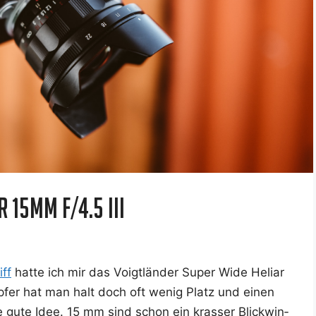
 15mm f/4.5 III
iff
hat­te ich mir das Voigt­län­der Super Wide Heli­ar
mp­fer hat man halt doch oft wenig Platz und einen
ne gute Idee. 15 mm sind schon ein kras­ser Blick­win­