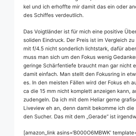
kel und ich erhoff­te mir damit das ein oder an
des Schif­fes verdeutlich.
Das Voigt­län­der ist für mich eine posi­ti­ve Üb
soli­den Ein­druck. Der Preis ist im Ver­gleich zu 
mit f/4.5 nicht son­der­lich licht­stark, dafür 
muss man sich um den Fokus wenig Gedan­ken m
gerin­ge Schär­fen­tie­fe braucht man gar nich
damit ein­fach. Man stellt den Fokus­ring in et
es. In den meis­ten Fäl­len wird der Fokus eh au
ca die 15 mm nicht kom­plett anzei­gen kann, arb
zud­en­geln. Da ich mit dem Heli­ar ger­ne gra­fi­sch
Live­view eh an, denn damit bekom­me ich die Bi
den Sucher. Das mit dem „Gera­de“ ist irgend­w
[amazon_link asins=‘B000O6MBWK’ template=‘