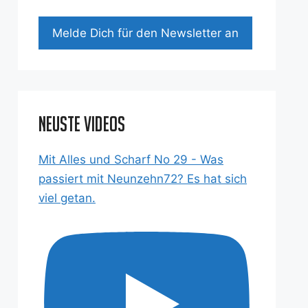
Mel­de Dich für den News­let­ter an
Neuste Videos
Mit Alles und Scharf No 29 - Was
passiert mit Neunzehn72? Es hat sich
viel getan.