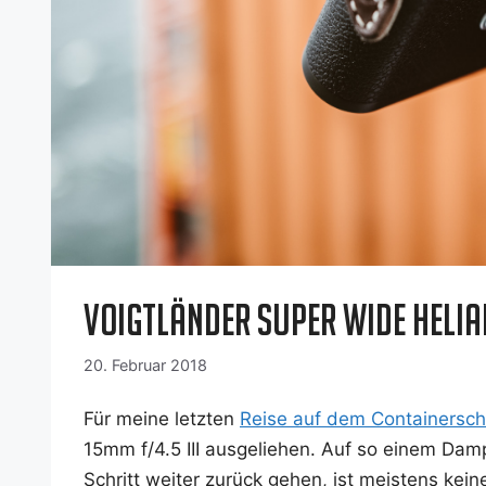
Voigtländer Super Wide Heliar
20. Februar 2018
Für mei­ne letz­ten
Rei­se auf dem Con­tai­ner­sch
15mm f/4.5 III aus­ge­lie­hen. Auf so einem Da
Schritt wei­ter zurück gehen, ist meis­tens kei­