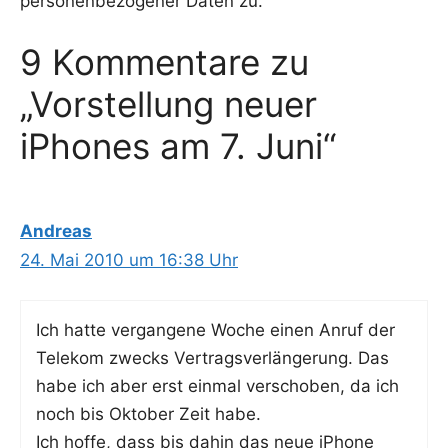
personenbezogener Daten zu.
9 Kommentare zu
„Vorstellung neuer
iPhones am 7. Juni“
Andreas
24. Mai 2010 um 16:38 Uhr
Ich hat­te ver­gan­ge­ne Woche einen Anruf der
Tele­kom zwecks Ver­trags­ver­län­ge­rung. Das
habe ich aber erst ein­mal ver­scho­ben, da ich
noch bis Okto­ber Zeit habe.
Ich hof­fe, dass bis dahin das neue iPho­ne