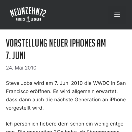
Zum
Inhalt
Menü
springen
Vorstellung neuer iPhones am
7. Juni
24. Mai 2010
Ste­ve Jobs wird am 7. Juni 2010 die WWDC in San
Fran­cis­co eröff­nen. Es wird all­ge­mein erwar­tet,
dass dann auch die nächs­te Gene­ra­ti­on an iPho­ne
vor­ge­stellt wird.
Ich per­sön­lich fie­be­re dem schon ein wenig ent­ge­
gen. Die gene­ra­ti­on 3Gs habe ich über­sprun­gen