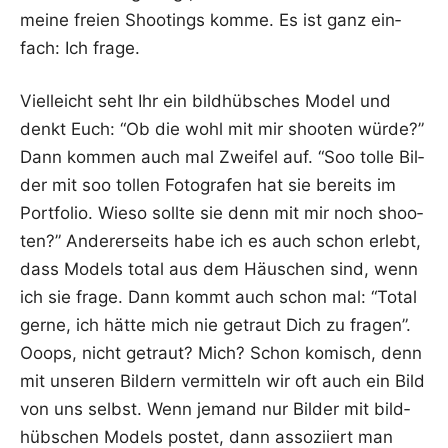
mei­ne frei­en Shoo­tings kom­me. Es ist ganz ein­
fach: Ich frage.
Viel­leicht seht Ihr ein bild­hüb­sches Model und
denkt Euch: “Ob die wohl mit mir shoo­ten wür­de?”
Dann kom­men auch mal Zwei­fel auf. “Soo tol­le Bil­
der mit soo tol­len Foto­gra­fen hat sie bereits im
Port­fo­lio. Wie­so soll­te sie denn mit mir noch shoo­
ten?” Ande­rer­seits habe ich es auch schon erlebt,
dass Models total aus dem Häus­chen sind, wenn
ich sie fra­ge. Dann kommt auch schon mal: “Total
ger­ne, ich hät­te mich nie getraut Dich zu fra­gen”.
Ooops, nicht getraut? Mich? Schon komisch, denn
mit unse­ren Bil­dern ver­mit­teln wir oft auch ein Bild
von uns selbst. Wenn jemand nur Bil­der mit bild­
hüb­schen Models pos­tet, dann asso­zi­iert man