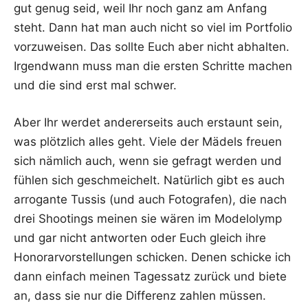
gut genug seid, weil Ihr noch ganz am Anfang
steht. Dann hat man auch nicht so viel im Port­fo­lio
vor­zu­wei­sen. Das soll­te Euch aber nicht abhal­ten.
Irgend­wann muss man die ers­ten Schrit­te machen
und die sind erst mal schwer.
Aber Ihr wer­det ande­rer­seits auch erstaunt sein,
was plötz­lich alles geht. Vie­le der Mädels freu­en
sich näm­lich auch, wenn sie gefragt wer­den und
füh­len sich geschmei­chelt. Natür­lich gibt es auch
arro­gan­te Tus­sis (und auch Foto­gra­fen), die nach
drei Shoo­tings mei­nen sie wären im Model­olymp
und gar nicht ant­wor­ten oder Euch gleich ihre
Hono­rar­vor­stel­lun­gen schi­cken. Denen schi­cke ich
dann ein­fach mei­nen Tages­satz zurück und bie­te
an, dass sie nur die Dif­fe­renz zah­len müs­sen.