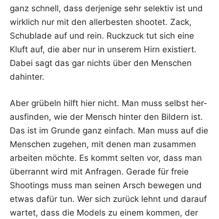
ganz schnell, dass der­je­ni­ge sehr selek­tiv ist und
wirk­lich nur mit den aller­bes­ten shoo­tet. Zack,
Schub­la­de auf und rein. Ruck­zuck tut sich eine
Kluft auf, die aber nur in unse­rem Hirn exis­tiert.
Dabei sagt das gar nichts über den Men­schen
dahinter.
Aber grü­beln hilft hier nicht. Man muss selbst her­
aus­fin­den, wie der Mensch hin­ter den Bil­dern ist.
Das ist im Grun­de ganz ein­fach. Man muss auf die
Men­schen zuge­hen, mit denen man zusam­men
arbei­ten möch­te. Es kommt sel­ten vor, dass man
über­rannt wird mit Anfra­gen. Gera­de für freie
Shoo­tings muss man sei­nen Arsch bewe­gen und
etwas dafür tun. Wer sich zurück lehnt und dar­auf
war­tet, dass die Models zu einem kom­men, der