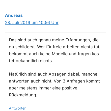
Andreas
28. Juli 2016 um 10:56 Uhr
Das sind auch genau mei­ne Erfah­run­gen, die
du schil­derst. Wer für freie arbei­ten nichts tut,
bekommt auch kei­ne Model­le und fra­gen kos­
tet bekannt­lich nichts.
Natür­lich sind auch Absa­gen dabei, man­che
ant­wor­ten auch nicht. Von 3 Anfra­gen kommt
aber meis­tens immer eine posi­ti­ve
Rückmeldung.
Antworten