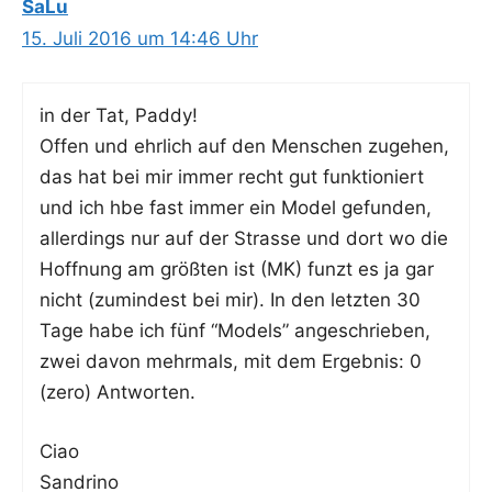
SaLu
15. Juli 2016 um 14:46 Uhr
in der Tat, Paddy!
Offen und ehr­lich auf den Men­schen zuge­hen,
das hat bei mir immer recht gut funk­tio­niert
und ich hbe fast immer ein Model gefun­den,
aller­dings nur auf der Stras­se und dort wo die
Hoff­nung am größ­ten ist (MK) funzt es ja gar
nicht (zumin­dest bei mir). In den letz­ten 30
Tage habe ich fünf “Models” ange­schrie­ben,
zwei davon mehr­mals, mit dem Ergeb­nis: 0
(zero) Antworten.
Ciao
Sandrino