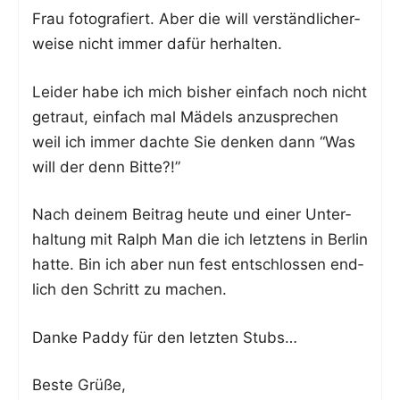
Frau foto­gra­fiert. Aber die will ver­ständ­li­cher­
wei­se nicht immer dafür herhalten.
Lei­der habe ich mich bis­her ein­fach noch nicht
getraut, ein­fach mal Mädels anzu­spre­chen
weil ich immer dach­te Sie den­ken dann “Was
will der denn Bitte?!”
Nach dei­nem Bei­trag heu­te und einer Unter­
hal­tung mit Ralph Man die ich letz­tens in Ber­lin
hat­te. Bin ich aber nun fest ent­schlos­sen end­
lich den Schritt zu machen.
Dan­ke Pad­dy für den letz­ten Stubs…
Bes­te Grüße,