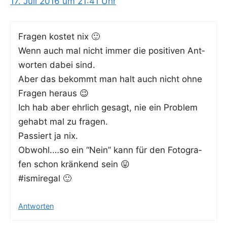
17. Juli 2016 um 21:41 Uhr
Fra­gen kos­tet nix 🙂
Wenn auch mal nicht immer die posi­ti­ven Ant­
wor­ten dabei sind.
Aber das bekommt man halt auch nicht ohne
Fra­gen heraus 😉
Ich hab aber ehr­lich gesagt, nie ein Pro­blem
gehabt mal zu fragen.
Pas­siert ja nix.
Obwohl.…so ein “Nein” kann für den Foto­gra­
fen schon krän­kend sein 😛
#ismi­re­gal 🙂
Antworten