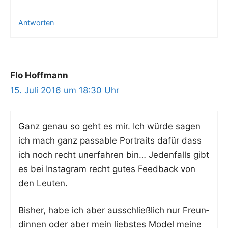
Antworten
Flo Hoffmann
15. Juli 2016 um 18:30 Uhr
Ganz genau so geht es mir. Ich wür­de sagen
ich mach ganz pas­sa­ble Por­traits dafür dass
ich noch recht uner­fah­ren bin… Jeden­falls gibt
es bei Insta­gram recht gutes Feed­back von
den Leuten.
Bis­her, habe ich aber aus­schließ­lich nur Freun­
din­nen oder aber mein liebs­tes Model mei­ne