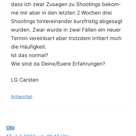
dass ich zwar Zusa­gen zu Shoo­tings bekom­
me mir aber in den letz­ten 2 Wochen drei
Shoo­tings hin­ter­ein­an­der kurz­fris­tig abge­sagt
wur­den. Zwar wur­de in zwei Fäl­len ein neu­er
Ter­min ver­ein­bart aber trotz­dem irri­tiert mich
die Häufigkeit.
Ist das normal?
Wie sind da Deine/Euere Erfahrungen?
LG Cars­ten
Antworten
Olli