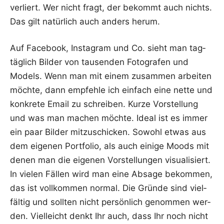
ver­liert. Wer nicht fragt, der bekommt auch nichts.
Das gilt natür­lich auch anders herum.
Auf Face­book, Insta­gram und Co. sieht man tag­
täg­lich Bil­der von tau­sen­den Foto­gra­fen und
Models. Wenn man mit einem zusam­men arbei­ten
möch­te, dann emp­feh­le ich ein­fach eine net­te und
kon­kre­te Email zu schrei­ben. Kur­ze Vor­stel­lung
und was man machen möch­te. Ide­al ist es immer
ein paar Bil­der mit­zu­schi­cken. Sowohl etwas aus
dem eige­nen Port­fo­lio, als auch eini­ge Moods mit
denen man die eige­nen Vor­stel­lun­gen visua­li­siert.
In vie­len Fäl­len wird man eine Absa­ge bekom­men,
das ist voll­kom­men nor­mal. Die Grün­de sind viel­
fäl­tig und soll­ten nicht per­sön­lich genom­men wer­
den. Viel­leicht denkt Ihr auch, dass Ihr noch nicht