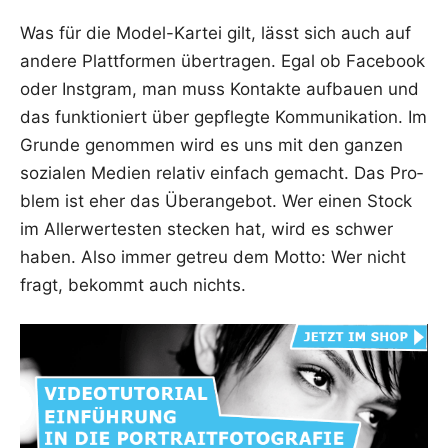
Was für die Model-Kar­tei gilt, lässt sich auch auf
ande­re Platt­for­men über­tra­gen. Egal ob Face­book
oder Inst­gram, man muss Kon­tak­te auf­bau­en und
das funk­tio­niert über gepfleg­te Kom­mu­ni­ka­ti­on. Im
Grun­de genom­men wird es uns mit den gan­zen
sozia­len Medi­en rela­tiv ein­fach gemacht. Das Pro­
blem ist eher das Über­an­ge­bot. Wer einen Stock
im Aller­wer­tes­ten ste­cken hat, wird es schwer
haben. Also immer getreu dem Mot­to: Wer nicht
fragt, bekommt auch nichts.