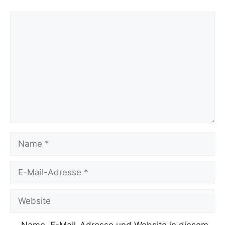
Kommentar
Name
E-
Mail-
Adresse
Website
Name, E-Mail-Adresse und Website in diesem