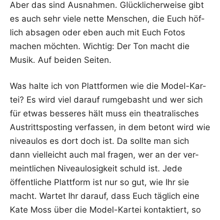
Aber das sind Aus­nah­men. Glück­li­cher­wei­se gibt
es auch sehr vie­le net­te Men­schen, die Euch höf­
lich absa­gen oder eben auch mit Euch Fotos
machen möch­ten. Wich­tig: Der Ton macht die
Musik. Auf bei­den Seiten.
Was hal­te ich von Platt­for­men wie die Model-Kar­
tei? Es wird viel dar­auf rum­ge­basht und wer sich
für etwas bes­se­res hält muss ein thea­tra­li­sches
Aus­tritts­pos­ting ver­fas­sen, in dem betont wird wie
niveau­los es dort doch ist. Da soll­te man sich
dann viel­leicht auch mal fra­gen, wer an der ver­
meint­li­chen Niveau­lo­sig­keit schuld ist. Jede
öffent­li­che Platt­form ist nur so gut, wie Ihr sie
macht. War­tet Ihr dar­auf, dass Euch täg­lich eine
Kate Moss über die Model-Kar­tei kon­tak­tiert, so