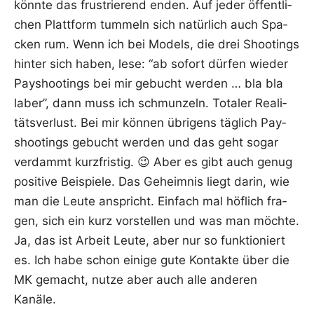
könn­te das frus­trie­rend enden. Auf jeder öffent­li­
chen Platt­form tum­meln sich natür­lich auch Spa­
cken rum. Wenn ich bei Models, die drei Shoo­tings
hin­ter sich haben, lese: “ab sofort dür­fen wie­der
Pay­shoo­tings bei mir gebucht wer­den … bla bla
laber”, dann muss ich schmun­zeln. Tota­ler Rea­li­
täts­ver­lust. Bei mir kön­nen übri­gens täg­lich Pay­
shoo­tings gebucht wer­den und das geht sogar
ver­dammt kurz­fris­tig. 😉 Aber es gibt auch genug
posi­ti­ve Bei­spie­le. Das Geheim­nis liegt dar­in, wie
man die Leu­te anspricht. Ein­fach mal höf­lich fra­
gen, sich ein kurz vor­stel­len und was man möch­te.
Ja, das ist Arbeit Leu­te, aber nur so funk­tio­niert
es. Ich habe schon eini­ge gute Kon­tak­te über die
MK gemacht, nut­ze aber auch alle ande­ren
Kanäle.