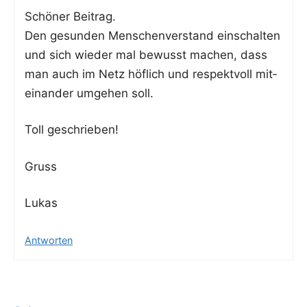
Schö­ner Beitrag.
Den gesun­den Men­schen­ver­stand ein­schal­ten
und sich wie­der mal bewusst machen, dass
man auch im Netz höf­lich und respekt­voll mit­
ein­an­der umge­hen soll.
Toll geschrie­ben!
Gruss
Lukas
Antworten