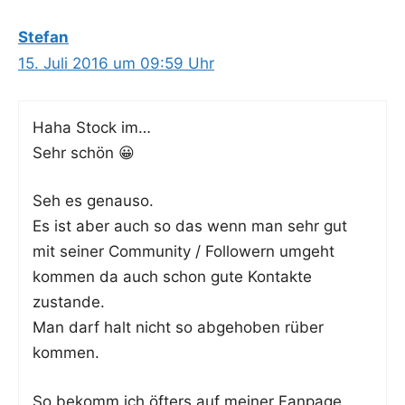
Stefan
15. Juli 2016 um 09:59 Uhr
Haha Stock im…
Sehr schön 😀
Seh es genauso.
Es ist aber auch so das wenn man sehr gut
mit sei­ner Com­mu­ni­ty / Fol­lo­wern umgeht
kom­men da auch schon gute Kon­tak­te
zustande.
Man darf halt nicht so abge­ho­ben rüber
kommen.
So bekomm ich öfters auf mei­ner Fan­page