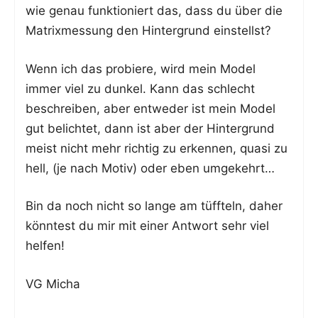
wie genau funk­tio­niert das, dass du über die
Matrix­mes­sung den Hin­ter­grund einstellst?
Wenn ich das pro­bie­re, wird mein Model
immer viel zu dun­kel. Kann das schlecht
beschrei­ben, aber ent­we­der ist mein Model
gut belich­tet, dann ist aber der Hin­ter­grund
meist nicht mehr rich­tig zu erken­nen, qua­si zu
hell, (je nach Motiv) oder eben umgekehrt…
Bin da noch nicht so lan­ge am tüff­teln, daher
könn­test du mir mit einer Ant­wort sehr viel
helfen!
VG Micha