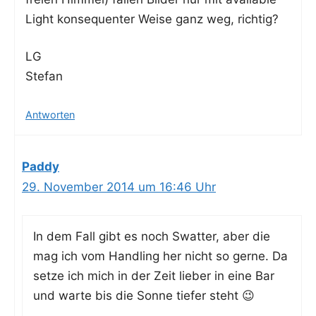
Light kon­se­quen­ter Wei­se ganz weg, richtig?
LG
Stefan
Antworten
Paddy
29. November 2014 um 16:46 Uhr
In dem Fall gibt es noch Swat­ter, aber die
mag ich vom Hand­ling her nicht so ger­ne. Da
set­ze ich mich in der Zeit lie­ber in eine Bar
und war­te bis die Son­ne tie­fer steht 😉