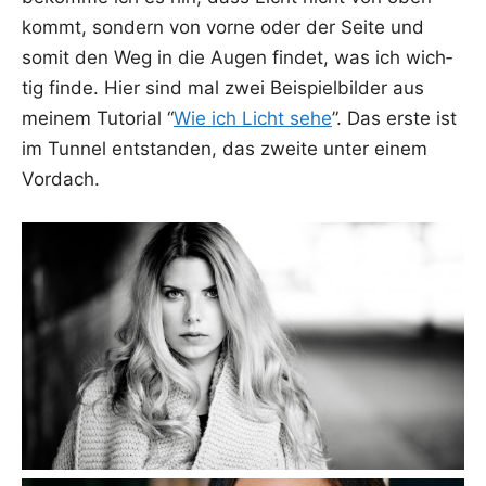
kommt, son­dern von vor­ne oder der Sei­te und
somit den Weg in die Augen fin­det, was ich wich­
tig fin­de. Hier sind mal zwei Bei­spiel­bil­der aus
mei­nem Tuto­ri­al “
Wie ich Licht sehe
”. Das ers­te ist
im Tun­nel ent­stan­den, das zwei­te unter einem
Vordach.