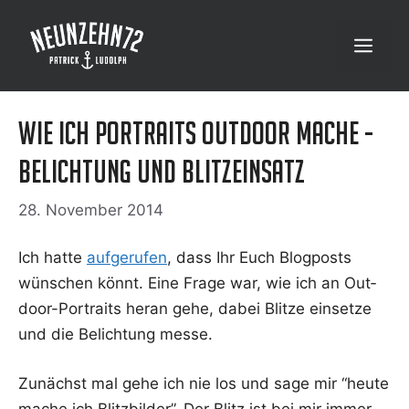
Zum
Inhalt
Menü
springen
Wie ich Portraits Outdoor mache -
Belichtung und Blitzeinsatz
28. November 2014
Ich hat­te
auf­ge­ru­fen
, dass Ihr Euch Blog­posts
wün­schen könnt. Eine Fra­ge war, wie ich an Out­
door-Por­traits her­an gehe, dabei Blit­ze ein­set­ze
und die Belich­tung messe.
Zunächst mal gehe ich nie los und sage mir “heu­te
mache ich Blitz­bil­der”. Der Blitz ist bei mir immer