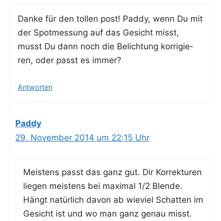
Dan­ke für den tol­len post! Pad­dy, wenn Du mit
der Spot­mes­sung auf das Gesicht misst,
musst Du dann noch die Belich­tung kor­ri­gie­
ren, oder passt es immer?
Antworten
Paddy
29. November 2014 um 22:15 Uhr
Meis­tens passt das ganz gut. Dir Kor­rek­tu­ren
lie­gen meis­tens bei maxi­mal 1/2 Blen­de.
Hängt natür­lich davon ab wie­viel Schat­ten im
Gesicht ist und wo man ganz genau misst.