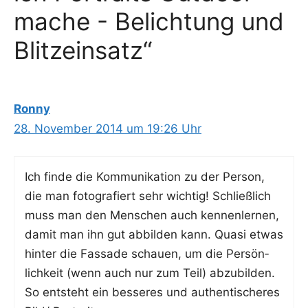
mache - Belichtung und
Blitzeinsatz“
Ronny
28. November 2014 um 19:26 Uhr
Ich fin­de die Kom­mu­ni­ka­ti­on zu der Per­son,
die man foto­gra­fiert sehr wich­tig! Schließ­lich
muss man den Men­schen auch ken­nen­ler­nen,
damit man ihn gut abbil­den kann. Qua­si etwas
hin­ter die Fas­sa­de schau­en, um die Per­sön­
lich­keit (wenn auch nur zum Teil) abzu­bil­den.
So ent­steht ein bes­se­res und authen­ti­sche­res