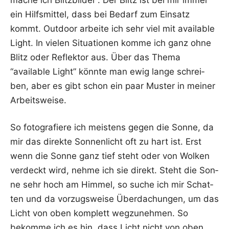
ein Hilfs­mit­tel, dass bei Bedarf zum Ein­satz
kommt. Out­door arbei­te ich sehr viel mit available
Light. In vie­len Situa­tio­nen kom­me ich ganz ohne
Blitz oder Reflek­tor aus. Über das The­ma
“available Light” könn­te man ewig lan­ge schrei­
ben, aber es gibt schon ein paar Mus­ter in mei­ner
Arbeitsweise.
So foto­gra­fie­re ich meis­tens gegen die Son­ne, da
mir das direk­te Son­nen­licht oft zu hart ist. Erst
wenn die Son­ne ganz tief steht oder von Wol­ken
ver­deckt wird, neh­me ich sie direkt. Steht die Son­
ne sehr hoch am Him­mel, so suche ich mir Schat­
ten und da vor­zugs­wei­se Über­da­chun­gen, um das
Licht von oben kom­plett weg­zu­neh­men. So
bekom­me ich es hin, dass Licht nicht von oben