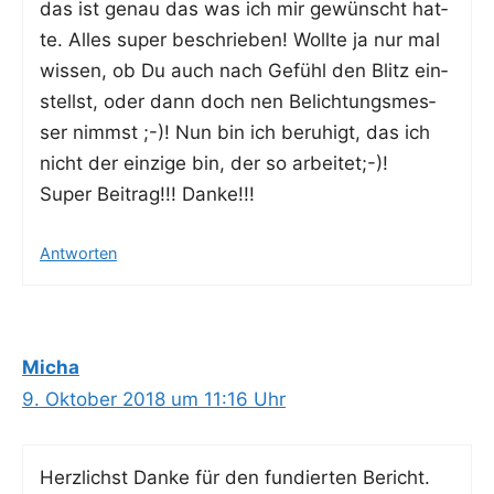
das ist genau das was ich mir gewünscht hat­
te. Alles super beschrie­ben! Woll­te ja nur mal
wis­sen, ob Du auch nach Gefühl den Blitz ein­
stellst, oder dann doch nen Belich­tungs­mes­
ser nimmst ;-)! Nun bin ich beru­higt, das ich
nicht der ein­zi­ge bin, der so arbeitet;-)!
Super Bei­trag!!! Danke!!!
Antworten
Micha
9. Oktober 2018 um 11:16 Uhr
Herz­lichst Dan­ke für den fun­dier­ten Bericht.