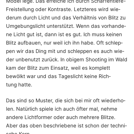
Model lege. Das errei­che ich durch Schär­fen­tie­fe-
Frei­stel­lung oder Kon­tras­te. Letz­te­res wird wie­
der­um durch Licht und das Ver­hält­nis von Blitz zu
Umge­bungs­licht unter­stützt. Wenn das vor­han­de­
ne Licht gut ist, dann ist es gut. Ich muss kei­nen
Blitz auf­bau­en, nur weil ich ihn habe. Oft schlep­
pen wir das Ding mit und schlep­pen es auch wie­
der unbe­nutzt zurück. In obi­gem Shoo­ting im Wald
kam der Blitz zum Ein­satz, weil es kom­plett
bewölkt war und das Tages­licht kei­ne Rich­
tung hatte.
Das sind so Mus­ter, die sich bei mir oft wie­der­ho­
len. Natür­lich spie­le ich auch öfter mal, neh­me
ande­re Licht­for­mer oder auch meh­re­re Blit­ze.
Aber das oben beschrie­be­ne ist schon der tech­ni­