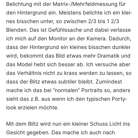
Belich­tung mit der Matrix-/Mehr­feld­mes­sung für
den Hin­ter­grund ein. Meis­tens belich­te ich ein klei­
nes biss­chen unter, so zwi­schen 2/3 bis 1 2/3
Blen­den. Das ist Gefühls­sa­che und dabei ver­las­se
ich mich auf den Moni­tor an der Kame­ra. Dadurch,
dass der Hin­ter­grund ein klei­nes biss­chen dunk­ler
wird, bekommt das Bild etwas mehr Dra­ma­tik und
das Model hebt sich bes­ser ab. Ich ver­su­che aber
das Ver­hält­nis nicht zu krass wer­den zu las­sen, so
dass der Blitz etwas sub­ti­ler bleibt. Zumin­dest
mache ich das bei “nor­ma­len” Por­traits so, anders
sieht das z.B. aus wenn ich den typi­schen Por­ty­
look erzie­len möchte.
Mit dem Blitz wird nun ein klei­ner Schuss Licht ins
Gesicht gege­ben. Das mache ich auch nach