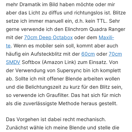
mehr Dra­ma­tik im Bild haben möch­te oder mir
aber das Licht zu dif­fus und rich­tungs­los ist. Blit­ze
set­ze ich immer manu­ell ein, d.h. kein TTL. Sehr
ger­ne ver­wen­de ich den Elin­chrom Qua­dra Ran­ger
mit der
70cm Deep Octa­box
oder dem
Maxi­li­
te
. Wenn es mobi­ler sein soll, kommt aber auch
häu­fig ein Auf­steck­blitz mit der
60cm
oder
70cm
SMDV
Soft­box (Ama­zon Link) zum Ein­satz. Von
der Ver­wen­dung von Super­sync bin ich kom­plett
ab. Soll­te ich mit offe­ner Blen­de arbei­ten wol­len
und die Belich­tungs­zeit zu kurz für den Blitz sein,
so ver­wen­de ich Grau­fil­ter. Das hat sich für mich
als die zuver­läs­sigs­te Metho­de her­aus gestellt.
Das Vor­ge­hen ist dabei recht mecha­nisch.
Zunächst wäh­le ich mei­ne Blen­de und stel­le die