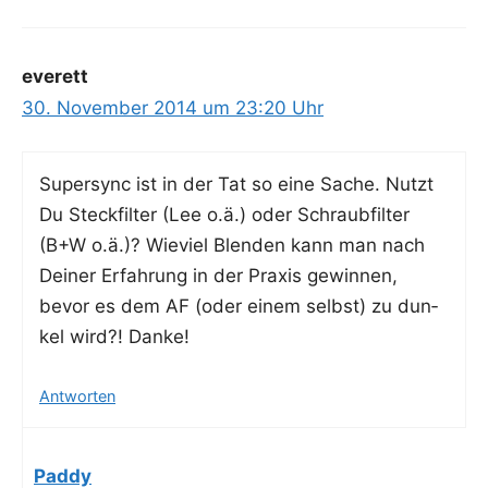
everett
30. November 2014 um 23:20 Uhr
Super­sync ist in der Tat so eine Sache. Nutzt
Du Steck­fil­ter (Lee o.ä.) oder Schraub­fil­ter
(B+W o.ä.)? Wie­viel Blen­den kann man nach
Dei­ner Erfah­rung in der Pra­xis gewin­nen,
bevor es dem AF (oder einem selbst) zu dun­
kel wird?! Danke!
Antworten
Paddy