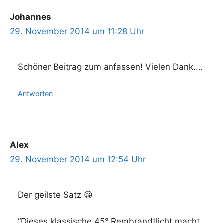
Johannes
29. November 2014 um 11:28 Uhr
Schö­ner Bei­trag zum anfas­sen! Vie­len Dank.…
Antworten
Alex
29. November 2014 um 12:54 Uhr
Der geils­te Satz 😀
“Die­ses klas­si­sche 45° Rem­brandt­licht macht