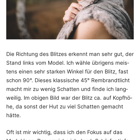
Die Rich­tung des Blit­zes erkennt man sehr gut, der
Stand links vom Model. Ich wäh­le übri­gens meis­
tens einen sehr star­ken Win­kel für den Blitz, fast
schon 90°. Die­ses klas­si­sche 45° Rem­brandt­licht
macht mir zu wenig Schat­ten und fin­de ich lang­
wei­lig. Im obi­gen Bild war der Blitz ca. auf Kopf­hö­
he, da sonst der Hut zu viel Schat­ten gemacht
hätte.
Oft ist mir wich­tig, dass ich den Fokus auf das