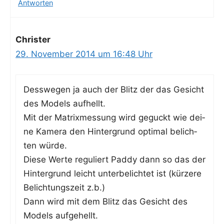
Antworten
Christer
29. November 2014 um 16:48 Uhr
Dess­we­gen ja auch der Blitz der das Gesicht
des Models aufhellt.
Mit der Matrix­mes­sung wird geguckt wie dei­
ne Kame­ra den Hin­ter­grund opti­mal belich­
ten würde.
Die­se Wer­te regu­liert Pad­dy dann so das der
Hin­ter­grund leicht unter­be­lich­tet ist (kür­ze­re
Belich­tungs­zeit z.b.)
Dann wird mit dem Blitz das Gesicht des
Models aufgehellt.