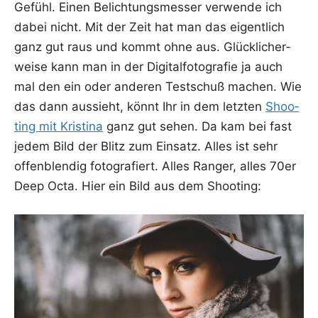
Gefühl. Einen Belich­tungs­mes­ser ver­wen­de ich
dabei nicht. Mit der Zeit hat man das eigent­lich
ganz gut raus und kommt ohne aus. Glück­li­cher­
wei­se kann man in der Digi­tal­fo­to­gra­fie ja auch
mal den ein oder ande­ren Test­schuß machen. Wie
das dann aus­sieht, könnt Ihr in dem letz­ten
Shoo­
ting mit Kris­ti­na
ganz gut sehen. Da kam bei fast
jedem Bild der Blitz zum Ein­satz. Alles ist sehr
offen­blen­dig foto­gra­fiert. Alles Ran­ger, alles 70er
Deep Octa. Hier ein Bild aus dem Shooting: