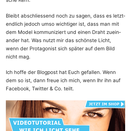
sche Kern.
Bleibt abschlies­send noch zu sagen, dass es letzt­
end­lich jedoch umso wich­ti­ger ist, dass man mit
dem Model kom­mu­ni­ziert und einen Draht zuein­
an­der hat. Was nutzt mir das schöns­te Licht,
wenn der Prot­ago­nist sich spä­ter auf dem Bild
nicht mag.
Ich hof­fe der Blog­post hat Euch gefal­len. Wenn
dem so ist, dann freue ich mich, wenn Ihr ihn auf
Face­book, Twit­ter & Co. teilt.