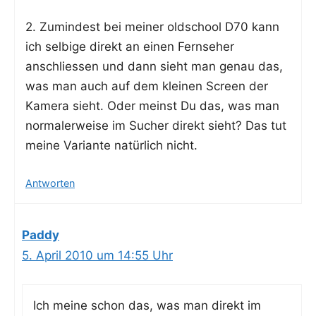
2. Zumin­dest bei mei­ner old­school D70 kann
ich sel­bi­ge direkt an einen Fern­se­her
anschlies­sen und dann sieht man genau das,
was man auch auf dem klei­nen Screen der
Kame­ra sieht. Oder meinst Du das, was man
nor­ma­ler­wei­se im Sucher direkt sieht? Das tut
mei­ne Vari­an­te natür­lich nicht.
Antworten
Paddy
5. April 2010 um 14:55 Uhr
Ich mei­ne schon das, was man direkt im