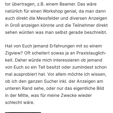
tor über­tra­gen, z.B. einem Bea­mer. Das wäre
natür­lich für einen Work­shop geni­al, da man dann
auch direkt die Mess­fel­der und diver­sen Anzei­gen
in Groß anzei­gen könn­te und die Teil­neh­mer direkt
sehen wür­den was man selbst gera­de beschreibt.
Hat von Euch jemand Erfah­run­gen mit so einem
Zig­view? Oft schei­tert sowas ja an Pra­xis­taug­lich­
keit. Daher wür­de mich inter­es­sie­ren ob jemand
von Euch so ein Teil besitzt oder zumin­dest schon
mal aus­pro­biert hat. Vor allem möch­te ich wis­sen,
ob ich den gan­zen Sucher inkl. der Anzei­gen am
unte­ren Rand sehe, oder nur das eigent­li­che Bild
in der Mit­te, was für mei­ne Zwe­cke wie­der
schlecht wäre.