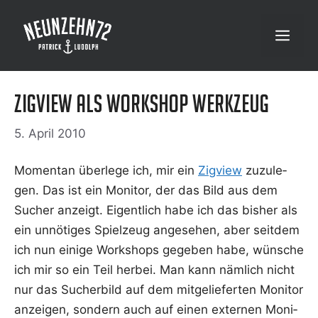
Zum
Inhalt
Menü
springen
Zigview als Workshop Werkzeug
5. April 2010
Momen­tan über­le­ge ich, mir ein
Zig­view
zuzu­le­
gen. Das ist ein Moni­tor, der das Bild aus dem
Sucher anzeigt. Eigent­lich habe ich das bis­her als
ein unnö­ti­ges Spiel­zeug ange­se­hen, aber seit­dem
ich nun eini­ge Work­shops gege­ben habe, wün­sche
ich mir so ein Teil her­bei. Man kann näm­lich nicht
nur das Sucher­bild auf dem mit­ge­lie­fer­ten Moni­tor
anzei­gen, son­dern auch auf einen exter­nen Moni­