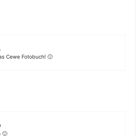
,
das Cewe Fotobuch! 🙂
h
 🙂