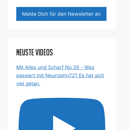
Mel­de Dich für den News­let­ter an
Neuste Videos
Mit Alles und Scharf No 29 - Was
passiert mit Neunzehn72? Es hat sich
viel getan.