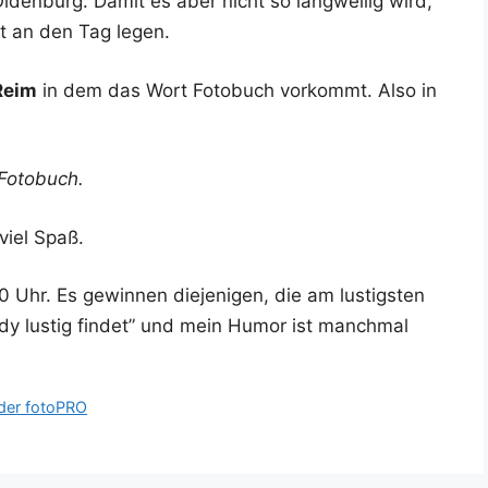
den­burg. Damit es aber nicht so lang­wei­lig wird,
tät an den Tag legen.
 Reim
in dem das Wort Foto­buch vor­kommt. Also in
 Fotobuch.
viel Spaß.
Uhr. Es gewin­nen die­je­ni­gen, die am lus­tigs­ten
­dy lus­tig fin­det” und mein Humor ist manch­mal
 der fotoPRO