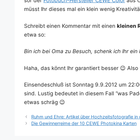
sor der
Foto­buch-Her­stel­ler CEWE Color
aus Ol
müsst Ihr die­ses mal ein klein wenig Krea­ti­vi­
Schreibt einen Kom­men­tar mit einen
klei­nen
etwa so:
Bin ich bei Oma zu Besuch, schenk ich Ihr ein
Haha, das könnt Ihr garan­tiert bes­ser 😉 Also 
Ein­sen­de­schluß ist Sonn­tag 9.9.2012 um 22:00 
sind. Lus­tig bedeu­tet in die­sem Fall “was Pad
etwas schräg 😉
Ruhm und Ehre: Artikel über Hochzeitsfotografie in
Die Gewinnerreime der 10 CEWE Photokina Karten