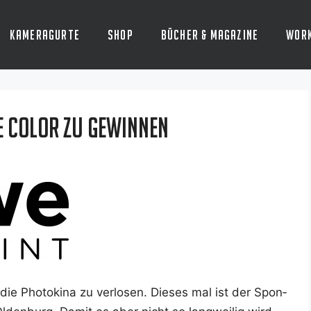
Kameragurte
Shop
Bücher & Magazine
Wor
E Color zu gewinnen
e Pho­to­ki­na zu ver­lo­sen. Die­ses mal ist der Spon­