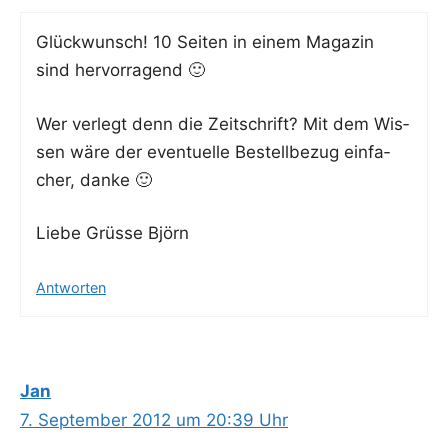
Glück­wunsch! 10 Sei­ten in einem Maga­zin
sind hervorragend 🙂
Wer ver­legt denn die Zeit­schrift? Mit dem Wis­
sen wäre der even­tu­el­le Bestell­be­zug ein­fa­
cher, danke 🙂
Lie­be Grüs­se Björn
Antworten
Jan
7. September 2012 um 20:39 Uhr