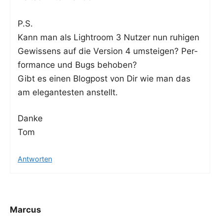
P.S.
Kann man als Ligh­t­room 3 Nut­zer nun ruhi­gen
Gewis­sens auf die Ver­si­on 4 umstei­gen? Per­
for­mance und Bugs behoben?
Gibt es einen Blog­post von Dir wie man das
am ele­gan­tes­ten anstellt.
Dan­ke
Tom
Antworten
Marcus