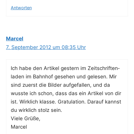
Antworten
Marcel
7. September 2012 um 08:35 Uhr
Ich habe den Arti­kel ges­tern im Zeit­schrif­ten­
la­den im Bahn­hof gese­hen und gele­sen. Mir
sind zuerst die Bil­der auf­ge­fal­len, und da
wuss­te ich schon, dass das ein Arti­kel von dir
ist. Wirk­lich klas­se. Gra­tu­la­ti­on. Dar­auf kannst
du wirk­lich stolz sein.
Vie­le Grüße,
Marcel