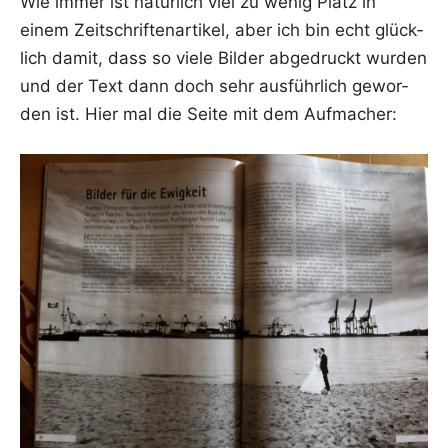
Wie immer ist natür­lich viel zu wenig Platz in
einem Zeit­schrif­ten­ar­ti­kel, aber ich bin echt glück­
lich damit, dass so vie­le Bil­der abge­druckt wur­den
und der Text dann doch sehr aus­führ­lich gewor­
den ist. Hier mal die Sei­te mit dem Aufmacher: