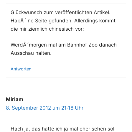
Glück­wunsch zum ver­öf­fent­lich­ten Artikel.
HabÂ´ ne Sei­te gefun­den. Aller­dings kommt
die mir ziem­lich chi­ne­sisch vor:
WerdÂ´morgen mal am Bahn­hof Zoo danach
Aus­schau halten.
Antworten
Miriam
8. September 2012 um 21:18 Uhr
Hach ja, das hät­te ich ja mal eher sehen sol­