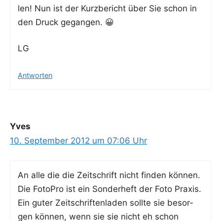
len! Nun ist der Kurz­be­richt über Sie schon in
den Druck gegangen. 😀
LG
Antworten
Yves
10. September 2012 um 07:06 Uhr
An alle die die Zeit­schrift nicht fin­den kön­nen.
Die Foto­Pro ist ein Son­der­heft der Foto Pra­xis.
Ein guter Zeit­schrif­ten­la­den soll­te sie besor­
gen kön­nen, wenn sie sie nicht eh schon