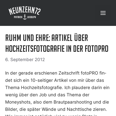
Zum
Inhalt
Menü
springen
Ruhm und Ehre: Artikel über
Hochzeitsfotografie in der fotoPRO
6. September 2012
In der gera­de erschie­nen Zeit­schrift foto­PRO fin­
det sich ein 10-sei­ti­ger Arti­kel von mir über das
The­ma Hoch­zeits­fo­to­gra­fie. Ich plau­de­re dar­in ein
wenig über den Job und das The­ma der
Moneyshots, also dem Braut­paar­shoo­ting und die
Bil­der, die spä­ter Wän­de und Nacht­ti­sche zie­ren.