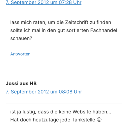
7. September 2012 um 07:28 Uhr
lass mich raten, um die Zeit­schrift zu fin­den
soll­te ich mal in den gut sor­tier­ten Fach­han­del
schauen?
Antworten
Jossi aus HB
7. September 2012 um 08:08 Uhr
ist ja lus­tig, dass die kei­ne Web­site haben…
Hat doch heut­zu­ta­ge jede Tankstelle 🙂