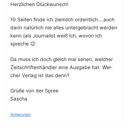
Herz­li­chen Glückwunsch!
10 Sei­ten fin­de ich ziem­lich ordentlich.…auch
dar­in natür­lich nie alles unter­ge­bracht wer­den
kann (als Jour­na­list weiß ich, wovon ich
spreche 😉
Da muss ich doch gleich mal sehen, wel­cher
Zeit­schrif­ten­händ­ler eine Aus­ga­be hat. Wel­
cher Ver­lag ist das denn?
Grü­ße von der Spree
Sascha
Antworten