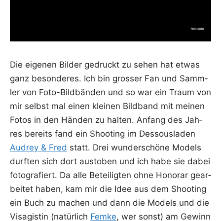
Die eige­nen Bil­der gedruckt zu sehen hat etwas
ganz beson­de­res. Ich bin gros­ser Fan und Samm­
ler von Foto-Bild­bän­den und so war ein Traum von
mir selbst mal einen klei­nen Bild­band mit mei­nen
Fotos in den Hän­den zu hal­ten. Anfang des Jah­
res bereits fand ein Shoo­ting im Des­sous­la­den
Audrey & Fred
statt. Drei wun­der­schö­ne Models
durf­ten sich dort aus­to­ben und ich habe sie dabei
foto­gra­fiert. Da alle Betei­lig­ten ohne Hono­rar gear­
bei­tet haben, kam mir die Idee aus dem Shoo­ting
ein Buch zu machen und dann die Models und die
Visa­gis­tin (natür­lich
Fem­ke
, wer sonst) am Gewinn