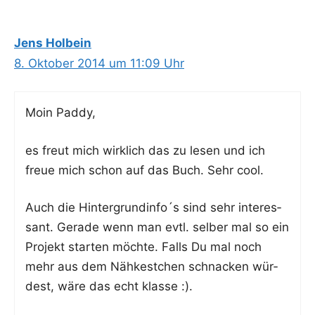
Jens Holbein
8. Oktober 2014 um 11:09 Uhr
Moin Pad­dy,
es freut mich wirk­lich das zu lesen und ich
freue mich schon auf das Buch. Sehr cool.
Auch die Hintergrundinfo´s sind sehr inter­es­
sant. Gera­de wenn man evtl. sel­ber mal so ein
Pro­jekt star­ten möch­te. Falls Du mal noch
mehr aus dem Näh­kest­chen schna­cken wür­
dest, wäre das echt klasse :).