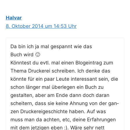
Halvar
8. Oktober 2014 um 14:53 Uhr
Da bin ich ja mal gespannt wie das
Buch wird 🙂
Könn­test du evtl. mal einen Blog­ein­trag zum
The­ma Dru­cke­rei schrei­ben. Ich den­ke das
könn­te für ein paar Leu­te inter­es­sant sein, die
schon län­ger mal über­le­gen ein Buch zu
gestal­ten, aber am Ende dann doch dar­an
schei­tern, dass sie kei­ne Ahnung von der gan­
zen Dru­cke­rei­ge­schich­te haben. Auf was
muss man da ach­ten, etc, dei­ne Erfah­run­gen
mit dem jet­zi­gen eben :). Wäre sehr nett