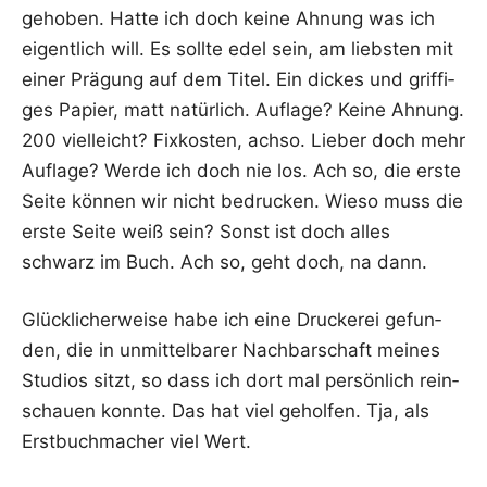
ge­ho­ben. Hat­te ich doch kei­ne Ahnung was ich
eigent­lich will. Es soll­te edel sein, am liebs­ten mit
einer Prä­gung auf dem Titel. Ein dickes und grif­fi­
ges Papier, matt natür­lich. Auf­la­ge? Kei­ne Ahnung.
200 viel­leicht? Fix­kos­ten, ach­so. Lie­ber doch mehr
Auf­la­ge? Wer­de ich doch nie los. Ach so, die ers­te
Sei­te kön­nen wir nicht bedru­cken. Wie­so muss die
ers­te Sei­te weiß sein? Sonst ist doch alles
schwarz im Buch. Ach so, geht doch, na dann.
Glück­li­cher­wei­se habe ich eine Dru­cke­rei gefun­
den, die in unmit­tel­ba­rer Nach­bar­schaft mei­nes
Stu­di­os sitzt, so dass ich dort mal per­sön­lich rein­
schau­en konn­te. Das hat viel gehol­fen. Tja, als
Erst­buch­ma­cher viel Wert.