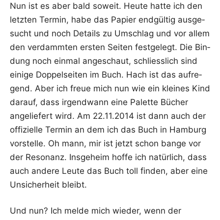
Nun ist es aber bald soweit. Heu­te hat­te ich den
letz­ten Ter­min, habe das Papier end­gül­tig aus­ge­
sucht und noch Details zu Umschlag und vor allem
den ver­damm­ten ers­ten Sei­ten fest­ge­legt. Die Bin­
dung noch ein­mal ange­schaut, schliess­lich sind
eini­ge Dop­pel­sei­ten im Buch. Hach ist das auf­re­
gend. Aber ich freue mich nun wie ein klei­nes Kind
dar­auf, dass irgend­wann eine Palet­te Bücher
ange­lie­fert wird. Am 22.11.2014 ist dann auch der
offi­zi­el­le Ter­min an dem ich das Buch in Ham­burg
vor­stel­le. Oh mann, mir ist jetzt schon ban­ge vor
der Reso­nanz. Ins­ge­heim hof­fe ich natür­lich, dass
auch ande­re Leu­te das Buch toll fin­den, aber eine
Unsi­cher­heit bleibt.
Und nun? Ich mel­de mich wie­der, wenn der