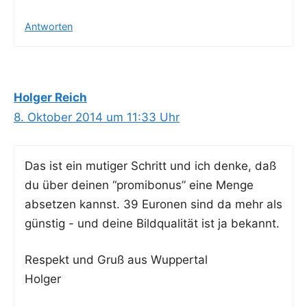
Antworten
Holger Reich
8. Oktober 2014 um 11:33 Uhr
Das ist ein muti­ger Schritt und ich den­ke, daß
du über dei­nen “pro­mi­bo­nus” eine Men­ge
abset­zen kannst. 39 Euro­nen sind da mehr als
güns­tig - und dei­ne Bild­qua­li­tät ist ja bekannt.
Respekt und Gruß aus Wuppertal
Holger