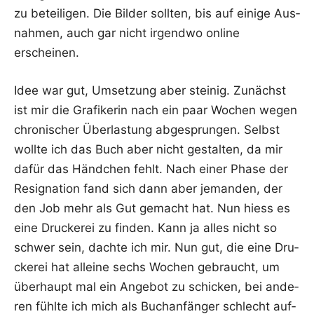
zu betei­li­gen. Die Bil­der soll­ten, bis auf eini­ge Aus­
nah­men, auch gar nicht irgend­wo online
erscheinen.
Idee war gut, Umset­zung aber stei­nig. Zunächst
ist mir die Gra­fi­ke­rin nach ein paar Wochen wegen
chro­ni­scher Über­las­tung abge­sprun­gen. Selbst
woll­te ich das Buch aber nicht gestal­ten, da mir
dafür das Händ­chen fehlt. Nach einer Pha­se der
Resi­gna­ti­on fand sich dann aber jeman­den, der
den Job mehr als Gut gemacht hat. Nun hiess es
eine Dru­cke­rei zu fin­den. Kann ja alles nicht so
schwer sein, dach­te ich mir. Nun gut, die eine Dru­
cke­rei hat allei­ne sechs Wochen gebraucht, um
über­haupt mal ein Ange­bot zu schi­cken, bei ande­
ren fühl­te ich mich als Buch­an­fän­ger schlecht auf­