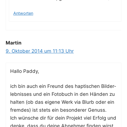
Antworten
Martin
9. Oktober 2014 um 11:13 Uhr
Hal­lo Paddy,
ich bin auch ein Freund des hap­ti­schen Bil­d­er­
leb­nis­ses und ein Foto­buch in den Hän­den zu
hal­ten (ob das eige­ne Werk via Blurb oder ein
frem­des) ist stets ein beson­de­rer Genuss.
Ich wün­sche dir für dein Pro­jekt viel Erfolg und
den­ke, dass du dei­ne Abneh­mer fin­den wirst.