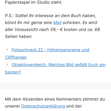
Papier­sta­pel im Stu­dio steht.
P.S.: Soll­tet Ihr Inter­es­se an dem Buch haben,
könnt Ihr mir ger­ne eine
Mail
schi­cken. Es wird
aller Vor­aus­sicht nach 39,- € kos­ten und ca. 68
Sei­ten haben.
Fotoschnack 22 - Höhenpanorama und
Cliffhanger
Objektivvergleich. Welches Bild gefällt Euch am
besten?
Mit dem Absenden eines Kommentars stimmst du
unserer
Datenschutzerklärung
und der