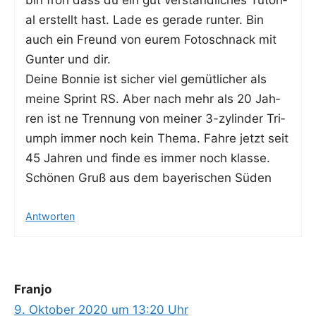
bin froh dass du ein gut ver­ständ­li­ches Tuto­ri­
al erstellt hast. Lade es gera­de run­ter. Bin
auch ein Freund von eurem Foto­schnack mit
Gun­ter und dir.
Dei­ne Bon­nie ist sicher viel gemüt­li­cher als
mei­ne Sprint RS. Aber nach mehr als 20 Jah­
ren ist ne Tren­nung von mei­ner 3-zylin­der Tri­
umph immer noch kein The­ma. Fah­re jetzt seit
45 Jah­ren und fin­de es immer noch klasse.
Schö­nen Gruß aus dem baye­ri­schen Süden
Antworten
Franjo
9. Oktober 2020 um 13:20 Uhr