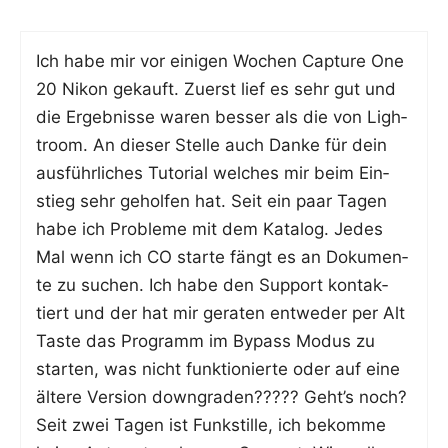
Ich habe mir vor eini­gen Wochen Cap­tu­re One
20 Nikon gekauft. Zuerst lief es sehr gut und
die Ergeb­nis­se waren bes­ser als die von Ligh­
t­room. An die­ser Stel­le auch Dan­ke für dein
aus­führ­li­ches Tuto­ri­al wel­ches mir beim Ein­
stieg sehr gehol­fen hat. Seit ein paar Tagen
habe ich Pro­ble­me mit dem Kata­log. Jedes
Mal wenn ich CO star­te fängt es an Doku­men­
te zu suchen. Ich habe den Sup­port kon­tak­
tiert und der hat mir gera­ten ent­we­der per Alt
Tas­te das Pro­gramm im Bypass Modus zu
star­ten, was nicht funk­tio­nier­te oder auf eine
älte­re Ver­si­on down­gra­den????? Geht’s noch?
Seit zwei Tagen ist Funk­stil­le, ich bekom­me