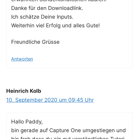
Dan­ke für den Downloadlink.
Ich schät­ze Dei­ne Inputs.
Wei­ter­hin viel Erfolg und alles Gute!
Freund­li­che Grüsse
Antworten
Heinrich Kolb
10. September 2020 um 09:45 Uhr
Hal­lo Paddy,
bin gera­de auf Cap­tu­re One umge­stie­gen und