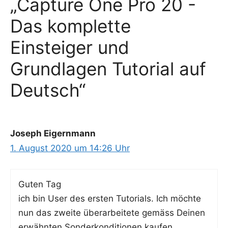
„Capture One Pro 20 -
Das komplette
Einsteiger und
Grundlagen Tutorial auf
Deutsch“
Joseph Eigernmann
1. August 2020 um 14:26 Uhr
Guten Tag
ich bin User des ers­ten Tuto­ri­als. Ich möch­te
nun das zwei­te über­ar­bei­te­te gemäss Dei­nen
erwähn­ten Son­der­kon­di­tio­nen kaufen.