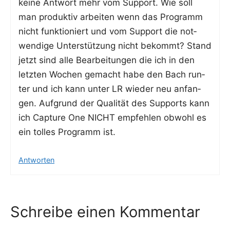
kei­ne Ant­wort mehr vom Sup­port. Wie soll
man pro­duk­tiv arbei­ten wenn das Pro­gramm
nicht funk­tio­niert und vom Sup­port die not­
wen­di­ge Unter­stüt­zung nicht bekommt? Stand
jetzt sind alle Bear­bei­tun­gen die ich in den
letz­ten Wochen gemacht habe den Bach run­
ter und ich kann unter LR wie­der neu anfan­
gen. Auf­grund der Qua­li­tät des Sup­ports kann
ich Cap­tu­re One NICHT emp­feh­len obwohl es
ein tol­les Pro­gramm ist.
Antworten
Schreibe einen Kommentar