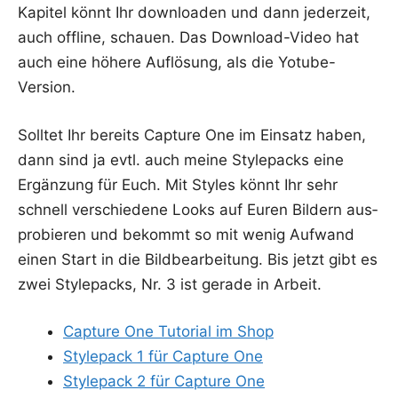
Kapi­tel könnt Ihr down­loa­den und dann jeder­zeit,
auch off­line, schau­en. Das Down­load-Video hat
auch eine höhe­re Auf­lö­sung, als die Yotube-
Version.
Soll­tet Ihr bereits Cap­tu­re One im Ein­satz haben,
dann sind ja evtl. auch mei­ne Sty­le­packs eine
Ergän­zung für Euch. Mit Styl­es könnt Ihr sehr
schnell ver­schie­de­ne Looks auf Euren Bil­dern aus­
pro­bie­ren und bekommt so mit wenig Auf­wand
einen Start in die Bild­be­ar­bei­tung. Bis jetzt gibt es
zwei Sty­le­packs, Nr. 3 ist gera­de in Arbeit.
Cap­tu­re One Tuto­ri­al im Shop
Sty­le­pack 1 für Cap­tu­re One
Sty­le­pack 2 für Cap­tu­re One