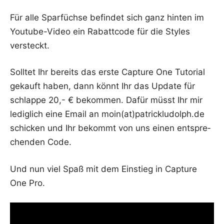
Für alle Spar­füch­se befin­det sich ganz hin­ten im
You­tube-Video ein Rabatt­code für die Styl­es
versteckt.
Soll­tet Ihr bereits das ers­te Cap­tu­re One Tuto­ri­al
gekauft haben, dann könnt Ihr das Update für
schlap­pe 20,- € bekom­men. Dafür müsst Ihr mir
ledig­lich eine Email an moin(at)patrickludolph.de
schi­cken und Ihr bekommt von uns einen ent­spre­
chen­den Code.
Und nun viel Spaß mit dem Ein­stieg in Cap­tu­re
One Pro.