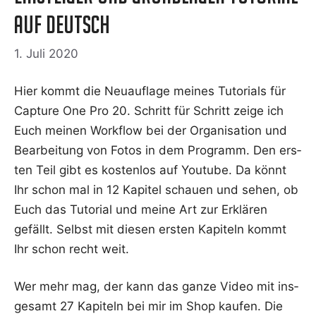
auf Deutsch
1. Juli 2020
Hier kommt die Neu­auf­la­ge mei­nes Tuto­ri­als für
Cap­tu­re One Pro 20. Schritt für Schritt zei­ge ich
Euch mei­nen Work­flow bei der Orga­ni­sa­ti­on und
Bear­bei­tung von Fotos in dem Pro­gramm. Den ers­
ten Teil gibt es kos­ten­los auf You­tube. Da könnt
Ihr schon mal in 12 Kapi­tel schau­en und sehen, ob
Euch das Tuto­ri­al und mei­ne Art zur Erklä­ren
gefällt. Selbst mit die­sen ers­ten Kapi­teln kommt
Ihr schon recht weit.
Wer mehr mag, der kann das gan­ze Video mit ins­
ge­samt 27 Kapi­teln bei mir im Shop kau­fen. Die