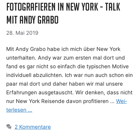
Fotografieren in New York - Talk
mit Andy Grabo
28. Mai 2019
Mit Andy Grabo habe ich mich über New York
unter­hal­ten. Andy war zum ers­ten mal dort und
fand es gar nicht so ein­fach die typi­schen Moti­ve
indi­vi­du­ell abzu­lich­ten. Ich war nun auch schon ein
paar mal dort und daher haben wir mal unse­re
Erfah­run­gen aus­ge­tauscht. Wir den­ken, dass nicht
nur New York Rei­sen­de davon pro­fi­tie­ren …
Wei­
ter­le­sen …
2 Kommentare