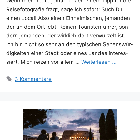
Wenn mich heu­te jemand nach einem Tipp für die
Rei­se­fo­to­gra­fie fragt, sage ich sofort: Such Dir
einen Local! Also einen Ein­hei­mi­schen, jeman­den
der an dem Ort lebt. Kei­nen Tou­ris­ten­füh­rer, son­
dern jeman­den, der wirk­lich dort ver­wur­zelt ist.
Ich bin nicht so sehr an den typi­schen Sehens­wür­
dig­kei­ten einer Stadt oder eines Lan­des inter­es­
siert. Mich rei­zen vor allem …
Wei­ter­le­sen …
3 Kommentare