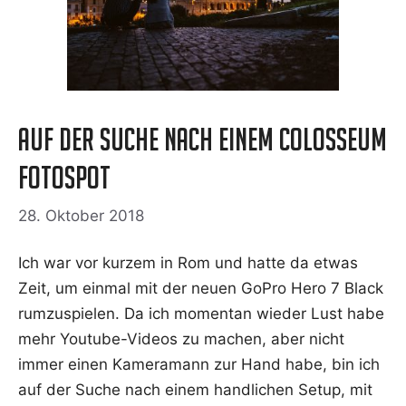
Auf der Suche nach einem Colosseum
Fotospot
28. Oktober 2018
Ich war vor kur­zem in Rom und hat­te da etwas
Zeit, um ein­mal mit der neu­en GoPro Hero 7 Black
rum­zu­spie­len. Da ich momen­tan wie­der Lust habe
mehr You­­tu­be-Vide­os zu machen, aber nicht
immer einen Kame­ra­mann zur Hand habe, bin ich
auf der Suche nach einem hand­li­chen Set­up, mit