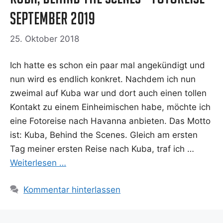
September 2019
25. Oktober 2018
Ich hat­te es schon ein paar mal ange­kün­digt und
nun wird es end­lich kon­kret. Nach­dem ich nun
zwei­mal auf Kuba war und dort auch einen tol­len
Kon­takt zu einem Ein­hei­mi­schen habe, möch­te ich
eine Fotorei­se nach Havan­na anbie­ten. Das Mot­to
ist: Kuba, Behind the Sce­nes. Gleich am ers­ten
Tag mei­ner ers­ten Rei­se nach Kuba, traf ich …
Wei­ter­le­sen …
Kommentar hinterlassen