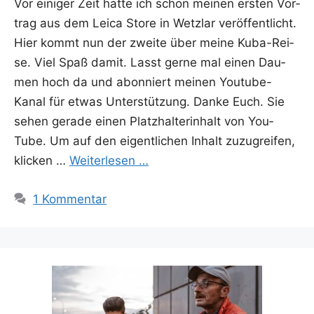
Vor eini­ger Zeit hat­te ich schon mei­nen ers­ten Vor­
trag aus dem Lei­ca Store in Wetz­lar ver­öf­fent­licht.
Hier kommt nun der zwei­te über mei­ne Kuba-Rei­­
se. Viel Spaß damit. Lasst ger­ne mal einen Dau­
men hoch da und abon­niert mei­nen You­­tu­be-
Kanal für etwas Unter­stüt­zung. Dan­ke Euch. Sie
sehen gera­de einen Platz­hal­ter­in­halt von You­
Tube. Um auf den eigent­li­chen Inhalt zuzu­grei­fen,
kli­cken …
Wei­ter­le­sen …
1 Kommentar