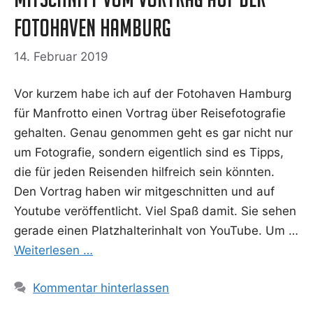
Fotohaven Hamburg
14. Februar 2019
Vor kur­zem habe ich auf der Foto­ha­ven Ham­burg
für Man­frot­to einen Vor­trag über Rei­se­fo­to­gra­fie
gehal­ten. Genau genom­men geht es gar nicht nur
um Foto­gra­fie, son­dern eigent­lich sind es Tipps,
die für jeden Rei­sen­den hilf­reich sein könn­ten.
Den Vor­trag haben wir mit­ge­schnit­ten und auf
You­tube ver­öf­fent­licht. Viel Spaß damit. Sie sehen
gera­de einen Platz­hal­ter­in­halt von You­Tube. Um …
Wei­ter­le­sen …
Kommentar hinterlassen