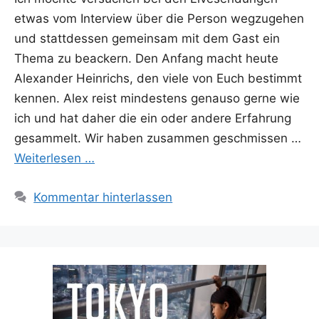
etwas vom Inter­view über die Per­son weg­zu­ge­hen
und statt­des­sen gemein­sam mit dem Gast ein
The­ma zu beackern. Den Anfang macht heu­te
Alex­an­der Hein­richs, den vie­le von Euch bestimmt
ken­nen. Alex reist min­des­tens genau­so ger­ne wie
ich und hat daher die ein oder ande­re Erfah­rung
gesam­melt. Wir haben zusam­men geschmis­sen …
Wei­ter­le­sen …
Kommentar hinterlassen