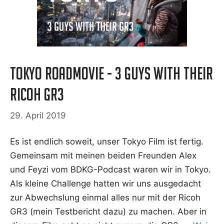
Tokyo Roadmovie - 3 Guys with their
Ricoh GR3
29. April 2019
Es ist end­lich soweit, unser Tokyo Film ist fer­tig.
Gemein­sam mit mei­nen bei­den Freun­den Alex
und Feyzi vom BDKG-Pod­­cast waren wir in Tokyo.
Als klei­ne Chall­enge hat­ten wir uns aus­ge­dacht
zur Abwechs­lung ein­mal alles nur mit der Ricoh
GR3 (mein Test­be­richt dazu) zu machen. Aber in