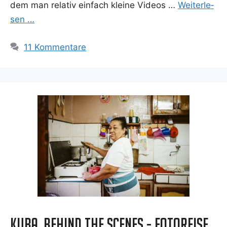
dem man rela­tiv ein­fach klei­ne Vide­os …
Wei­ter­le­
sen …
11 Kommentare
Kuba, Behind the Scenes - Fotoreise