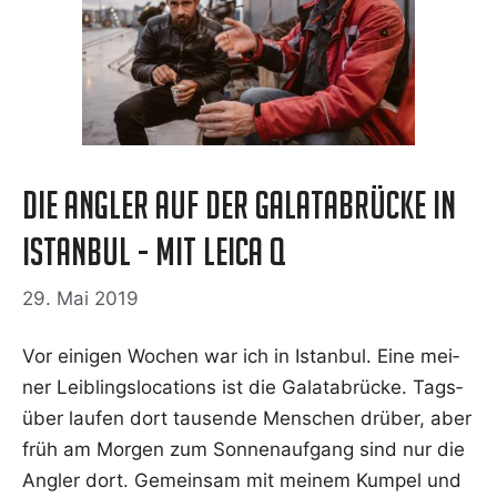
Die Angler auf der Galatabrücke in
Istanbul - mit Leica Q
29. Mai 2019
Vor eini­gen Wochen war ich in Istan­bul. Eine mei­
ner Leib­lings­lo­ca­ti­ons ist die Galat­a­b­rü­cke. Tags­
über lau­fen dort tau­sen­de Men­schen drü­ber, aber
früh am Mor­gen zum Son­nen­auf­gang sind nur die
Ang­ler dort. Gemein­sam mit mei­nem Kum­pel und