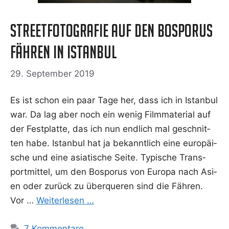
Streetfotografie auf den Bosporus
Fähren in Istanbul
29. September 2019
Es ist schon ein paar Tage her, dass ich in Istan­bul
war. Da lag aber noch ein wenig Film­ma­te­ri­al auf
der Fest­plat­te, das ich nun end­lich mal geschnit­
ten habe. Istan­bul hat ja bekannt­lich eine euro­päi­
sche und eine asia­ti­sche Sei­te. Typi­sche Trans­
port­mit­tel, um den Bos­po­rus von Euro­pa nach Asi­
en oder zurück zu über­que­ren sind die Fäh­ren.
Vor …
Wei­ter­le­sen …
7 Kommentare