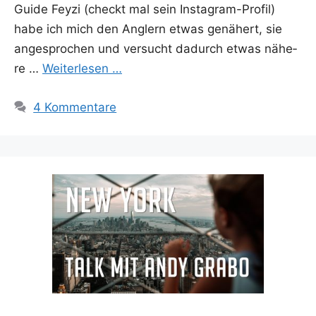
Gui­de Feyzi (checkt mal sein Insta­­gram-Pro­­fil)
habe ich mich den Ang­lern etwas genä­hert, sie
ange­spro­chen und ver­sucht dadurch etwas nähe­
re …
Wei­ter­le­sen …
4 Kommentare