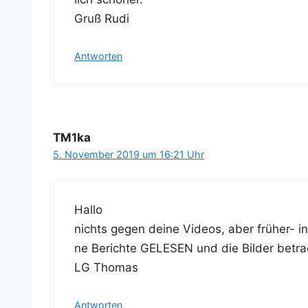
Gruß Rudi
Antworten
TM1ka
5. November 2019 um 16:21 Uhr
Hal­lo
nichts gegen dei­ne Vide­os, aber frü­her- i
ne Berich­te GELESEN und die Bil­der betra
LG Thomas
Antworten