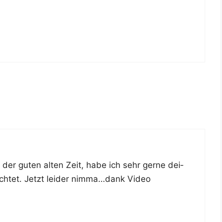
n der guten alten Zeit, habe ich sehr ger­ne dei­
ch­tet. Jetzt lei­der nimma…dank Video