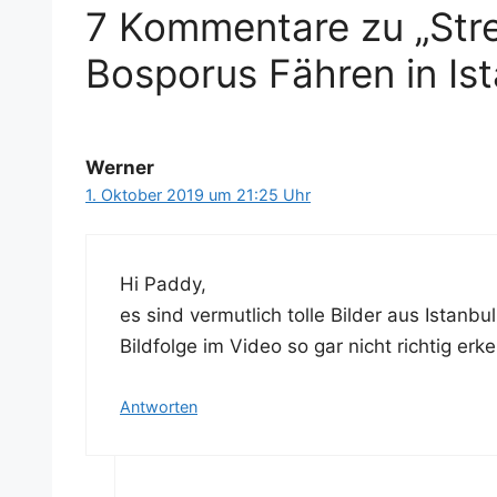
7 Kommentare zu „Stre
Bosporus Fähren in Ist
Werner
1. Oktober 2019 um 21:25 Uhr
Hi Pad­dy,
es sind ver­mut­lich tol­le Bil­der aus Istan­b
Bild­fol­ge im Video so gar nicht rich­tig er
Antworten