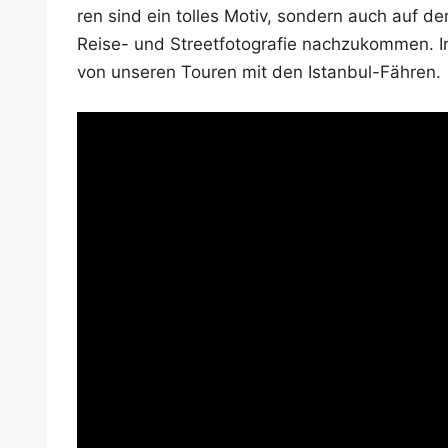
ren sind ein tol­les Motiv, son­dern auch auf d
Rei­se- und Street­fo­to­gra­fie nach­zu­kom­men
von unse­ren Tou­ren mit den Istanbul-Fähren.