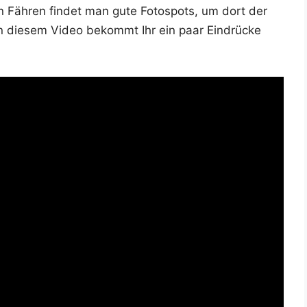
en Fäh­ren fin­det man gute Foto­spots, um dort der
. In die­sem Video bekommt Ihr ein paar Ein­drü­cke