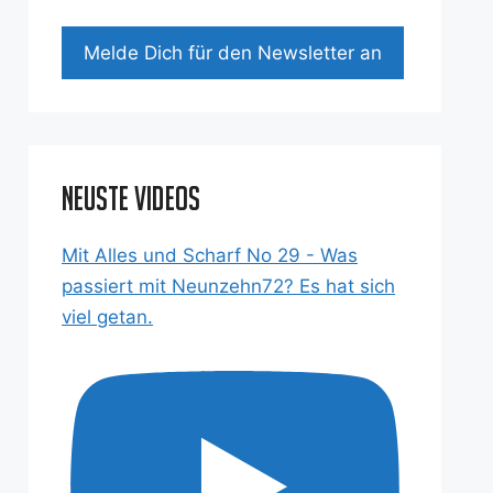
Mel­de Dich für den News­let­ter an
Neuste Videos
Mit Alles und Scharf No 29 - Was
passiert mit Neunzehn72? Es hat sich
viel getan.