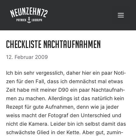
Zum
Inhalt
Menü
springen
Checkliste Nachtaufnahmen
12. Februar 2009
Ich bin sehr ver­gess­lich, daher hier ein paar Noti­
zen für den Fall, dass ich dem­nächst mal etwas
Zeit habe mit mei­ner D90 ein paar Nacht­auf­nah­
men zu machen. Aller­dings ist das natür­lich kein
Rezept für gute Auf­nah­men, denn wie ja jeder
weiss macht der Foto­graf den Unter­schied und
nicht die Kame­ra. Lei­der bin ich selbst damit das
schwächs­te Glied in der Ket­te. Aber gut, zumin­