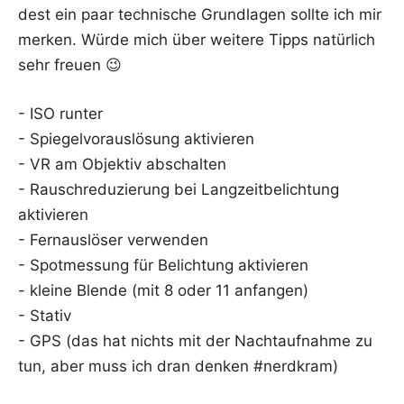
dest ein paar tech­ni­sche Grund­la­gen soll­te ich mir
mer­ken. Wür­de mich über wei­te­re Tipps natür­lich
sehr freuen 😉
- ISO runter
- Spie­gel­vor­aus­lö­sung aktivieren
- VR am Objek­tiv abschalten
- Rausch­re­du­zie­rung bei Lang­zeit­be­lich­tung
aktivieren
- Fern­aus­lö­ser verwenden
- Spot­mes­sung für Belich­tung aktivieren
- klei­ne Blen­de (mit 8 oder 11 anfangen)
- Stativ
- GPS (das hat nichts mit der Nacht­auf­nah­me zu
tun, aber muss ich dran den­ken #nerd­kram)