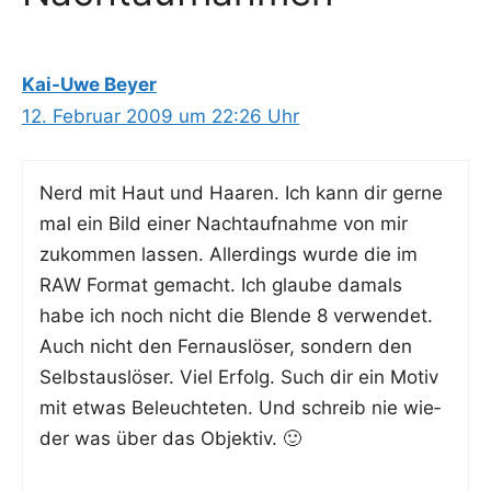
Kai-Uwe Beyer
12. Februar 2009 um 22:26 Uhr
Nerd mit Haut und Haa­ren. Ich kann dir ger­ne
mal ein Bild einer Nacht­auf­nah­me von mir
zukom­men las­sen. Aller­dings wur­de die im
RAW For­mat gemacht. Ich glau­be damals
habe ich noch nicht die Blen­de 8 ver­wen­det.
Auch nicht den Fern­aus­lö­ser, son­dern den
Selbst­aus­lö­ser. Viel Erfolg. Such dir ein Motiv
mit etwas Beleuch­te­ten. Und schreib nie wie­
der was über das Objektiv. 🙂