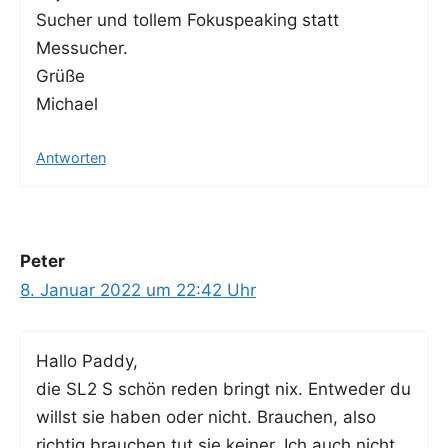
Sucher und tol­lem Fokuspea­king statt
Messucher.
Grüße
Michael
Antworten
Peter
8. Januar 2022 um 22:42 Uhr
Hal­lo Paddy,
die SL2 S schön reden bringt nix. Ent­we­der du
willst sie haben oder nicht. Brau­chen, also
rich­tig brau­chen tut sie kei­ner. Ich auch nicht,