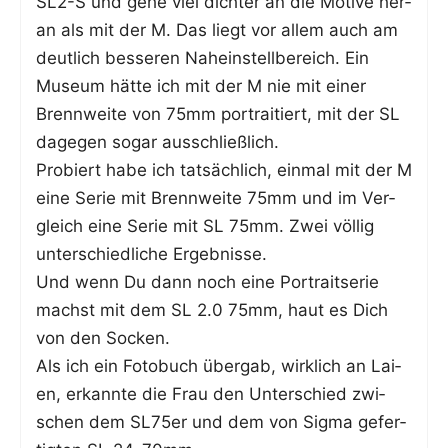
SL2-S und gehe viel dich­ter an die Moti­ve her­
an als mit der M. Das liegt vor allem auch am
deut­lich bes­se­ren Nah­ein­stell­be­reich. Ein
Muse­um hät­te ich mit der M nie mit einer
Brenn­wei­te von 75mm por­trai­tiert, mit der SL
dage­gen sogar ausschließlich.
Pro­biert habe ich tat­säch­lich, ein­mal mit der M
eine Serie mit Brenn­wei­te 75mm und im Ver­
gleich eine Serie mit SL 75mm. Zwei völ­lig
unter­schied­li­che Ergebnisse.
Und wenn Du dann noch eine Por­trait­se­rie
machst mit dem SL 2.0 75mm, haut es Dich
von den Socken.
Als ich ein Foto­buch über­gab, wirk­lich an Lai­
en, erkann­te die Frau den Unter­schied zwi­
schen dem SL75er und dem von Sig­ma gefer­