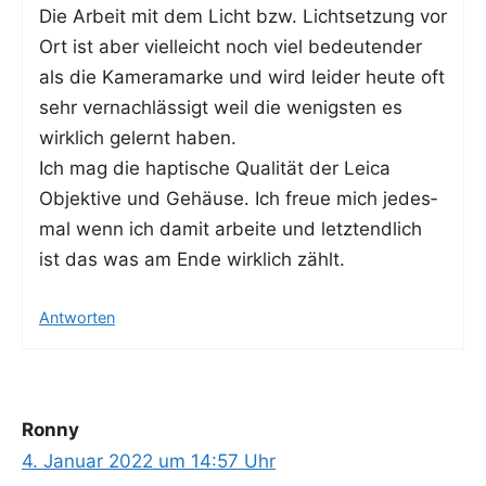
Die Arbeit mit dem Licht bzw. Licht­set­zung vor
Ort ist aber viel­leicht noch viel bedeu­ten­der
als die Kame­ra­mar­ke und wird lei­der heu­te oft
sehr ver­nach­läs­sigt weil die wenigs­ten es
wirk­lich gelernt haben.
Ich mag die hap­ti­sche Qua­li­tät der Lei­ca
Objek­ti­ve und Gehäu­se. Ich freue mich jedes­
mal wenn ich damit arbei­te und letzt­end­lich
ist das was am Ende wirk­lich zählt.
Antworten
Ronny
4. Januar 2022 um 14:57 Uhr