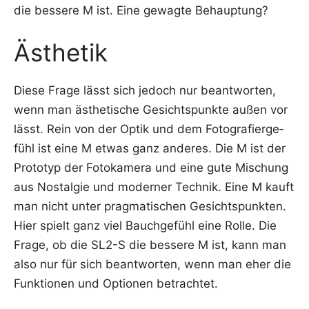
die bes­se­re M ist. Eine gewag­te Behauptung?
Ästhetik
Die­se Fra­ge lässt sich jedoch nur beant­wor­ten,
wenn man ästhe­ti­sche Gesichts­punk­te außen vor
lässt. Rein von der Optik und dem Foto­gra­fier­ge­
fühl ist eine M etwas ganz ande­res. Die M ist der
Pro­to­typ der Foto­ka­me­ra und eine gute Mischung
aus Nost­al­gie und moder­ner Tech­nik. Eine M kauft
man nicht unter prag­ma­ti­schen Gesichts­punk­ten.
Hier spielt ganz viel Bauch­ge­fühl eine Rol­le. Die
Fra­ge, ob die SL2-S die bes­se­re M ist, kann man
also nur für sich beant­wor­ten, wenn man eher die
Funk­tio­nen und Optio­nen betrachtet.