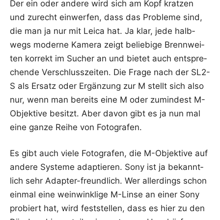
Der ein oder ande­re wird sich am Kopf krat­zen
und zurecht ein­wer­fen, dass das Pro­ble­me sind,
die man ja nur mit Lei­ca hat. Ja klar, jede halb­
wegs moder­ne Kame­ra zeigt belie­bi­ge Brenn­wei­
ten kor­rekt im Sucher an und bie­tet auch ent­spre­
chen­de Ver­schluss­zei­ten. Die Fra­ge nach der SL2-
S als Ersatz oder Ergän­zung zur M stellt sich also
nur, wenn man bereits eine M oder zumin­dest M-
Objek­ti­ve besitzt. Aber davon gibt es ja nun mal
eine gan­ze Rei­he von Fotografen.
Es gibt auch vie­le Foto­gra­fen, die M-Objek­ti­ve auf
ande­re Sys­te­me adap­tie­ren. Sony ist ja bekannt­
lich sehr Adap­ter-freund­lich. Wer aller­dings schon
ein­mal eine wein­wink­li­ge M-Lin­se an einer Sony
pro­biert hat, wird fest­stel­len, dass es hier zu den