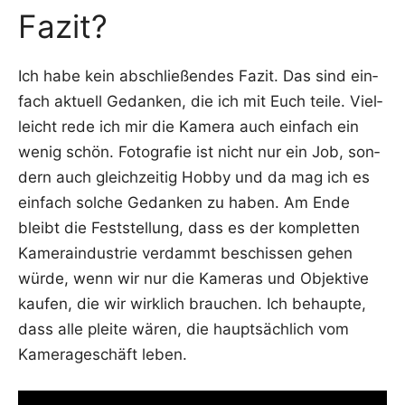
Fazit?
Ich habe kein abschlie­ßen­des Fazit. Das sind ein­
fach aktu­ell Gedan­ken, die ich mit Euch tei­le. Viel­
leicht rede ich mir die Kame­ra auch ein­fach ein
wenig schön. Foto­gra­fie ist nicht nur ein Job, son­
dern auch gleich­zei­tig Hob­by und da mag ich es
ein­fach sol­che Gedan­ken zu haben. Am Ende
bleibt die Fest­stel­lung, dass es der kom­plet­ten
Kame­ra­in­dus­trie ver­dammt beschis­sen gehen
wür­de, wenn wir nur die Kame­ras und Objek­ti­ve
kau­fen, die wir wirk­lich brau­chen. Ich behaup­te,
dass alle plei­te wären, die haupt­säch­lich vom
Kame­ra­ge­schäft leben.