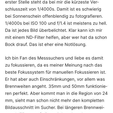
ers­ter Stel­le steht da bei mir die kür­zes­te Ver­
schluss­zeit von 1/4000s. Damit ist es schwie­rig
bei Son­nen­schein offen­blen­dig zu foto­gra­fie­ren.
1/4000s bei ISO 100 und f/1.4 ist meis­tens zu hell.
Da ist jedes Bild über­be­lich­tet. Klar kann ich mir
mit einem ND-Fil­ter hel­fen, aber wer hat da schon
Bock drauf. Das ist eher eine Notlösung.
Ich bin Fan des Mess­su­chers und lie­be es damit
zu fokus­sie­ren, da es mei­ner Mei­nung nach das
bes­te Fokus­sys­tem für manu­el­len Fokus­sie­ren ist.
Er hat aber auch Ein­schrän­kun­gen, vor allem was
Brenn­wei­ten angeht. 35mm und 50mm funk­tio­nie­
ren per­fekt. Aber kommt man in die Regi­on von 24
mm, sieht man schon nicht mehr den kom­plet­ten
Bild­aus­schnitt im Sucher. Bei län­ge­ren Brenn­wei­