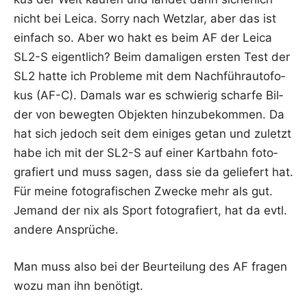
nicht bei Lei­ca. Sor­ry nach Wetz­lar, aber das ist
ein­fach so. Aber wo hakt es beim AF der Lei­ca
SL2-S eigent­lich? Beim dama­li­gen ers­ten Test der
SL2 hat­te ich Pro­ble­me mit dem Nach­führ­au­to­fo­
kus (AF-C). Damals war es schwie­rig schar­fe Bil­
der von beweg­ten Objek­ten hin­zu­be­kom­men. Da
hat sich jedoch seit dem eini­ges getan und zuletzt
habe ich mit der SL2-S auf einer Kart­bahn foto­
gra­fiert und muss sagen, dass sie da gelie­fert hat.
Für mei­ne foto­gra­fi­schen Zwe­cke mehr als gut.
Jemand der nix als Sport foto­gra­fiert, hat da evtl.
ande­re Ansprüche.
Man muss also bei der Beur­tei­lung des AF fra­gen
wozu man ihn benötigt.