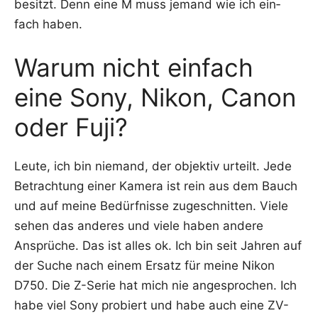
besitzt. Denn eine M muss jemand wie ich ein­
fach haben.
Warum nicht einfach
eine Sony, Nikon, Canon
oder Fuji?
Leu­te, ich bin nie­mand, der objek­tiv urteilt. Jede
Betrach­tung einer Kame­ra ist rein aus dem Bauch
und auf mei­ne Bedürf­nis­se zuge­schnit­ten. Vie­le
sehen das ande­res und vie­le haben ande­re
Ansprü­che. Das ist alles ok. Ich bin seit Jah­ren auf
der Suche nach einem Ersatz für mei­ne Nikon
D750. Die Z-Serie hat mich nie ange­spro­chen. Ich
habe viel Sony pro­biert und habe auch eine ZV-