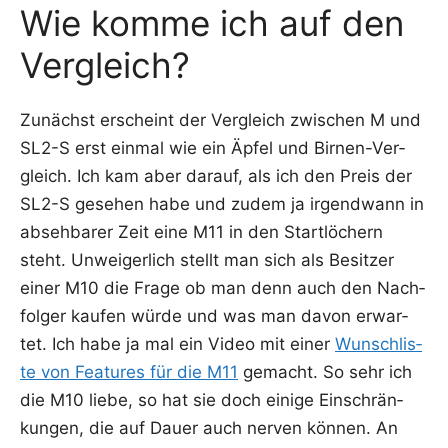
Wie komme ich auf den
Vergleich?
Zunächst erscheint der Ver­gleich zwi­schen M und
SL2-S erst ein­mal wie ein Äpfel und Bir­nen-Ver­
gleich. Ich kam aber dar­auf, als ich den Preis der
SL2-S gese­hen habe und zudem ja irgend­wann in
abseh­ba­rer Zeit eine M11 in den Start­lö­chern
steht. Unwei­ger­lich stellt man sich als Besit­zer
einer M10 die Fra­ge ob man denn auch den Nach­
fol­ger kau­fen wür­de und was man davon erwar­
tet. Ich habe ja mal ein Video mit einer
Wunsch­lis­
te von Fea­tures für die M11
gemacht. So sehr ich
die M10 lie­be, so hat sie doch eini­ge Ein­schrän­
kun­gen, die auf Dau­er auch ner­ven kön­nen. An