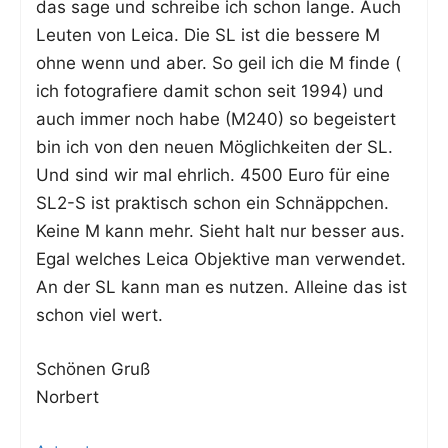
das sage und schrei­be ich schon lan­ge. Auch
Leu­ten von Lei­ca. Die SL ist die bes­se­re M
ohne wenn und aber. So geil ich die M fin­de (
ich foto­gra­fie­re damit schon seit 1994) und
auch immer noch habe (M240) so begeis­tert
bin ich von den neu­en Mög­lich­kei­ten der SL.
Und sind wir mal ehr­lich. 4500 Euro für eine
SL2-S ist prak­tisch schon ein Schnäpp­chen.
Kei­ne M kann mehr. Sieht halt nur bes­ser aus.
Egal wel­ches Lei­ca Objek­ti­ve man ver­wen­det.
An der SL kann man es nut­zen. Allei­ne das ist
schon viel wert.
Schö­nen Gruß
Norbert