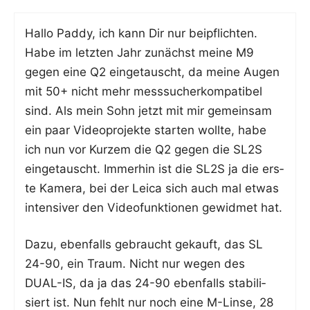
Hal­lo Pad­dy, ich kann Dir nur bei­pflich­ten.
Habe im letz­ten Jahr zunächst mei­ne M9
gegen eine Q2 ein­ge­tauscht, da mei­ne Augen
mit 50+ nicht mehr mess­su­cher­kom­pa­ti­bel
sind. Als mein Sohn jetzt mit mir gemein­sam
ein paar Video­pro­jek­te star­ten woll­te, habe
ich nun vor Kur­zem die Q2 gegen die SL2S
ein­ge­tauscht. Immer­hin ist die SL2S ja die ers­
te Kame­ra, bei der Lei­ca sich auch mal etwas
inten­si­ver den Video­funk­tio­nen gewid­met hat.
Dazu, eben­falls gebraucht gekauft, das SL
24-90, ein Traum. Nicht nur wegen des
DUAL-IS, da ja das 24-90 eben­falls sta­bi­li­
siert ist. Nun fehlt nur noch eine M-Lin­se, 28