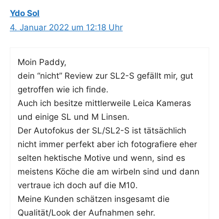
Ydo Sol
4. Januar 2022 um 12:18 Uhr
Moin Pad­dy,
dein “nicht” Review zur SL2-S gefällt mir, gut
getrof­fen wie ich finde.
Auch ich besit­ze mitt­ler­wei­le Lei­ca Kame­ras
und eini­ge SL und M Linsen.
Der Auto­fo­kus der SL/SL2-S ist tätsäch­lich
nicht immer per­fekt aber ich foto­gra­fie­re eher
sel­ten hek­ti­sche Moti­ve und wenn, sind es
meis­tens Köche die am wir­beln sind und dann
ver­traue ich doch auf die M10.
Mei­ne Kun­den schät­zen ins­ge­samt die
Qualität/Look der Auf­nah­men sehr.