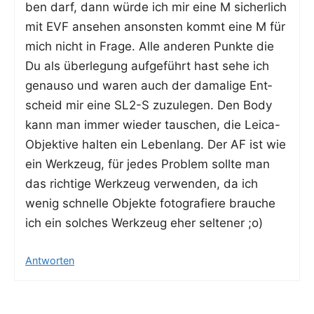
ben darf, dann wür­de ich mir eine M sicher­lich
mit EVF anse­hen ansons­ten kommt eine M für
mich nicht in Fra­ge. Alle ande­ren Punk­te die
Du als über­le­gung auf­ge­führt hast sehe ich
genau­so und waren auch der dama­li­ge Ent­
scheid mir eine SL2-S zuzu­le­gen. Den Body
kann man immer wie­der tau­schen, die Lei­ca-
Objek­ti­ve hal­ten ein Leben­lang. Der AF ist wie
ein Werk­zeug, für jedes Pro­blem soll­te man
das rich­ti­ge Werk­zeug ver­wen­den, da ich
wenig schnel­le Objek­te foto­gra­fie­re brau­che
ich ein sol­ches Werk­zeug eher sel­te­ner ;o)
Antworten