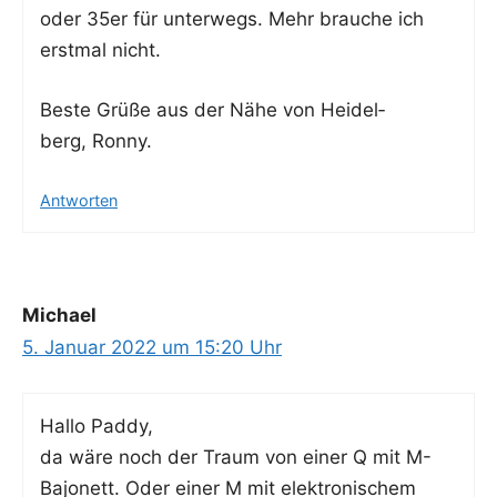
oder 35er für unter­wegs. Mehr brau­che ich
erst­mal nicht.
Bes­te Grü­ße aus der Nähe von Hei­del­
berg, Ronny.
Antworten
Michael
5. Januar 2022 um 15:20 Uhr
Hal­lo Paddy,
da wäre noch der Traum von einer Q mit M-
Bajo­nett. Oder einer M mit elek­tro­ni­schem