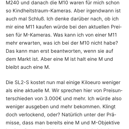
M240 und danach die M10 waren für mich schon
so Kind­heits­traum-Kame­ras. Aber irgend­wann ist
auch mal Schluß. Ich den­ke dar­über nach, ob ich
mir eine M11 kau­fen wür­de bei den aktu­el­len Prei­
sen für M-Kame­ras. Was kann ich von einer M11
mehr erwar­ten, was ich bei der M10 nicht habe?
Das kann man erst beant­wor­ten, wenn sie auf
dem Markt ist. Aber eine M ist halt eine M und
bleibt auch eine M.
Die SL2-S kos­tet nun mal eini­ge Kilo­eu­ro weni­ger
als eine aktu­el­le M. Wir spre­chen hier von Preis­un­
ter­schie­den von 3.000€ und mehr. Ich wür­de also
weni­ger aus­ge­ben und mehr bekom­men. Klingt
doch ver­lo­ckend, oder? Natür­lich unter der Prä­
mis­se, dass man bereits eine M und M-Objek­ti­ve