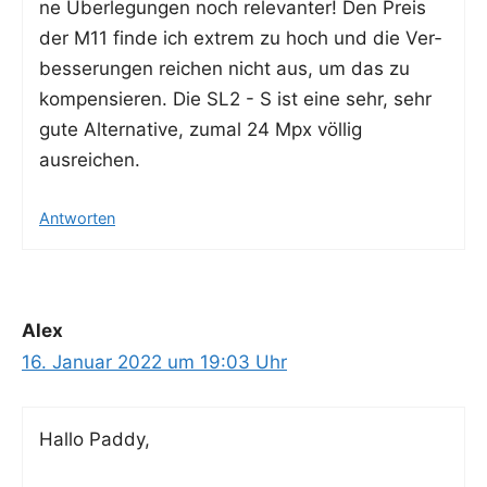
ne Über­le­gun­gen noch rele­van­ter! Den Preis
der M11 fin­de ich extrem zu hoch und die Ver­
bes­se­run­gen rei­chen nicht aus, um das zu
kom­pen­sie­ren. Die SL2 - S ist eine sehr, sehr
gute Alter­na­ti­ve, zumal 24 Mpx völ­lig
ausreichen.
Antworten
Alex
16. Januar 2022 um 19:03 Uhr
Hal­lo Paddy,