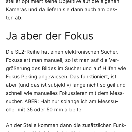
stel­ler opti­miert sei­ne Objek­ti­ve auf die eige­nen
Kame­ras und da lie­fern sie dann auch am bes­
ten ab.
Ja aber der Fokus
Die SL2-Rei­he hat einen elek­tro­ni­schen Sucher.
Fokus­siert man manu­ell, so ist man auf die Ver­
grö­ße­rung des Bil­des im Sucher und auf Hil­fen wie
Fokus Peking ange­wie­sen. Das funk­tio­niert, ist
aber (und das ist sub­jek­tiv) lan­ge nicht so geil und
schnell wie manu­el­les Fokus­sie­ren mit dem Mess­
su­cher. ABER: Halt nur solan­ge ich am Mess­su­
cher mit 35 oder 50 mm arbeite.
An der Stel­le kom­men dann die zusätz­li­chen Funk­