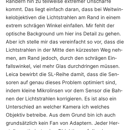
Rän­dern hin zu teil­wei­se extre­mer Unschär­fe
kommt. Das liegt ein­fach dar­an, dass bei Weit­win­
kel­ob­jek­ti­ven die Licht­strah­len am Rand in einem
extrem schrä­gen Win­kel ein­fal­len. Mir fehlt der
opti­sche Back­ground um hier ins Detail zu gehen.
Aber ich stel­le mir das ver­ein­facht so vor, dass die
Licht­strah­len in der Mit­te den kür­zes­ten Weg neh­
men, am Rand jedoch, durch den schrä­gen Ein­
falls­win­kel, viel mehr Glas durch­drin­gen müs­sen.
Lei­ca bewirbt die SL-Rei­he damit, dass die Sen­
so­ren auf genau die­ses Pro­blem opti­miert sind,
indem klei­ne Mikro­lin­sen vor dem Sen­sor die Bah­
nen der Licht­strah­len kor­ri­gie­ren. Es ist also ein
Unter­schied an wel­cher Kame­ra ich wel­ches
Objek­tiv betrei­be. Aus dem Grund bin ich auch
grund­sätz­lich kein Fan von Adap­tern. Jeder Her­