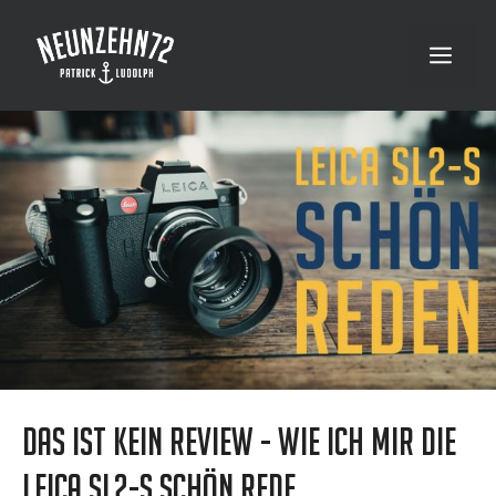
Zum
Inhalt
Menü
springen
Das ist kein Review - Wie ich mir die
Leica SL2-S schön rede