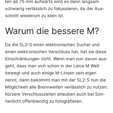
ten ab 75 mm auf­wärts wird es dann lang­sam
schwie­rig ver­läss­lich zu fokus­sie­ren, da der Aus­
schnitt wie­der­um zu klein ist.
Warum die bessere M?
Da die SL2-S einen elek­tro­ni­schen Sucher und
einen elek­tro­ni­schen Ver­schluss hat, hat sie die­se
Ein­schrän­kun­gen nicht. Wenn man nun davon aus­
geht, dass man sich schon in der Lei­ca M Welt
bewegt und auch eini­ge M-Lin­sen sein eigen
nennt, dann bekommt man mit der SL2-S nun die
Mög­lich­keit alle Brenn­wei­ten ver­läss­lich zu nut­zen.
Kür­ze­re Ver­schluss­zei­ten erlau­ben auch bei Son­
nen­licht offen­blen­dig zu fotografieren.