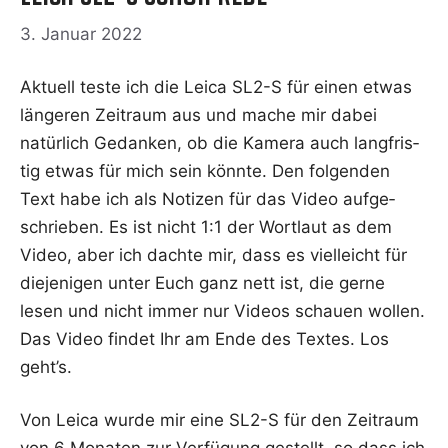
3. Januar 2022
Aktu­ell tes­te ich die Lei­ca SL2-S für einen etwas
län­ge­ren Zeit­raum aus und mache mir dabei
natür­lich Gedan­ken, ob die Kame­ra auch lang­fris­
tig etwas für mich sein könn­te. Den fol­gen­den
Text habe ich als Noti­zen für das Video auf­ge­
schrie­ben. Es ist nicht 1:1 der Wort­laut as dem
Video, aber ich dach­te mir, dass es viel­leicht für
die­je­ni­gen unter Euch ganz nett ist, die ger­ne
lesen und nicht immer nur Vide­os schau­en wol­len.
Das Video fin­det Ihr am Ende des Tex­tes. Los
geht’s.
Von Lei­ca wur­de mir eine SL2-S für den Zeit­raum