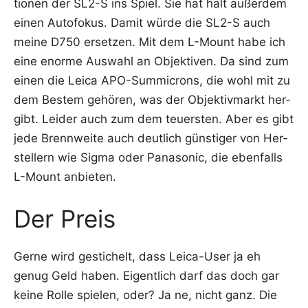
tio­nen der SL2-S ins Spiel. Sie hat halt außer­dem
einen Auto­fo­kus. Damit wür­de die SL2-S auch
mei­ne D750 erset­zen. Mit dem L-Mount habe ich
eine enor­me Aus­wahl an Objek­ti­ven. Da sind zum
einen die Lei­ca APO-Sum­mi­crons, die wohl mit zu
dem Bes­tem gehö­ren, was der Objek­tiv­markt her­
gibt. Lei­der auch zum dem teu­ers­ten. Aber es gibt
jede Brenn­wei­te auch deut­lich güns­ti­ger von Her­
stel­lern wie Sig­ma oder Pana­so­nic, die eben­falls
L-Mount anbieten.
Der Preis
Ger­ne wird gesti­chelt, dass Lei­ca-User ja eh
genug Geld haben. Eigent­lich darf das doch gar
kei­ne Rol­le spie­len, oder? Ja ne, nicht ganz. Die