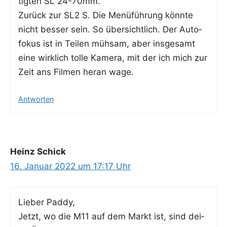
tig­ten SL 24-70mm.
Zurück zur SL2 S. Die Menü­füh­rung könn­te
nicht bes­ser sein. So über­sicht­lich. Der Auto­
fo­kus ist in Tei­len müh­sam, aber ins­ge­samt
eine wirk­lich tol­le Kame­ra, mit der ich mich zur
Zeit ans Fil­men her­an wage.
Antworten
Heinz Schick
16. Januar 2022 um 17:17 Uhr
Lie­ber Paddy,
Jetzt, wo die M11 auf dem Markt ist, sind dei­