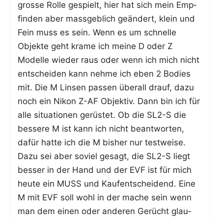
gros­se Rol­le gespielt, hier hat sich mein Emp­
fin­den aber mass­geb­lich geän­dert, klein und
Fein muss es sein. Wenn es um schnel­le
Objek­te geht kra­me ich mei­ne D oder Z
Model­le wie­der raus oder wenn ich mich nicht
ent­schei­den kann neh­me ich eben 2 Bodies
mit. Die M Lin­sen pas­sen über­all drauf, dazu
noch ein Nikon Z-AF Objek­tiv. Dann bin ich für
alle situa­tio­nen gerüs­tet. Ob die SL2-S die
bes­se­re M ist kann ich nicht beant­wor­ten,
dafür hat­te ich die M bis­her nur test­wei­se.
Dazu sei aber soviel gesagt, die SL2-S liegt
bes­ser in der Hand und der EVF ist für mich
heu­te ein MUSS und Kauf­ent­schei­dend. Eine
M mit EVF soll wohl in der mache sein wenn
man dem einen oder ande­ren Gerücht glau­