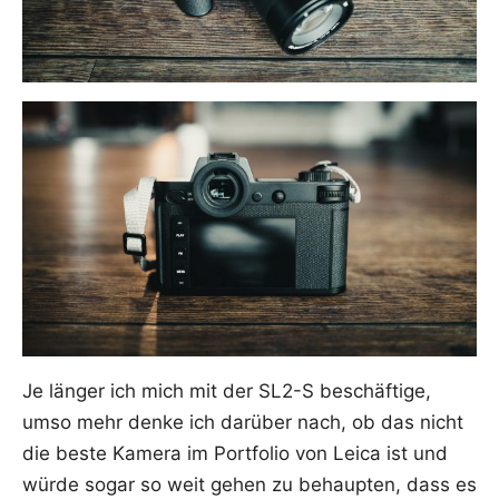
Je län­ger ich mich mit der SL2-S beschäf­ti­ge,
umso mehr den­ke ich dar­über nach, ob das nicht
die bes­te Kame­ra im Port­fo­lio von Lei­ca ist und
wür­de sogar so weit gehen zu behaup­ten, dass es