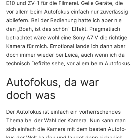
E10 und ZV-1 für die Fil­me­rei. Gei­le Gerä­te, die
vor allem beim Auto­fo­kus ein­fach nur zuver­läs­sig
ablie­fern. Bei der Bedie­nung hat­te ich aber nie
den „Boah, ist das schön“-Effekt. Prag­ma­tisch
betrach­tet wäre wohl eine Sony A7IV die rich­ti­ge
Kame­ra für mich. Emo­tio­nal lan­de ich dann aber
doch immer wie­der bei Lei­ca, auch wenn ich da
tech­nisch Defi­zi­te sehe, vor allem beim Autofokus.
Autofokus, da war
doch was
Der Auto­fo­kus ist ein­fach ein vor­herr­schen­des
The­ma bei der Wahl der Kame­ra. Nun kann man
sich ein­fach die Kame­ra mit dem bes­ten Auto­fo­
kus der Welt kau­fen und lan­det dann sicher­lich