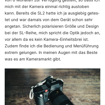
von 6 Mona­ten zur Ver­fü­gung gestellt, so dass ich
mich mit der Kame­ra ein­mal rich­tig aus­to­ben
kann. Bereits die SL2 hat­te ich ja aus­gie­big getes­
tet und war damals von dem Gerät schon sehr
ange­tan. Sicher­lich pola­ri­sie­ren Grö­ße und Design
bei der SL-Rei­he, mich spricht die Optik jedoch an,
vor allem da es kein Kame­ra-Ein­heits­brei ist.
Zudem fin­de ich die Bedie­nung und Menü­füh­rung
extrem gelun­gen. In mei­nen Augen mit das Bes­te
was es am Kame­ra­markt gibt.