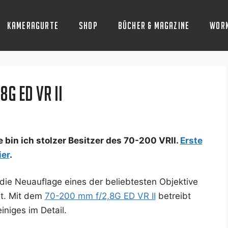
Kameragurte
Shop
Bücher & Magazine
Wor
G ED VR II
le bin ich stol­zer Besit­zer des 70-200 VRII.
Ers­te
ier
.
e Neu­auf­la­ge eines der belieb­tes­ten Objek­ti­ve
llt. Mit dem
70-200 mm f/2,8G ED VR II
betreibt
ini­ges im Detail.