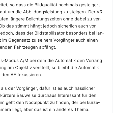
tet, so dass die Bild­qua­li­tät noch­mals gestei­gert
aut um die Abbil­dungs­leis­tung zu stei­gern. Der VR
u­fen län­ge­re Belich­tungs­zei­ten ohne dabei zu ver­
. Ob das stimmt hängt jedoch sicher­lich auch von
doch, dass der Bild­sta­bi­li­sa­tor beson­ders bei lan­
hat im Gegen­satz zu sei­nem Vor­gän­ger auch einen
ren­den Fahr­zeu­gen abfängt.
kus-Modus A/M bei dem die Auto­ma­tik den Vor­rang
g am Objek­tiv ver­stellt, so bleibt die Auto­ma­tik
r den AF fokussieren.
ls der Vor­gän­ger, dafür ist es auch häss­li­cher
 kür­ze­re Bau­wei­se durch­aus Inter­es­sant für den
ar­um geht den Nodal­punkt zu fin­den, der bei kür­ze­
me­ra liegt, aber das ist ein ande­res Thema.