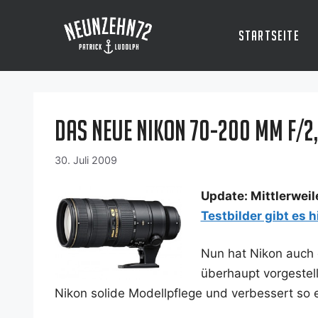
Zum
Inhalt
Startseite
springen
Das neue Nikon 70-200 mm f/2,8
30. Juli 2009
Update: Mitt­ler­wei­
Test­bil­der gibt es h
Nun hat Nikon auch di
über­haupt vor­ge­ste
Nikon soli­de Modell­pfle­ge und ver­bes­sert so e