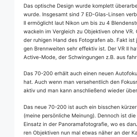
Das opti­sche Design wur­de kom­plett über­ar­bei­
wur­de. Ins­ge­samt sind 7 ED-Glas-Lin­sen ver­b
II ermög­licht laut Nikon um bis zu 4 Blen­den­st
wa­ckeln im Ver­gleich zu Objek­ti­ven ohne VR
der ruhi­gen Hand des Foto­gra­fen ab. Fakt ist je
gen Brenn­wei­ten sehr effek­tiv ist. Der VR II 
Acti­ve-Mode, der Schwin­gun­gen z.B. aus fah­
Das 70-200 erhält auch einen neu­en Auto­fo­
hat. Auch wenn man ver­se­hent­lich den Fokus­rin
aktiv und man kann anschlie­ßend wie­der übe
Das neue 70-200 ist auch ein biss­chen kür­zer a
(mei­ne per­sön­li­che Mei­nung). Den­noch ist die
Ein­satz in der Pan­ora­ma­fo­to­gra­fie, wo es d
ren Objek­ti­ven nun mal etwas näher an der Ka