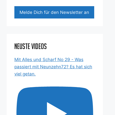
Mel­de Dich für den News­let­ter an
Neuste Videos
Mit Alles und Scharf No 29 - Was
passiert mit Neunzehn72? Es hat sich
viel getan.