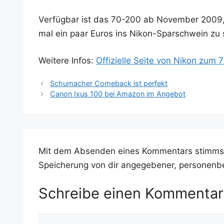
Ver­füg­bar ist das 70-200 ab Novem­ber 200
mal ein paar Euros ins Nikon-Spar­schwein zu
Wei­te­re Infos:
Offi­zi­el­le Sei­te von Nikon zum
Schumacher Comeback ist perfekt
Canon Ixus 100 bei Amazon im Angebot
Mit dem Absenden eines Kommentars stimms
Speicherung von dir angegebener, personenb
Schreibe einen Kommentar
Kommentar