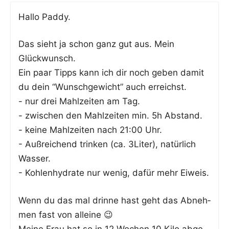
Hal­lo Paddy.
Das sieht ja schon ganz gut aus. Mein
Glückwunsch.
Ein paar Tipps kann ich dir noch geben damit
du dein “Wunsch­ge­wicht” auch erreichst.
- nur drei Mahl­zei­ten am Tag.
- zwi­schen den Mahl­zei­ten min. 5h Abstand.
- kei­ne Mahl­zei­ten nach 21:00 Uhr.
- Auß­rei­chend trin­ken (ca. 3Liter), natür­lich
Wasser.
- Koh­len­hy­dra­te nur wenig, dafür mehr Eiweis.
Wenn du das mal drin­ne hast geht das Abneh­
men fast von alleine 😉
Mei­ne Frau hat so in 12 Wochen 10 Kilo abge­