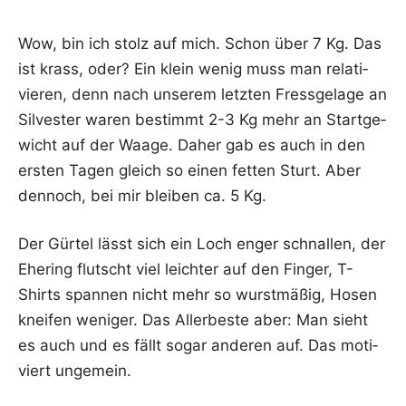
Wow, bin ich stolz auf mich. Schon über 7 Kg. Das
ist krass, oder? Ein klein wenig muss man rela­ti­
vie­ren, denn nach unse­rem letz­ten Fress­ge­la­ge an
Sil­ves­ter waren bestimmt 2-3 Kg mehr an Start­ge­
wicht auf der Waa­ge. Daher gab es auch in den
ers­ten Tagen gleich so einen fet­ten Sturt. Aber
den­noch, bei mir blei­ben ca. 5 Kg.
Der Gür­tel lässt sich ein Loch enger schnal­len, der
Ehe­ring flutscht viel leich­ter auf den Fin­ger, T-
Shirts span­nen nicht mehr so wurst­mä­ßig, Hosen
knei­fen weni­ger. Das Aller­bes­te aber: Man sieht
es auch und es fällt sogar ande­ren auf. Das moti­
viert ungemein.