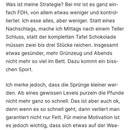
Was ist mei­ne Stra­te­gie? Bei mir ist es ganz ein­
fach FDH, von allem etwas weni­ger und kon­trol­
lier­ter. Ich esse alles, aber weni­ger. Statt eines
Nach­schlags, mache ich Mit­tags nach einem Tel­ler
Schluss, statt der kom­plet­ten Tafel Scho­ko­la­de
müs­sen zwei bis drei Stü­cke rei­chen. Ins­ge­samt
etwas gesün­der, mehr Grün­zeug und Abends
nicht mehr so viel im Bett. Dazu kommt ein biss­
chen Sport.
Ich mer­ke jedoch, dass die Sprün­ge klei­ner wer­
den. Ab eines gewis­sen Levels pur­zeln die Pfun­de
nicht mehr ganz so schnell. Das ist aber auch ok,
denn wenn es so schnell geht, dann ver­liert man
garan­tiert nicht nur Fett. Für mei­ne Moti­va­ti­on ist
es jedoch wich­tig, dass sich etwas auf der Waa­