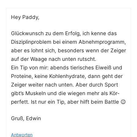
Hey Pad­dy,
Glück­wunsch zu dem Erfolg, ich ken­ne das
Dis­zi­plin­pro­blem bei einem Abnehm­pro­gramm,
aber es lohnt sich, beson­ders wenn der Zei­ger
auf der Waa­ge nach unten rutscht.
Ein Tip von mir: abends tie­ri­sches Eiweiß und
Pro­te­ine, kei­ne Koh­len­hy­dra­te, dann geht der
Zei­ger wei­ter nach unten. Aber durch Sport
gibt’s Mus­keln und die wie­gen mehr als Kör­
per­fett. Ist nur ein Tip, aber hilft beim Battle 😉
Gruß, Edwin
Antworten