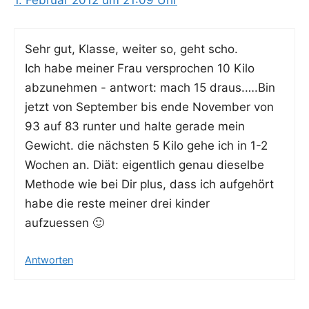
1. Februar 2012 um 21:09 Uhr
Sehr gut, Klas­se, wei­ter so, geht scho.
Ich habe mei­ner Frau ver­spro­chen 10 Kilo
abzu­neh­men - ant­wort: mach 15 draus.….Bin
jetzt von Sep­tem­ber bis ende Novem­ber von
93 auf 83 run­ter und hal­te gera­de mein
Gewicht. die nächs­ten 5 Kilo gehe ich in 1-2
Wochen an. Diät: eigent­lich genau die­sel­be
Metho­de wie bei Dir plus, dass ich auf­ge­hört
habe die res­te mei­ner drei kin­der
aufzuessen 🙂
Antworten