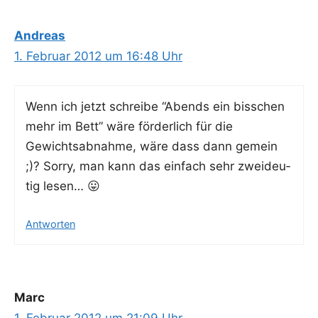
Andreas
1. Februar 2012 um 16:48 Uhr
Wenn ich jetzt schrei­be “Abends ein biss­chen
mehr im Bett” wäre för­der­lich für die
Gewichts­ab­nah­me, wäre dass dann gemein
;)? Sor­ry, man kann das ein­fach sehr zwei­deu­
tig lesen… 😛
Antworten
Marc