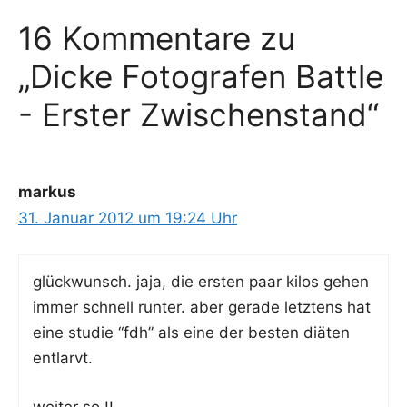
16 Kommentare zu
„Dicke Fotografen Battle
- Erster Zwischenstand“
markus
31. Januar 2012 um 19:24 Uhr
glück­wunsch. jaja, die ers­ten paar kilos gehen
immer schnell run­ter. aber gera­de letz­tens hat
eine stu­die “fdh” als eine der bes­ten diä­ten
entlarvt.
wei­ter so !!