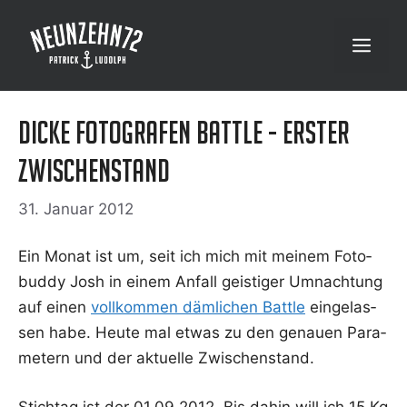
Zum
Inhalt
Menü
springen
Dicke Fotografen Battle - Erster
Zwischenstand
31. Januar 2012
Ein Monat ist um, seit ich mich mit mei­nem Foto­
bud­dy Josh in einem Anfall geis­ti­ger Umnach­tung
auf einen
voll­kom­men däm­li­chen Batt­le
ein­ge­las­
sen habe. Heu­te mal etwas zu den genau­en Para­
me­tern und der aktu­el­le Zwischenstand.
Stich­tag ist der 01.09.2012. Bis dahin will ich 15 Kg