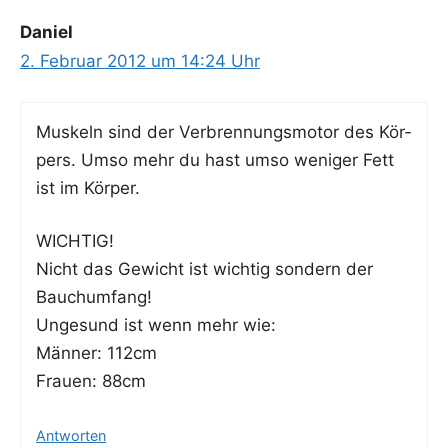
Daniel
2. Februar 2012 um 14:24 Uhr
Mus­keln sind der Ver­bren­nungs­mo­tor des Kör­
pers. Umso mehr du hast umso weni­ger Fett
ist im Körper.
WICHTIG!
Nicht das Gewicht ist wich­tig son­dern der
Bauchumfang!
Unge­sund ist wenn mehr wie:
Män­ner: 112cm
Frau­en: 88cm
Antworten