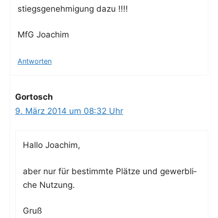
stiegs­ge­neh­mi­gung dazu !!!!
MfG Joa­chim
Antworten
Gortosch
9. März 2014 um 08:32 Uhr
Hal­lo Joachim,
aber nur für bestimm­te Plät­ze und gewerb­li­
che Nutzung.
Gruß