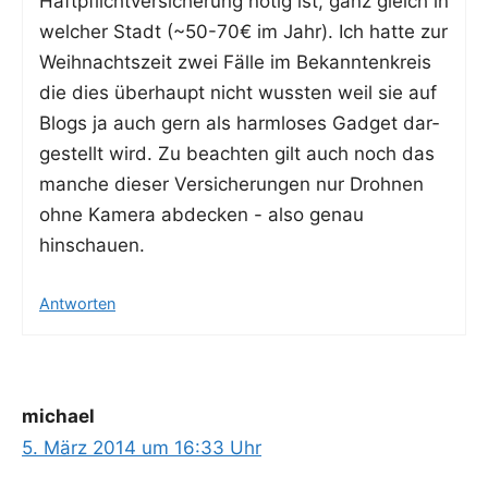
Haft­pflicht­ver­si­che­rung nötig ist, ganz gleich in
wel­cher Stadt (~50-70€ im Jahr). Ich hat­te zur
Weih­nachts­zeit zwei Fäl­le im Bekann­ten­kreis
die dies über­haupt nicht wuss­ten weil sie auf
Blogs ja auch gern als harm­lo­ses Gad­get dar­
ge­stellt wird. Zu beach­ten gilt auch noch das
man­che die­ser Ver­si­che­run­gen nur Droh­nen
ohne Kame­ra abde­cken - also genau
hinschauen.
Antworten
michael
5. März 2014 um 16:33 Uhr