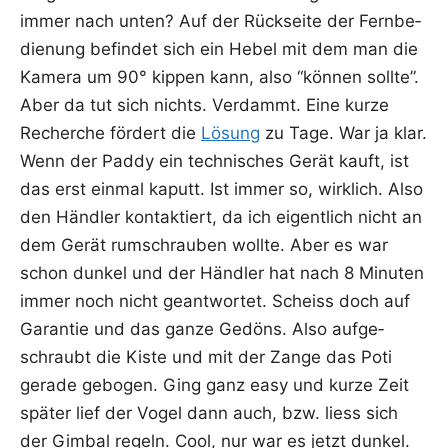
immer nach unten? Auf der Rück­sei­te der Fern­be­
die­nung befin­det sich ein Hebel mit dem man die
Kame­ra um 90° kip­pen kann, also “kön­nen soll­te”.
Aber da tut sich nichts. Ver­dammt. Eine kur­ze
Recher­che för­dert die
Lösung
zu Tage. War ja klar.
Wenn der Pad­dy ein tech­ni­sches Gerät kauft, ist
das erst ein­mal kaputt. Ist immer so, wirk­lich. Also
den Händ­ler kon­tak­tiert, da ich eigent­lich nicht an
dem Gerät rum­schrau­ben woll­te. Aber es war
schon dun­kel und der Händ­ler hat nach 8 Minu­ten
immer noch nicht geant­wor­tet. Scheiss doch auf
Garan­tie und das gan­ze Gedöns. Also auf­ge­
schraubt die Kis­te und mit der Zan­ge das Poti
gera­de gebo­gen. Ging ganz easy und kur­ze Zeit
spä­ter lief der Vogel dann auch, bzw. liess sich
der Gim­bal regeln. Cool, nur war es jetzt dun­kel.