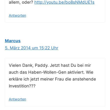
allem, oder?
http://youtu.be/bo8sNMdUE1s
Antworten
Marcus
5. März 2014 um 15:22 Uhr
Vie­len Dank, Pad­dy. Jetzt hast Du bei mir
auch das Haben-Wol­len-Gen akti­viert. Wie
erklä­re ich jetzt mei­ner Frau die anste­hen­de
Investition???
Antworten