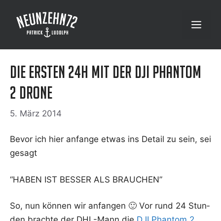
Zum
Inhalt
Menü
springen
Die ersten 24h mit der DJI Phantom
2 Drone
5. März 2014
Bevor ich hier anfan­ge etwas ins Detail zu sein, sei
gesagt
“HABEN IST BESSER ALS BRAUCHEN”
So, nun kön­nen wir anfan­gen 🙂 Vor rund 24 Stun­
den brach­te der DHL-Mann die
DJI Phan­tom 2