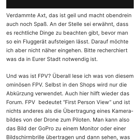
Ver­damm­te Axt, das ist geil und macht oben­drein
auch noch Spaß. An der Stel­le sei erwähnt, dass
es recht­li­che Din­ge zu beach­ten gibt, bevor man
so ein Flug­ge­rät auf­stei­gen lässt. Dar­auf möch­te
ich aber nicht näher ein­ge­hen. Bit­te recher­chiert
was da in Eurer Stadt not­wen­dig ist.
Und was ist FPV? Über­all lese ich was von die­sem
omi­nö­sen FPV. Selbst in den Shops wird nur die
Abkür­zung ver­wen­det. Auch hier hilft wie­der das
Forum. FPV bedeu­tet “First Per­son View” und ist
nichts ande­res als die Über­tra­gung eines Kame­ra­
bil­des von der Dro­ne zum Pilo­ten. Man kann also
das Bild der GoPro zu einem Moni­tor oder einer
Bild­schirm­bril­le über­tra­gen und dann sehen, was