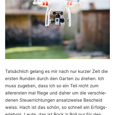
Tat­säch­lich gelang es mir nach nur kur­zer Zeit die
ers­ten Run­den durch den Gar­ten zu dre­hen. Ich
muss zuge­ben, dass ich so ein Teil nicht zum
aller­ers­ten mal flie­ge und daher um die ver­schie­
de­nen Steu­er­rich­tun­gen ansatz­wei­se Bescheid
weiss. Hach ist das schön, so schnell ein Erfolgs­
er­leb­nis. Leu­te, das ist Rock ’n Roll pur für den