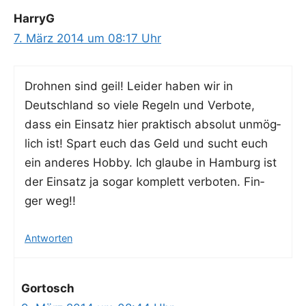
HarryG
7. März 2014 um 08:17 Uhr
Droh­nen sind geil! Lei­der haben wir in
Deutsch­land so vie­le Regeln und Ver­bo­te,
dass ein Ein­satz hier prak­tisch abso­lut unmög­
lich ist! Spart euch das Geld und sucht euch
ein ande­res Hob­by. Ich glau­be in Ham­burg ist
der Ein­satz ja sogar kom­plett ver­bo­ten. Fin­
ger weg!!
Antworten
Gortosch