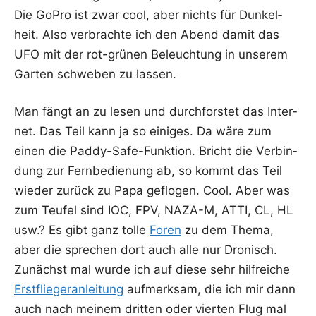
Die GoPro ist zwar cool, aber nichts für Dun­kel­
heit. Also ver­brach­te ich den Abend damit das
UFO mit der rot-grü­nen Beleuch­tung in unse­rem
Gar­ten schwe­ben zu lassen.
Man fängt an zu lesen und durch­fors­tet das Inter­
net. Das Teil kann ja so eini­ges. Da wäre zum
einen die Pad­dy-Safe-Funk­ti­on. Bricht die Ver­bin­
dung zur Fern­be­die­nung ab, so kommt das Teil
wie­der zurück zu Papa geflo­gen. Cool. Aber was
zum Teu­fel sind IOC, FPV, NAZA-M, ATTI, CL, HL
usw.? Es gibt ganz tol­le
Foren
zu dem The­ma,
aber die spre­chen dort auch alle nur Dro­nisch.
Zunächst mal wur­de ich auf die­se sehr hilf­rei­che
Erst­flie­ger­an­lei­tung
auf­merk­sam, die ich mir dann
auch nach mei­nem drit­ten oder vier­ten Flug mal