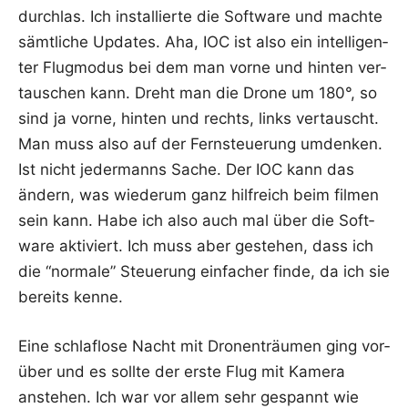
durch­las. Ich instal­lier­te die Soft­ware und mach­te
sämt­li­che Updates. Aha, IOC ist also ein intel­li­gen­
ter Flug­mo­dus bei dem man vor­ne und hin­ten ver­
tau­schen kann. Dreht man die Dro­ne um 180°, so
sind ja vor­ne, hin­ten und rechts, links ver­tauscht.
Man muss also auf der Fern­steue­rung umden­ken.
Ist nicht jeder­manns Sache. Der IOC kann das
ändern, was wie­der­um ganz hilf­reich beim fil­men
sein kann. Habe ich also auch mal über die Soft­
ware akti­viert. Ich muss aber geste­hen, dass ich
die “nor­ma­le” Steue­rung ein­fa­cher fin­de, da ich sie
bereits kenne.
Eine schlaf­lo­se Nacht mit Dro­nen­träu­men ging vor­
über und es soll­te der ers­te Flug mit Kame­ra
anste­hen. Ich war vor allem sehr gespannt wie