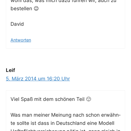
wohl das, was mich dazu füh­ren wir, auch zu
bestellen 😉
David
Antworten
Leif
5. März 2014 um 16:20 Uhr
Viel Spaß mit dem schö­nen Teil 🙂
Was man mei­ner Mei­nung nach schon erwähn­
te soll­te ist dass in Deutsch­land eine Modell