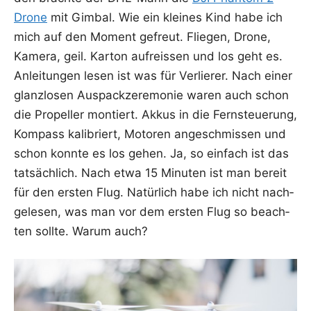
Dro­ne
mit Gim­bal. Wie ein klei­nes Kind habe ich
mich auf den Moment gefreut. Flie­gen, Dro­ne,
Kame­ra, geil. Kar­ton auf­reis­sen und los geht es.
Anlei­tun­gen lesen ist was für Ver­lie­rer. Nach einer
glanz­lo­sen Aus­pack­ze­re­mo­nie waren auch schon
die Pro­pel­ler mon­tiert. Akkus in die Fern­steue­rung,
Kom­pass kali­briert, Moto­ren ange­schmis­sen und
schon konn­te es los gehen. Ja, so ein­fach ist das
tat­säch­lich. Nach etwa 15 Minu­ten ist man bereit
für den ers­ten Flug. Natür­lich habe ich nicht nach­
ge­le­sen, was man vor dem ers­ten Flug so beach­
ten soll­te. War­um auch?