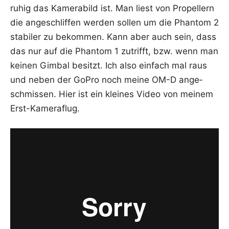
ruhig das Kame­ra­bild ist. Man liest von Pro­pel­lern
die ange­schlif­fen wer­den sol­len um die Phan­tom 2
sta­bi­ler zu bekom­men. Kann aber auch sein, dass
das nur auf die Phan­tom 1 zutrifft, bzw. wenn man
kei­nen Gim­bal besitzt. Ich also ein­fach mal raus
und neben der GoPro noch mei­ne OM-D ange­
schmis­sen. Hier ist ein klei­nes Video von mei­nem
Erst-Kameraflug.