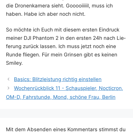
die Dro­nen­ka­me­ra sieht. Gooooiiiiil, muss ich
haben. Habe ich aber noch nicht.
So möch­te ich Euch mit die­sem ers­ten Ein­druck
mei­ner DJI Phan­tom 2 in den ers­ten 24h nach Lie­
fe­rung zurück las­sen. Ich muss jetzt noch eine
Run­de flie­gen. Für mein Grin­sen gibt es kei­nen
Smiley.
Basics: Blitzleistung richtig einstellen
Wochenrückblick 11 - Schauspieler, Nocticron,
OM-D, Fahrstunde, Mond, schöne Frau, Berlin
Mit dem Absenden eines Kommentars stimmst du