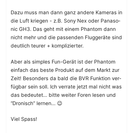
Dazu muss man dann ganz ande­re Kame­ras in
die Luft krie­gen - z.B. Sony Nex oder Pana­so­
nic GH3. Das geht mit einem Phan­tom dann
nicht mehr und die pas­sen­den Flug­ge­rä­te sind
deut­lich teu­rer + komplizierter.
Aber als simp­les Fun-Gerät ist der Phan­tom
ein­fach das bes­te Pro­dukt auf dem Markt zur
Zeit! Beson­ders da bald die BVR Funk­ti­on ver­
füg­bar sein soll. Ich ver­ra­te jetzt mal nicht was
das bedeu­tet… bit­te wei­ter Foren lesen und
“Dro­nisch” lernen… 😉
Viel Spass!