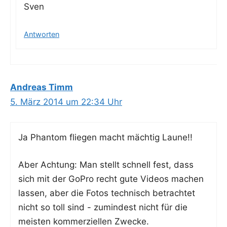
Sven
Antworten
Andreas Timm
5. März 2014 um 22:34 Uhr
Ja Phan­tom flie­gen macht mäch­tig Laune!!
Aber Ach­tung: Man stellt schnell fest, dass
sich mit der GoPro recht gute Vide­os machen
las­sen, aber die Fotos tech­nisch betrach­tet
nicht so toll sind - zumin­dest nicht für die
meis­ten kom­mer­zi­el­len Zwecke.