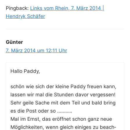
Pingback:
Links vom Rhein, 7. März 2014 |
Hendryk Schäfer
Günter
7. März 2014 um 12:11 Uhr
Hal­lo Paddy,
schön wie sich der klei­ne Pad­dy freu­en kann,
las­sen wir mal die Stun­den davor vergessen!
Sehr gei­le Sache mit dem Teil und bald bring
es die Post oder so .….……
Mal im Ernst, das eröff­net schon ganz neue
Mög­lich­kei­ten, wenn gleich eini­ges zu beach­