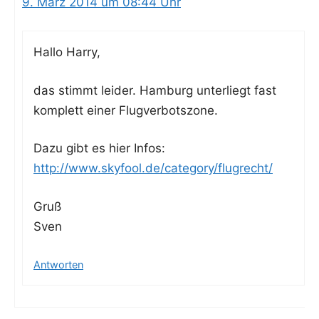
9. März 2014 um 08:44 Uhr
Hal­lo Harry,
das stimmt lei­der. Ham­burg unter­liegt fast
kom­plett einer Flugverbotszone.
Dazu gibt es hier Infos:
http://www.skyfool.de/category/flugrecht/
Gruß
Sven
Antworten