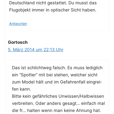
Deutsch­land nicht gestat­tet. Du musst das
Flug­ob­jekt immer in opti­scher Sicht haben.
Antworten
Gortosch
5. März 2014 um 22:13 Uhr
Das ist schlicht­weg falsch. Es muss ledig­lich
ein “Spot­ter” mit bei ste­hen, wel­cher sicht
zum Model hält und im Gefah­ren­fall ein­grei­
fen kann.
Bit­te kein gefähr­li­ches Unwissen/Halbwissen
ver­brei­ten. Oder anders gesagt… ein­fach mal
die fr… hal­ten wenn man kei­ne Ahnung hat.