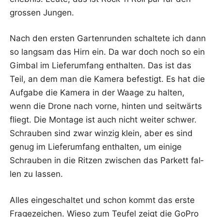
gros­sen Jungen.
Nach den ers­ten Gar­ten­run­den schal­te­te ich dann
so lang­sam das Hirn ein. Da war doch noch so ein
Gim­bal im Lie­fer­um­fang ent­hal­ten. Das ist das
Teil, an dem man die Kame­ra befes­tigt. Es hat die
Auf­ga­be die Kame­ra in der Waa­ge zu hal­ten,
wenn die Dro­ne nach vor­ne, hin­ten und seit­wärts
fliegt. Die Mon­ta­ge ist auch nicht wei­ter schwer.
Schrau­ben sind zwar win­zig klein, aber es sind
genug im Lie­fer­um­fang ent­hal­ten, um eini­ge
Schrau­ben in die Rit­zen zwi­schen das Par­kett fal­
len zu lassen.
Alles ein­ge­schal­tet und schon kommt das ers­te
Fra­ge­zei­chen. Wie­so zum Teu­fel zeigt die GoPro