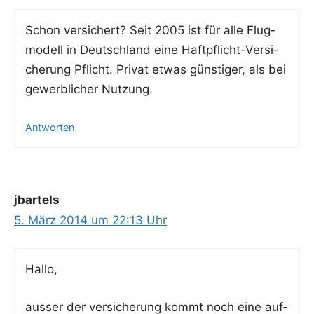
Schon ver­si­chert? Seit 2005 ist für alle Flug­
mo­dell in Deutsch­land eine Haft­pflicht-Ver­si­
che­rung Pflicht. Pri­vat etwas güns­ti­ger, als bei
gewerb­li­cher Nutzung.
Antworten
jbartels
5. März 2014 um 22:13 Uhr
Hal­lo,
aus­ser der ver­si­che­rung kommt noch eine auf­