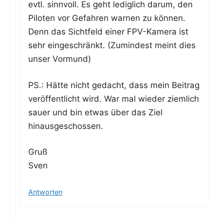
evtl. sinn­voll. Es geht ledig­lich dar­um, den
Pilo­ten vor Gefah­ren war­nen zu kön­nen.
Denn das Sicht­feld einer FPV-Kame­ra ist
sehr ein­ge­schränkt. (Zumin­dest meint dies
unser Vormund)
PS.: Hät­te nicht gedacht, dass mein Bei­trag
ver­öf­fent­licht wird. War mal wie­der ziem­lich
sau­er und bin etwas über das Ziel
hinausgeschossen.
Gruß
Sven
Antworten