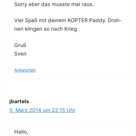
Sor­ry aber das muss­te mal raus.
Viel Spaß mit dei­nem KOPTER Pad­dy. Droh­
nen klin­gen so nach Krieg.
Gruß
Sven
Antworten
jbartels
5. März 2014 um 22:15 Uhr
Hal­lo,