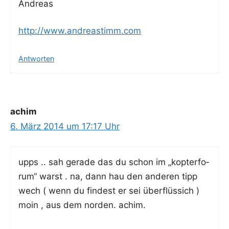
Andre­as
http://www.andreastimm.com
Antworten
achim
6. März 2014 um 17:17 Uhr
upps .. sah gera­de das du schon im „kop­ter­fo­
rum“ warst . na, dann hau den ande­ren tipp
wech ( wenn du fin­dest er sei über­flüs­sich )
moin , aus dem nor­den. achim.