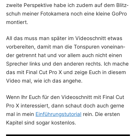
zwei­te Per­spek­ti­ve habe ich zudem auf dem Blitz­
schuh mei­ner Foto­ka­me­ra noch eine klei­ne GoPro
montiert.
All das muss man spä­ter im Video­schnitt etwas
vor­be­rei­ten, damit man die Ton­spu­ren von­ein­an­
der getrennt hat und vor allem auch nicht einen
Spre­cher links und den ande­ren rechts. Ich mache
das mit Final Cut Pro X und zei­ge Euch in die­sem
Video mal, wie ich das angehe.
Wenn Ihr Euch für den Video­schnitt mit Final Cut
Pro X inter­es­siert, dann schaut doch auch ger­ne
mal in mein
Ein­füh­rung­stu­to­ri­al
rein. Die ers­ten
Kapi­tel sind sogar kostenlos.