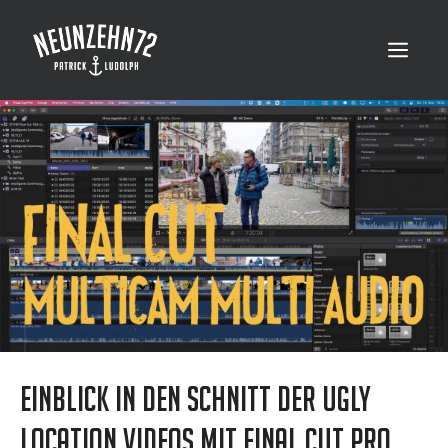
Zum
Inhalt
Menü
springen
Einblick in den Schnitt der Ugly
Location Videos mit Final Cut Pro