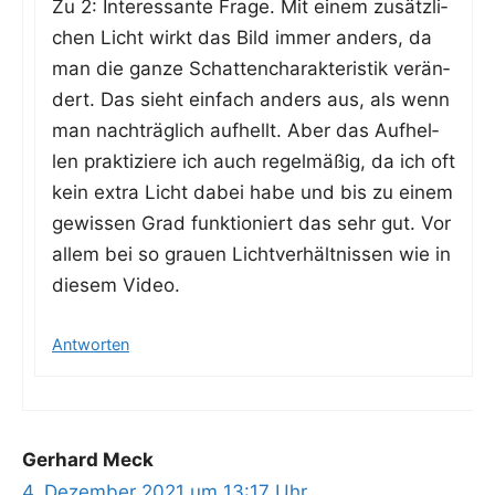
Zu 2: Inter­es­san­te Fra­ge. Mit einem zusätz­li­
chen Licht wirkt das Bild immer anders, da
man die gan­ze Schat­ten­cha­rak­te­ris­tik ver­än­
dert. Das sieht ein­fach anders aus, als wenn
man nach­träg­lich auf­hellt. Aber das Auf­hel­
len prak­ti­zie­re ich auch regel­mä­ßig, da ich oft
kein extra Licht dabei habe und bis zu einem
gewis­sen Grad funk­tio­niert das sehr gut. Vor
allem bei so grau­en Licht­ver­hält­nis­sen wie in
die­sem Video.
Antworten
Gerhard Meck
4. Dezember 2021 um 13:17 Uhr