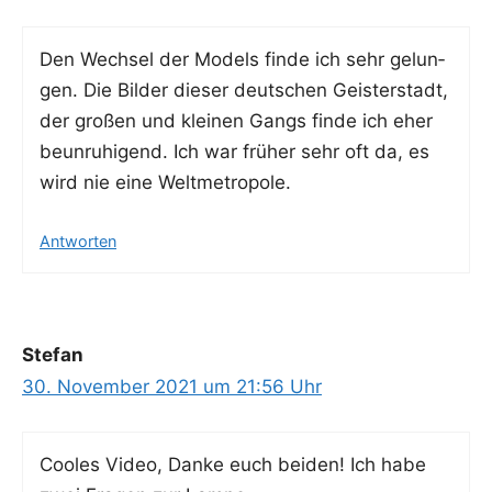
Den Wech­sel der Models fin­de ich sehr gelun­
gen. Die Bil­der die­ser deut­schen Geis­ter­stadt,
der gro­ßen und klei­nen Gangs fin­de ich eher
beun­ru­hi­gend. Ich war frü­her sehr oft da, es
wird nie eine Weltmetropole.
Antworten
Stefan
30. November 2021 um 21:56 Uhr
Coo­les Video, Dan­ke euch bei­den! Ich habe