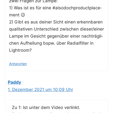
zwei Fra­gen zur Lampe:
1) Was ist es für eine #also­doch­pro­duct­pla­ce­
ment 😉
2) Gibt es aus dei­ner Sicht einen erkenn­ba­ren
qua­li­ta­ti­ven Unter­schied zwi­schen dieser/einer
Lam­pe im Gesicht gegen­über einer nach­träg­li­
chen Auf­hel­lung bspw. über Radi­al­fil­ter in
Lightroom?
Antworten
Paddy
1. Dezember 2021 um 10:09 Uhr
Zu 1: Ist unter dem Video verlinkt.