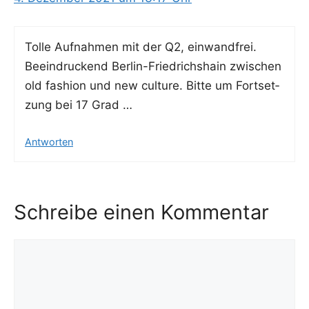
Tol­le Auf­nah­men mit der Q2, ein­wand­frei.
Beein­dru­ckend Ber­lin-Fried­richs­hain zwi­schen
old fashion und new cul­tu­re. Bit­te um Fort­set­
zung bei 17 Grad …
Antworten
Schreibe einen Kommentar
Kommentar