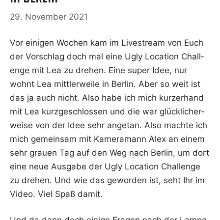
29. November 2021
Vor eini­gen Wochen kam im Live­stream von Euch
der Vor­schlag doch mal eine Ugly Loca­ti­on Chall­
enge mit Lea zu dre­hen. Eine super Idee, nur
wohnt Lea mitt­ler­wei­le in Ber­lin. Aber so weit ist
das ja auch nicht. Also habe ich mich kur­zer­hand
mit Lea kurz­ge­schlos­sen und die war glück­li­cher­
wei­se von der Idee sehr ange­tan. Also mach­te ich
mich gemein­sam mit Kame­ra­mann Alex an einem
sehr grau­en Tag auf den Weg nach Ber­lin, um dort
eine neue Aus­ga­be der Ugly Loca­ti­on Chall­enge
zu dre­hen. Und wie das gewor­den ist, seht Ihr im
Video. Viel Spaß damit.